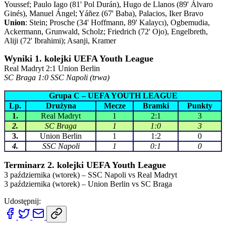
Youssef; Paulo Iago (81' Pol Durán), Hugo de Llanos (89' Álvaro
Ginés), Manuel Ángel; Yáñez (67' Baba), Palacios, Iker Bravo
Union
: Stein; Prosche (34' Hoffmann, 89' Kalaycı), Ogbemudia,
Ackermann, Grunwald, Scholz; Friedrich (72' Ojo), Engelbreth,
Aliji (72' Ibrahimi); Asanji, Kramer
Wyniki 1. kolejki UEFA Youth League
Real Madryt 2:1 Union Berlin
SC Braga 1:0 SSC Napoli (trwa)
Grupa C – UEFA YOUTH LEAGUE
Lp.
Drużyna
Mecze
Bramki
Punkty
1.
Real Madryt
1
2:1
3
2.
SC Braga
1
1:0
3
3.
Union Berlin
1
1:2
0
4.
SSC Napoli
1
0:1
0
Terminarz 2. kolejki UEFA Youth League
3 października (wtorek) – SSC Napoli vs Real Madryt
3 października (wtorek) – Union Berlin vs SC Braga
Udostępnij: