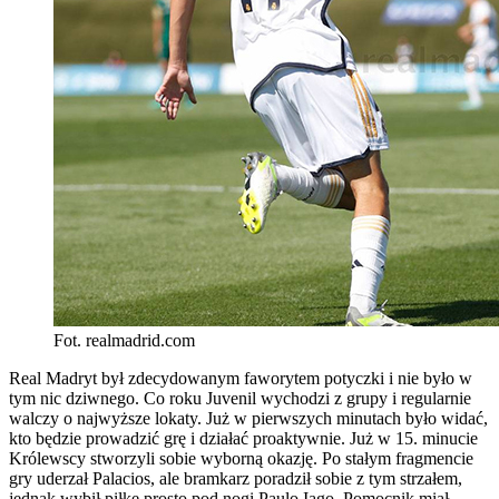
Fot. realmadrid.com
Real Madryt był zdecydowanym faworytem potyczki i nie było w
tym nic dziwnego. Co roku Juvenil wychodzi z grupy i regularnie
walczy o najwyższe lokaty. Już w pierwszych minutach było widać,
kto będzie prowadzić grę i działać proaktywnie. Już w 15. minucie
Królewscy stworzyli sobie wyborną okazję. Po stałym fragmencie
gry uderzał Palacios, ale bramkarz poradził sobie z tym strzałem,
jednak wybił piłkę prosto pod nogi Paulo Iago. Pomocnik miał