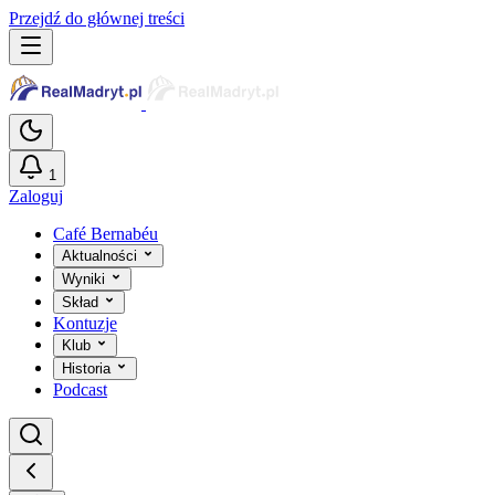
Przejdź do głównej treści
1
Zaloguj
Café Bernabéu
Aktualności
Wyniki
Skład
Kontuzje
Klub
Historia
Podcast