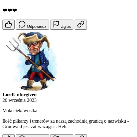
❤️❤️❤️
Odpowiedz
Zgłoś
LordUnforgiven
20 września 2023
Mała ciekawostka.
Ilość piłkarzy i trenerów za naszą zachodnią granicą o nazwisku -
Grunwald jest zatrważająca. Heh.