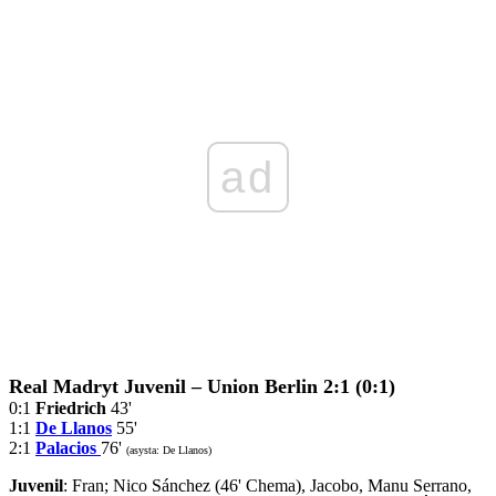
ad
Real Madryt Juvenil – Union Berlin 2:1 (0:1)
0:1
Friedrich
43'
1:1
De Llanos
55'
2:1
Palacios
76'
(asysta: De Llanos)
Juvenil
: Fran; Nico Sánchez (46' Chema), Jacobo, Manu Serrano,