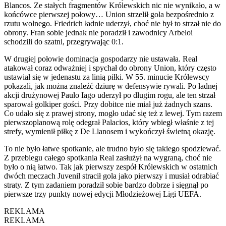
Blancos. Ze stałych fragmentów Królewskich nic nie wynikało, a w
końcówce pierwszej połowy… Union strzelił gola bezpośrednio z
rzutu wolnego. Friedrich ładnie uderzył, choć nie był to strzał nie do
obrony. Fran sobie jednak nie poradził i zawodnicy Arbeloi
schodzili do szatni, przegrywając 0:1.
W drugiej połowie dominacja gospodarzy nie ustawała. Real
atakował coraz odważniej i spychał do obrony Union, który często
ustawiał się w jedenastu za linią piłki. W 55. minucie Królewscy
pokazali, jak można znaleźć dziurę w defensywie rywali. Po ładnej
akcji drużynowej Paulo Iago uderzył po długim rogu, ale ten strzał
sparował golkiper gości. Przy dobitce nie miał już żadnych szans.
Co udało się z prawej strony, mogło udać się też z lewej. Tym razem
pierwszoplanową rolę odegrał Palacios, który wbiegł właśnie z tej
strefy, wymienił piłkę z De Llanosem i wykończył świetną okazję.
To nie było łatwe spotkanie, ale trudno było się takiego spodziewać.
Z przebiegu całego spotkania Real zasłużył na wygraną, choć nie
było o nią łatwo. Tak jak pierwszy zespół Królewskich w ostatnich
dwóch meczach Juvenil stracił gola jako pierwszy i musiał odrabiać
straty. Z tym zadaniem poradził sobie bardzo dobrze i sięgnął po
pierwsze trzy punkty nowej edycji Młodzieżowej Ligi UEFA.
REKLAMA
REKLAMA