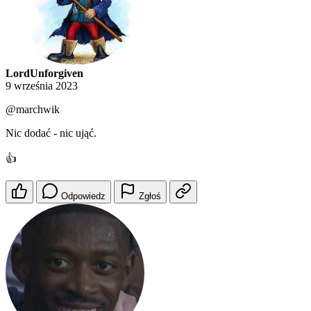
LordUnforgiven
9 września 2023
@marchwik
Nic dodać - nic ująć.
👍
Odpowiedz
Zgłoś