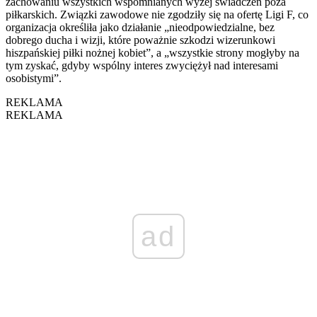
zachowaniu wszystkich wspomnianych wyżej świadczeń poza
piłkarskich. Związki zawodowe nie zgodziły się na ofertę Ligi F, co
organizacja określiła jako działanie „nieodpowiedzialne, bez
dobrego ducha i wizji, które poważnie szkodzi wizerunkowi
hiszpańskiej piłki nożnej kobiet”, a „wszystkie strony mogłyby na
tym zyskać, gdyby wspólny interes zwyciężył nad interesami
osobistymi”.
REKLAMA
REKLAMA
ad