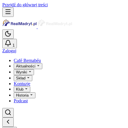
Przejdź do głównej treści
1
Zaloguj
Café Bernabéu
Aktualności
Wyniki
Skład
Kontuzje
Klub
Historia
Podcast