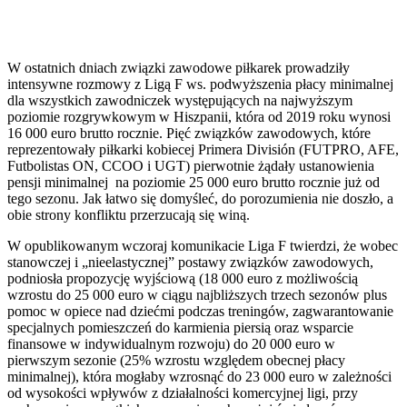
W ostatnich dniach związki zawodowe piłkarek prowadziły
intensywne rozmowy z Ligą F ws. podwyższenia płacy minimalnej
dla wszystkich zawodniczek występujących na najwyższym
poziomie rozgrywkowym w Hiszpanii, która od 2019 roku wynosi
16 000 euro brutto rocznie. Pięć związków zawodowych, które
reprezentowały piłkarki kobiecej Primera División (FUTPRO, AFE,
Futbolistas ON, CCOO i UGT) pierwotnie żądały ustanowienia
pensji minimalnej na poziomie 25 000 euro brutto rocznie już od
tego sezonu. Jak łatwo się domyśleć, do porozumienia nie doszło, a
obie strony konfliktu przerzucają się winą.
W opublikowanym wczoraj komunikacie Liga F twierdzi, że wobec
stanowczej i „nieelastycznej” postawy związków zawodowych,
podniosła propozycję wyjściową (18 000 euro z możliwością
wzrostu do 25 000 euro w ciągu najbliższych trzech sezonów plus
pomoc w opiece nad dziećmi podczas treningów, zagwarantowanie
specjalnych pomieszczeń do karmienia piersią oraz wsparcie
finansowe w indywidualnym rozwoju) do 20 000 euro w
pierwszym sezonie (25% wzrostu względem obecnej płacy
minimalnej), która mogłaby wzrosnąć do 23 000 euro w zależności
od wysokości wpływów z działalności komercyjnej ligi, przy