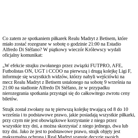
Co zatem ze spotkaniem piłkarek Realu Madryt z Betisem, które
miało zostać rozegrane w sobotę o godzinie 21:00 na Estadio
Alfredo Di Stéfano? W piątkowy wieczór Królewscy wydali
oficjalny komunikat:
„W efekcie strajku zwołanego przez związki FUTPRO, AFE,
Futbolistas ON, UGT i CCOO na pierwszą i drugą kolejkę Ligi F,
informuje się wszystkich widzów, którzy nabyli wejściówki na
mecz Realu Madryt z Betisem ustalonego na sobotę 9 września na
21:00 na stadionie Alfredo Di Stéfano, że w przypadku
nierozegrania spotkania przystąpi się do całkowitego zwrotu ceny
biletów.
Strajk został zwołany na tę pierwszą kolejkę trwającą od 8 do 10
września i to podstawowe prawo, jakie posiadają wszystkie piłkarki,
przy czym nie jest obowiązkowe korzystanie z niego przez
wszystkie trzy dni, a można skorzystać z niego jednego, dwa lub
trzy dni. Jako że jest to podstawowe prawo, strajk objęty jest
maksymalną ochroną i Real Madryt szanuje decyzję swoich