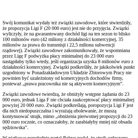
Swój komunikat wydały też związki zawodowe, które stwierdziły,
że propozycja Ligi F (20 000 euro) jest nie do przyjęcia. Związki
wyliczyły, że na gwarantowany dochód ligi na ten sezon to blisko
100 milionów euro (42 miliony z działalności komercyjnej, 35
milionów za prawa do transmisji i 22,5 miliona subwencji
rządowej). Związki zawodowe zakomunikowały, że wspomniana
przez Ligę F podwyżka płacy minimalnej do 23 000 euro
nastąpiłaby tylko wtedy, jeśli organizacja uzyska 8 milionów euro z
działalności komercyjnej. Związki podkreśliły, że jakikolwiek punkt
uzgodniony w Ponadzakładowym Układzie Zbiorowym Pracy nie
powinien być uzależniony od komercyjnych dochodów firmy,
ponieważ „prawa pracownika nie są aktywem komercyjnym”.
Związki zawodowe twierdzą, że obniżyły wstępne żądania do 23
000 euro, jednak Liga F nie chciała zaakceptować płacy minimalnej
powyżej 20 000 euro. Związki podkreślają, poropozycja Ligi F jest
dla nich niedopuszczalna i wyrażają ubolewanie, że muszą
kontynuować strajk, mimo „obniżenia pierwotnej propozycji do 23
000 euro rocznie, co oznaczałoby, że zarabiałyby mniej niż obsada
sędziowska”.
W piątkowe popołudnie portal
Relevo
podał, że strajk ogłoszony