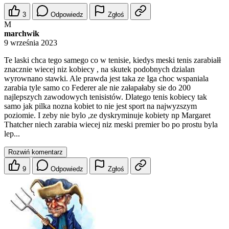
3
Odpowiedz
Zgłoś
M
marchwik
9 września 2023
Te laski chca tego samego co w tenisie, kiedys meski tenis zarabiałł
znacznie wiecej niz kobiecy , na skutek podobnych dzialan
wyrownano stawki. Ale prawda jest taka ze Iga choc wspaniala
zarabia tyle samo co Federer ale nie załapałaby sie do 200
najlepszych zawodowych tenisistów. Dlatego tenis kobiecy tak
samo jak pilka nozna kobiet to nie jest sport na najwyzszym
poziomie. I zeby nie bylo ,ze dyskryminuje kobiety np Margaret
Thatcher niech zarabia wiecej niz meski premier bo po prostu byla
lep...
Rozwiń komentarz
9
Odpowiedz
Zgłoś