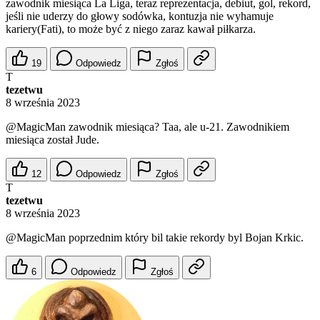
zawodnik miesiąca La Liga, teraz reprezentacja, debiut, gol, rekord,
jeśli nie uderzy do głowy sodówka, kontuzja nie wyhamuje
kariery(Fati), to może być z niego zaraz kawał piłkarza.
19
Odpowiedz
Zgłoś
T
tezetwu
8 września 2023
@MagicMan
zawodnik miesiąca? Taa, ale u-21. Zawodnikiem
miesiąca został Jude.
12
Odpowiedz
Zgłoś
T
tezetwu
8 września 2023
@MagicMan
poprzednim który bil takie rekordy byl Bojan Krkic.
6
Odpowiedz
Zgłoś