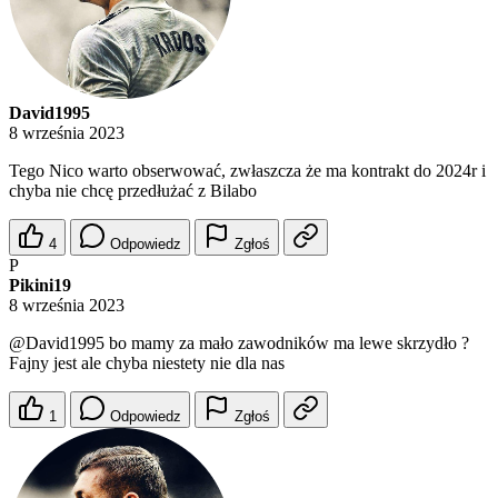
David1995
8 września 2023
Tego Nico warto obserwować, zwłaszcza że ma kontrakt do 2024r i
chyba nie chcę przedłużać z Bilabo
4
Odpowiedz
Zgłoś
P
Pikini19
8 września 2023
@David1995
bo mamy za mało zawodników ma lewe skrzydło ?
Fajny jest ale chyba niestety nie dla nas
1
Odpowiedz
Zgłoś