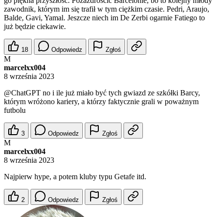
go piękna przyszłość. Pozazdrościć Barcelonie, bo to kolejny młody
zawodnik, którym im się trafił w tym ciężkim czasie. Pedri, Araujo,
Balde, Gavi, Yamal. Jeszcze niech im De Zerbi ogarnie Fatiego to
już będzie ciekawie.
18
Odpowiedz
Zgłoś
M
marcelxx004
8 września 2023
@ChatGPT
no i ile już miało być tych gwiazd ze szkółki Barcy,
którym wróżono kariery, a którzy faktycznie grali w poważnym
futbolu
3
Odpowiedz
Zgłoś
M
marcelxx004
8 września 2023
Najpierw hype, a potem kluby typu Getafe itd.
2
Odpowiedz
Zgłoś