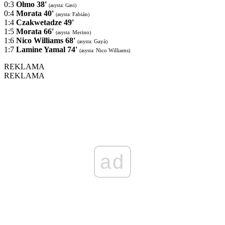
0:3
Olmo 38'
(asysta: Gavi)
0:4
Morata 40'
Fabián
(asysta:
)
1:4
Czakwetadze 49'
1:5
Morata 66'
Merino
(asysta:
)
1:6
Nico Williams 68'
Gayà
(asysta:
)
1:7
Lamine Yamal 74'
Nico Williams
(asysta:
)
REKLAMA
REKLAMA
ad