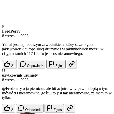
F
FredPerry
8 września 2023
Yamal jest najmłodszym zawodnikiem, który strzelił gola
jakiejkolwiek europejskiej drużynie i w jakimkolwiek meczu w
ciągu ostatnich 117 lat. To jest coś niesamowitego.
21
Odpowiedz
Zgłoś
U
użytkownik usunięty
8 września 2023
@FredPerry
o ja piernicze, ale hit :o jutro w tv pewnie będą o tym
mówić :O niesamowite, gościu to jest tak niesamowite, że mam to w
tyłku.
2
Odpowiedz
Zgłoś