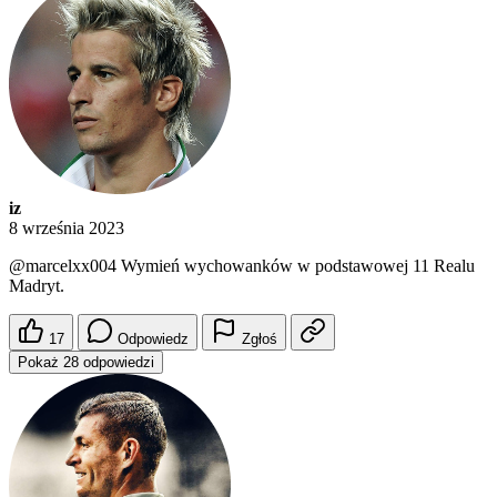
iz
8 września 2023
@marcelxx004
Wymień wychowanków w podstawowej 11 Realu
Madryt.
17
Odpowiedz
Zgłoś
Pokaż 28 odpowiedzi