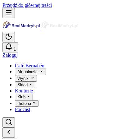
Przejdź do głównej treści
1
Zaloguj
Café Bernabéu
Aktualności
Wyniki
Skład
Kontuzje
Klub
Historia
Podcast