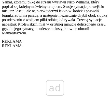
Yamal, któremu piłkę do strzału wystawił Nico Williams, który
popisał się kolejnym świetnym rajdem. Swoje sytuacje po wejściu
miał też Joselu, ale najpierw uderzył lekko w środek i pozwolił
bramkarzowi na paradę, a następnie nieznacznie chybił obok słupka
po uderzeniu z wolejem piłki odbitej od rywala. Trzecią sytuację
napastnik Królewskich miał w ostatniej minucie doliczonego czasu
gry, ale jego sytuacyjne uderzenie instynktownie obronił
Mamardaszwili.
REKLAMA
REKLAMA
ad