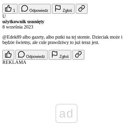
1
Odpowiedz
Zgłoś
U
użytkownik usunięty
8 września 2023
@Edek89
albo gazety, albo putki na tej stornie. Dzieciak może i
będzie świetny, ale cule prawdziwy to już teraz jest.
Odpowiedz
Zgłoś
REKLAMA
ad