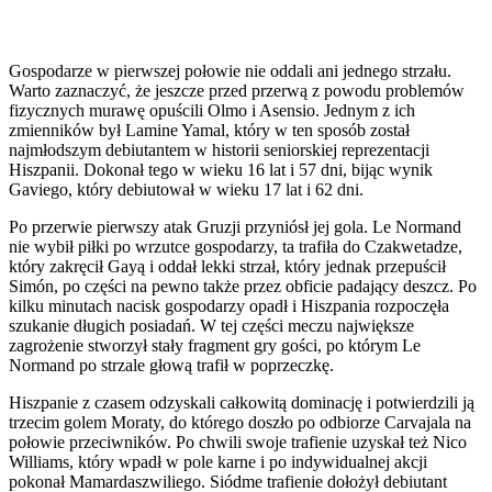
Gospodarze w pierwszej połowie nie oddali ani jednego strzału.
Warto zaznaczyć, że jeszcze przed przerwą z powodu problemów
fizycznych murawę opuścili Olmo i Asensio. Jednym z ich
zmienników był Lamine Yamal, który w ten sposób został
najmłodszym debiutantem w historii seniorskiej reprezentacji
Hiszpanii. Dokonał tego w wieku 16 lat i 57 dni, bijąc wynik
Gaviego, który debiutował w wieku 17 lat i 62 dni.
Po przerwie pierwszy atak Gruzji przyniósł jej gola. Le Normand
nie wybił piłki po wrzutce gospodarzy, ta trafiła do Czakwetadze,
który zakręcił Gayą i oddał lekki strzał, który jednak przepuścił
Simón, po części na pewno także przez obficie padający deszcz. Po
kilku minutach nacisk gospodarzy opadł i Hiszpania rozpoczęła
szukanie długich posiadań. W tej części meczu największe
zagrożenie stworzył stały fragment gry gości, po którym Le
Normand po strzale głową trafił w poprzeczkę.
Hiszpanie z czasem odzyskali całkowitą dominację i potwierdzili ją
trzecim golem Moraty, do którego doszło po odbiorze Carvajala na
połowie przeciwników. Po chwili swoje trafienie uzyskał też Nico
Williams, który wpadł w pole karne i po indywidualnej akcji
pokonał Mamardaszwiliego. Siódme trafienie dołożył debiutant