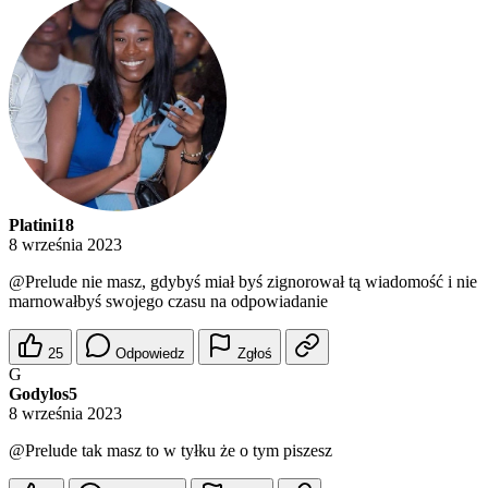
Platini18
8 września 2023
@Prelude
nie masz, gdybyś miał byś zignorował tą wiadomość i nie
marnowałbyś swojego czasu na odpowiadanie
25
Odpowiedz
Zgłoś
G
Godylos5
8 września 2023
@Prelude
tak masz to w tyłku że o tym piszesz