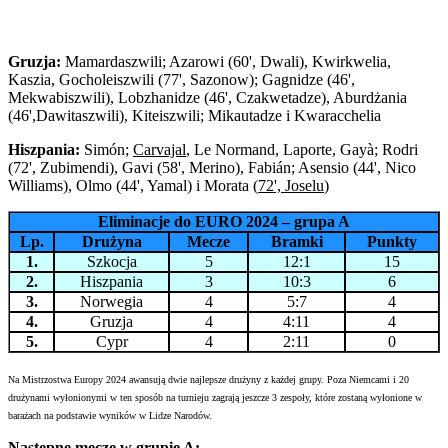
Gruzja:
Mamardaszwili; Azarowi (60', Dwali), Kwirkwelia,
Kaszia, Gocholeiszwili (77', Sazonow); Gagnidze (46',
Mekwabiszwili), Lobzhanidze (46', Czakwetadze), Aburdżania
(46',Dawitaszwili), Kiteiszwili; Mikautadze i Kwaracchelia
Hiszpania:
Simón;
Carvajal
, Le Normand, Laporte, Gayà; Rodri
(72', Zubimendi), Gavi (58', Merino), Fabián; Asensio (44', Nico
Williams), Olmo (44', Yamal) i Morata (
72', Joselu
)
Eliminacje do EURO 2024 – grupa A
Lp.
Drużyna
Mecze
Bramki
Punkty
1.
Szkocja
5
12:1
15
2.
Hiszpania
3
10:3
6
3.
Norwegia
4
5:7
4
4.
Gruzja
4
4:11
4
5.
Cypr
4
2:11
0
Na Mistrzostwa Europy 2024 awansują dwie najlepsze drużyny z każdej grupy. Poza Niemcami i 20
drużynami wyłonionymi w ten sposób na turnieju zagrają jeszcze 3 zespoły, które zostaną wyłonione w
barażach na podstawie wyników w Lidze Narodów.
Następne mecze w grupie A: