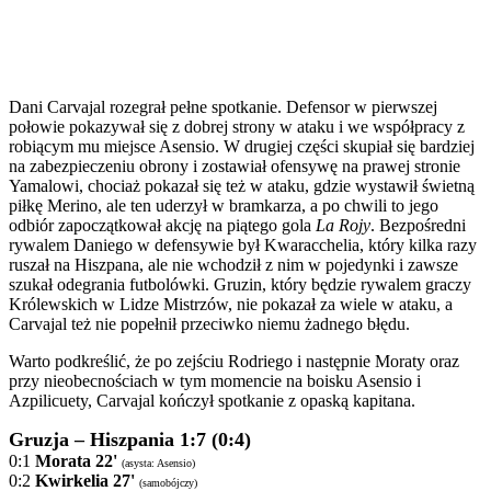
Dani Carvajal rozegrał pełne spotkanie. Defensor w pierwszej
połowie pokazywał się z dobrej strony w ataku i we współpracy z
robiącym mu miejsce Asensio. W drugiej części skupiał się bardziej
na zabezpieczeniu obrony i zostawiał ofensywę na prawej stronie
Yamalowi, chociaż pokazał się też w ataku, gdzie wystawił świetną
piłkę Merino, ale ten uderzył w bramkarza, a po chwili to jego
odbiór zapoczątkował akcję na piątego gola
La Rojy
. Bezpośredni
rywalem Daniego w defensywie był Kwaracchelia, który kilka razy
ruszał na Hiszpana, ale nie wchodził z nim w pojedynki i zawsze
szukał odegrania futbolówki. Gruzin, który będzie rywalem graczy
Królewskich w Lidze Mistrzów, nie pokazał za wiele w ataku, a
Carvajal też nie popełnił przeciwko niemu żadnego błędu.
Warto podkreślić, że po zejściu Rodriego i następnie Moraty oraz
przy nieobecnościach w tym momencie na boisku Asensio i
Azpilicuety, Carvajal kończył spotkanie z opaską kapitana.
Gruzja – Hiszpania 1:7 (0:4)
0:1
Morata 22'
(asysta: Asensio)
0:2
Kwirkelia 27'
(samobójczy)