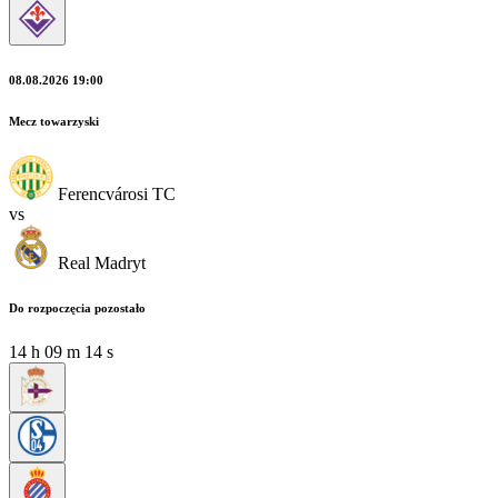
08.08.2026 19:00
Mecz towarzyski
Ferencvárosi TC
vs
Real Madryt
Do rozpoczęcia pozostało
14
h
09
m
12
s