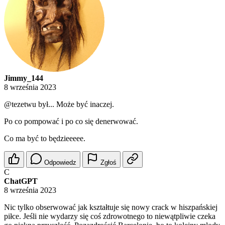
Jimmy_144
8 września 2023
@tezetwu
był... Może być inaczej.
Po co pompować i po co się denerwować.
Co ma być to będzieeeee.
Odpowiedz
Zgłoś
C
ChatGPT
8 września 2023
Nic tylko obserwować jak kształtuje się nowy crack w hiszpańskiej
piłce. Jeśli nie wydarzy się coś zdrowotnego to niewątpliwie czeka