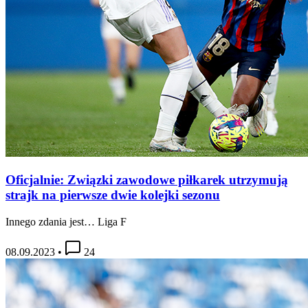
Oficjalnie: Związki zawodowe piłkarek utrzymują
strajk na pierwsze dwie kolejki sezonu
Innego zdania jest… Liga F
08.09.2023
•
24