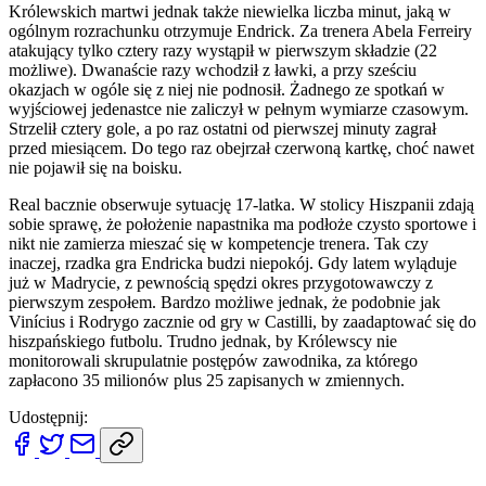
Królewskich martwi jednak także niewielka liczba minut, jaką w
ogólnym rozrachunku otrzymuje Endrick. Za trenera Abela Ferreiry
atakujący tylko cztery razy wystąpił w pierwszym składzie (22
możliwe). Dwanaście razy wchodził z ławki, a przy sześciu
okazjach w ogóle się z niej nie podnosił. Żadnego ze spotkań w
wyjściowej jedenastce nie zaliczył w pełnym wymiarze czasowym.
Strzelił cztery gole, a po raz ostatni od pierwszej minuty zagrał
przed miesiącem. Do tego raz obejrzał czerwoną kartkę, choć nawet
nie pojawił się na boisku.
Real bacznie obserwuje sytuację 17-latka. W stolicy Hiszpanii zdają
sobie sprawę, że położenie napastnika ma podłoże czysto sportowe i
nikt nie zamierza mieszać się w kompetencje trenera. Tak czy
inaczej, rzadka gra Endricka budzi niepokój. Gdy latem wyląduje
już w Madrycie, z pewnością spędzi okres przygotowawczy z
pierwszym zespołem. Bardzo możliwe jednak, że podobnie jak
Vinícius i Rodrygo zacznie od gry w Castilli, by zaadaptować się do
hiszpańskiego futbolu. Trudno jednak, by Królewscy nie
monitorowali skrupulatnie postępów zawodnika, za którego
zapłacono 35 milionów plus 25 zapisanych w zmiennych.
Udostępnij: