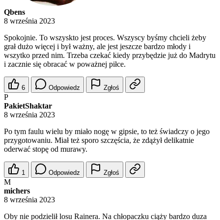
Qbens
8 września 2023
Spokojnie. To wszyskto jest proces. Wszyscy byśmy chcieli żeby
grał dużo więcej i był ważny, ale jest jeszcze bardzo młody i
wszytko przed nim. Trzeba czekać kiedy przybędzie już do Madrytu
i zacznie się obracać w poważnej piłce.
6
Odpowiedz
Zgłoś
P
PakietShaktar
8 września 2023
Po tym faulu wielu by miało nogę w gipsie, to też świadczy o jego
przygotowaniu. Miał też sporo szczęścia, że zdążył delikatnie
oderwać stopę od murawy.
1
Odpowiedz
Zgłoś
M
michers
8 września 2023
Oby nie podzielił losu Rainera. Na chłopaczku ciąży bardzo duza