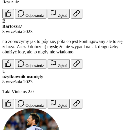
fizycznie
Odpowiedz
Zgłoś
B
Bartosz87
8 września 2023
no zobaczymy jak to pójdzie, póki co jest kontuzjowany ale to się
zdarza. Zaczął dobrze :) myślę że nie wypadl na tak długo żeby
obniżyć loty, ale to nigdy nie wiadomo
Odpowiedz
Zgłoś
U
użytkownik usunięty
8 września 2023
Taki Vinícius 2.0
Odpowiedz
Zgłoś