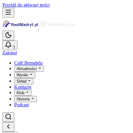
Przejdź do głównej treści
1
Zaloguj
Café Bernabéu
Aktualności
Wyniki
Skład
Kontuzje
Klub
Historia
Podcast