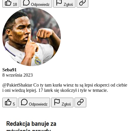
18
Odpowiedz
Zgłoś
Seba91
8 września 2023
@PakietShaktar
Co ty tam kurła wiesz tu są lepsi eksperci od ciebie
i oni wiedzą lepiej. 17 latek się skończył i tyle w temacie.
5
Odpowiedz
Zgłoś