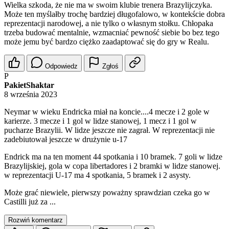
Wielka szkoda, że nie ma w swoim klubie trenera Brazylijczyka.
Może ten myślałby trochę bardziej długofalowo, w kontekście dobra
reprezentacji narodowej, a nie tylko o własnym stołku. Chłopaka
trzeba budować mentalnie, wzmacniać pewność siebie bo bez tego
może jemu być bardzo ciężko zaadaptować się do gry w Realu.
Odpowiedz
Zgłoś
P
PakietShaktar
8 września 2023
Neymar w wieku Endricka miał na koncie....4 mecze i 2 gole w
karierze. 3 mecze i 1 gol w lidze stanowej, 1 mecz i 1 gol w
pucharze Brazylii. W lidze jeszcze nie zagrał. W reprezentacji nie
zadebiutował jeszcze w drużynie u-17
Endrick ma na ten moment 44 spotkania i 10 bramek. 7 goli w lidze
Brazylijskiej, gola w copa libertadores i 2 bramki w lidze stanowej.
w reprezentacji U-17 ma 4 spotkania, 5 bramek i 2 asysty.
Może grać niewiele, pierwszy poważny sprawdzian czeka go w
Castilli już za ...
Rozwiń komentarz