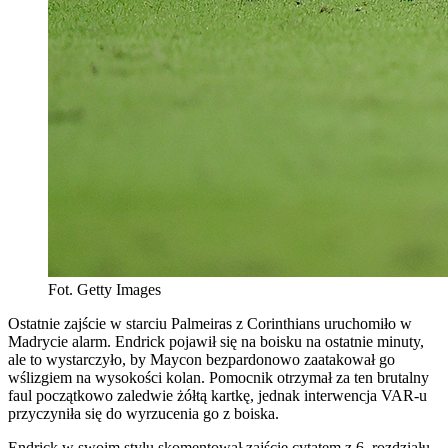
Fot. Getty Images
Ostatnie zajście w starciu Palmeiras z Corinthians uruchomiło w
Madrycie alarm. Endrick pojawił się na boisku na ostatnie minuty,
ale to wystarczyło, by Maycon bezpardonowo zaatakował go
wślizgiem na wysokości kolan. Pomocnik otrzymał za ten brutalny
faul początkowo zaledwie żółtą kartkę, jednak interwencja VAR-u
przyczyniła się do wyrzucenia go z boiska.
Endrick w swoim stylu skomentował zajście cytatem z 6. rozdziału