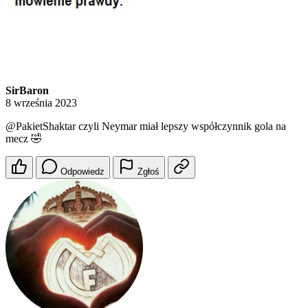
SirBaron
8 września 2023
@PakietShaktar
czyli Neymar miał lepszy współczynnik gola na
mecz 🤣
Odpowiedz
Zgłoś