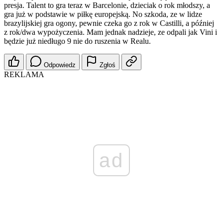
presja. Talent to gra teraz w Barcelonie, dzieciak o rok młodszy, a
gra już w podstawie w piłkę europejską. No szkoda, ze w lidze
brazylijskiej gra ogony, pewnie czeka go z rok w Castilli, a później
z rok/dwa wypożyczenia. Mam jednak nadzieje, ze odpali jak Vini i
będzie już niedługo 9 nie do ruszenia w Realu.
Odpowiedz
Zgłoś
REKLAMA
ad