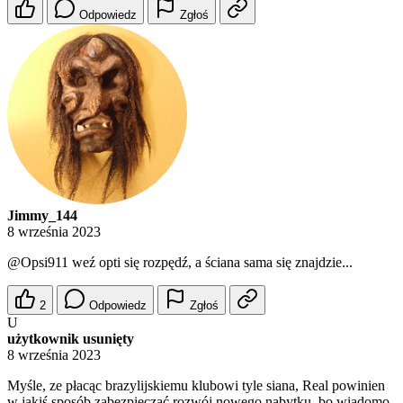
Odpowiedz
Zgłoś
Jimmy_144
8 września 2023
@Opsi911
weź opti się rozpędź, a ściana sama się znajdzie...
2
Odpowiedz
Zgłoś
U
użytkownik usunięty
8 września 2023
Myśle, ze płacąc brazylijskiemu klubowi tyle siana, Real powinien
w jakiś sposób zabezpieczać rozwój nowego nabytku, bo wiadomo