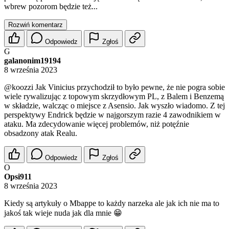
wbrew pozorom będzie też...
Rozwiń komentarz
Odpowiedz
Zgłoś
G
galanonim19194
8 września 2023
@koozzi
Jak Vinicius przychodził to było pewne, że nie pogra sobie
wiele rywalizując z topowym skrzydłowym PL, z Balem i Benzemą
w składzie, walcząc o miejsce z Asensio. Jak wyszło wiadomo. Z tej
perspektywy Endrick będzie w najgorszym razie 4 zawodnikiem w
ataku. Ma zdecydowanie więcej problemów, niż potęźnie
obsadzony atak Realu.
Odpowiedz
Zgłoś
O
Opsi911
8 września 2023
Kiedy są artykuły o Mbappe to każdy narzeka ale jak ich nie ma to
jakoś tak wieje nuda jak dla mnie 😁