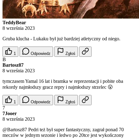
TeddyBear
8 września 2023
Gruba klucha - Lukaku był już bardziej atletyczny od niego.
1
Odpowiedz
Zgłoś
B
Bartosz87
8 września 2023
tymczasem Yamal 16 lat i bramka w reprezentacji i pobite oba
rekordy najmłodszy gracz repry i najmłodszy strzelec 😮
1
Odpowiedz
Zgłoś
7
7Jooer
8 września 2023
@Bartosz87
Pedri też był super fantastyczny, zagrał ponad 70
meczów w jednym sezonie i ledwo po 20tce jest wykończony