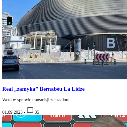
Real „zamyka” Bernabéu La Lidze
Weto w sprawie transmisji ze stadionu
01.09.2023
•
35