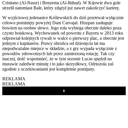
Cristiano (Al-Nassr) i Benzema (Al-Ittihad). W Kijowie dwa gole
strzelił natomiast Bale, który zdążył już nawet zakończyć karierę.
W wyjściowej jedenastce Królewskich do dziś przetrwał wyłącznie
celowo pominięty powyżej Dani Carvajal. Hiszpan zasługuje
bowiem na osobne słowo. Jego rola wybiega obecnie daleko poza
czysto boiskową. Wychowanek od powrotu z Bayeru w 2013 roku
odprawiał kolejnych rywali w walce o pierwszy plac, a obecnie jest
jednym z kapitanów. Prawy obrońca od dziesięciu lat ma
niepodważalne miejsce w składzie, a z gry wypada wyłącznie z
powodów zdrowotnych lub przez zamierzoną rotację. Tak czy
inaczej, dość wspomnieć, że w tym sezonie Lucas spędził na
murawie zaledwie minutę i to jako skrzydłowy, Odriozola zaś
zgodnie z oczekiwaniami jest kompletnie pomijany.
REKLAMA
REKLAMA
Play