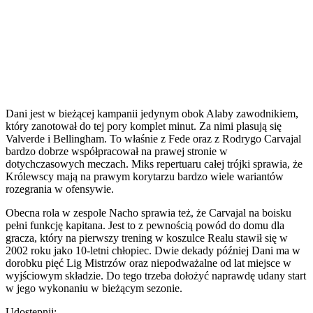
Dani jest w bieżącej kampanii jedynym obok Alaby zawodnikiem,
który zanotował do tej pory komplet minut. Za nimi plasują się
Valverde i Bellingham. To właśnie z Fede oraz z Rodrygo Carvajal
bardzo dobrze współpracował na prawej stronie w
dotychczasowych meczach. Miks repertuaru całej trójki sprawia, że
Królewscy mają na prawym korytarzu bardzo wiele wariantów
rozegrania w ofensywie.
Obecna rola w zespole Nacho sprawia też, że Carvajal na boisku
pełni funkcję kapitana. Jest to z pewnością powód do domu dla
gracza, który na pierwszy trening w koszulce Realu stawił się w
2002 roku jako 10-letni chłopiec. Dwie dekady później Dani ma w
dorobku pięć Lig Mistrzów oraz niepodważalne od lat miejsce w
wyjściowym składzie. Do tego trzeba dołożyć naprawdę udany start
w jego wykonaniu w bieżącym sezonie.
Udostępnij: