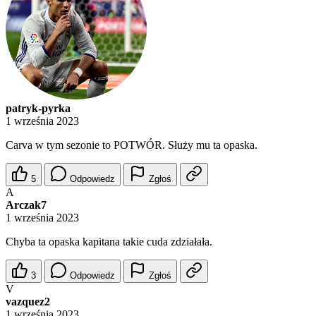
patryk-pyrka
1 września 2023
Carva w tym sezonie to POTWÓR. Służy mu ta opaska.
5
Odpowiedz
Zgłoś
A
Arczak7
1 września 2023
Chyba ta opaska kapitana takie cuda zdziałała.
3
Odpowiedz
Zgłoś
V
vazquez2
1 września 2023