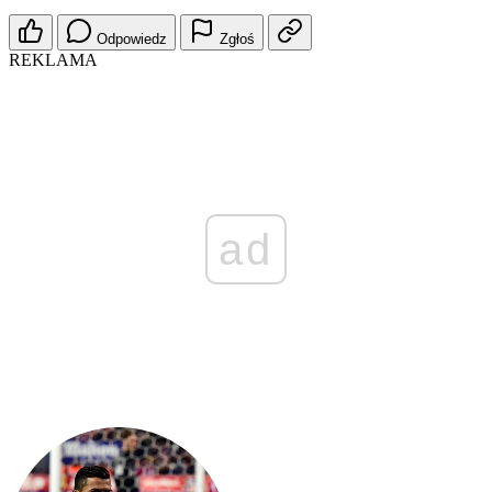
Odpowiedz
Zgłoś
REKLAMA
ad