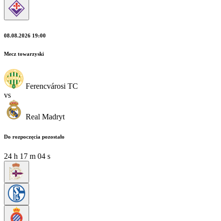
08.08.2026 19:00
Mecz towarzyski
Ferencvárosi TC
vs
Real Madryt
Do rozpoczęcia pozostało
24
h
17
m
03
s