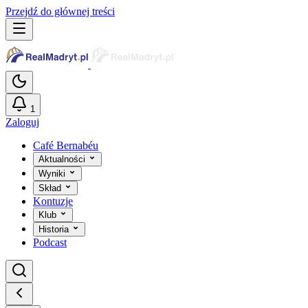
Przejdź do głównej treści
1
Zaloguj
Café Bernabéu
Aktualności
Wyniki
Skład
Kontuzje
Klub
Historia
Podcast