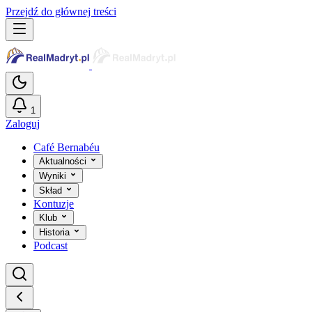
Przejdź do głównej treści
1
Zaloguj
Café Bernabéu
Aktualności
Wyniki
Skład
Kontuzje
Klub
Historia
Podcast