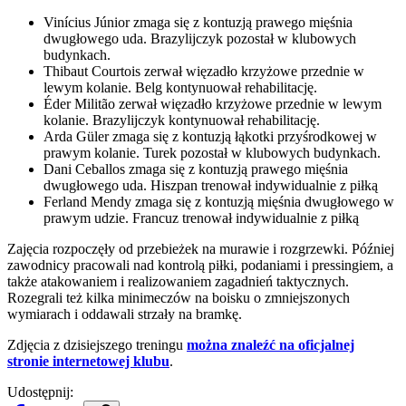
Vinícius Júnior zmaga się z kontuzją prawego mięśnia
dwugłowego uda. Brazylijczyk pozostał w klubowych
budynkach.
Thibaut Courtois zerwał więzadło krzyżowe przednie w
lewym kolanie. Belg kontynuował rehabilitację.
Éder Militão zerwał więzadło krzyżowe przednie w lewym
kolanie. Brazylijczyk kontynuował rehabilitację.
Arda Güler zmaga się z kontuzją łąkotki przyśrodkowej w
prawym kolanie. Turek pozostał w klubowych budynkach.
Dani Ceballos zmaga się z kontuzją prawego mięśnia
dwugłowego uda. Hiszpan trenował indywidualnie z piłką
Ferland Mendy zmaga się z kontuzją mięśnia dwugłowego w
prawym udzie. Francuz trenował indywidualnie z piłką
Zajęcia rozpoczęły od przebieżek na murawie i rozgrzewki. Później
zawodnicy pracowali nad kontrolą piłki, podaniami i pressingiem, a
także atakowaniem i realizowaniem zagadnień taktycznych.
Rozegrali też kilka minimeczów na boisku o zmniejszonych
wymiarach i oddawali strzały na bramkę.
Zdjęcia z dzisiejszego treningu
można znaleźć na oficjalnej
stronie internetowej klubu
.
Udostępnij: