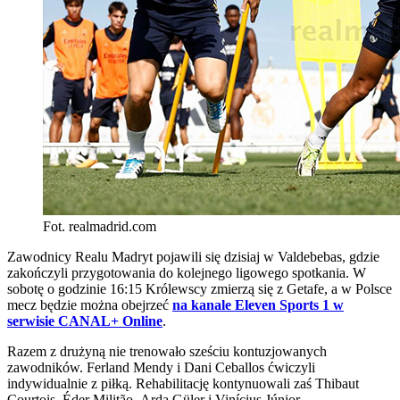
Fot. realmadrid.com
Zawodnicy Realu Madryt pojawili się dzisiaj w Valdebebas, gdzie
zakończyli przygotowania do kolejnego ligowego spotkania. W
sobotę o godzinie 16:15 Królewscy zmierzą się z Getafe, a w Polsce
mecz będzie można obejrzeć
na kanale Eleven Sports 1 w
serwisie CANAL+ Online
.
Razem z drużyną nie trenowało sześciu kontuzjowanych
zawodników. Ferland Mendy i Dani Ceballos ćwiczyli
indywidualnie z piłką. Rehabilitację kontynuowali zaś Thibaut
Courtois, Éder Militão, Arda Güler i Vinícius Júnior.