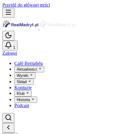
Przejdź do głównej treści
1
Zaloguj
Café Bernabéu
Aktualności
Wyniki
Skład
Kontuzje
Klub
Historia
Podcast