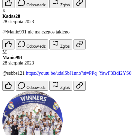
Odpowiedz
Zgłoś
K
Kadas28
28 sierpnia 2023
@Manio991
nie ma czegos takiego
Odpowiedz
Zgłoś
M
Manio991
28 sierpnia 2023
@sebbs121
https://youtu.be/udalSbJ1nno?si=PPq_YawF3BdI2YS0
Odpowiedz
Zgłoś