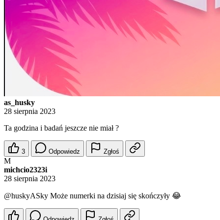
as_husky
28 sierpnia 2023
Ta godzina i badań jeszcze nie miał ?
3
Odpowiedz
Zgłoś
M
michcio2323i
28 sierpnia 2023
@huskyASky
Może numerki na dzisiaj się skończyły 😂
Odpowiedz
Zgłoś