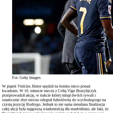
Fot. Getty Images
W piątek Vinícius Júnior spędził na boisku nieco ponad
kwadrans. W 10. minucie meczu z Celtą Vigo Brazylijczyk
przeprowadził akcję, w trakcie której minął dwóch rywali i
ostatecznie zbyt mocno odegrał futbolówkę do wychodzącego na
czystą pozycję Rodrygo. Jednak to nie sama nieudana finalizacja
całej akcji była najgorszą wiadomością dla
madridistas
, ale fakt, że