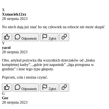
X
Xxmaciek12xx
28 sierpnia 2023
No niech dają już znać bo się człowiek na robocie nie może skupić
Odpowiedz
Zgłoś
Y
yacol
28 sierpnia 2023
Oho, artykuł pożywka dla wszystkich dzieciaków od „braku
kompletnej kadry”, „gdzie jest napastnik” „liga przegrana w
grudniu” i inne tego typu głupoty.
Popcorn, cola i można czytać.
Odpowiedz
Zgłoś
G
Gee
28 sierpnia 2023