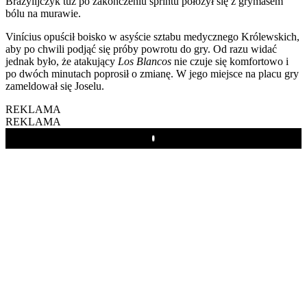
Brazylijczyk tuż po zakończeniu sprintu położył się z grymasem
bólu na murawie.
Vinícius opuścił boisko w asyście sztabu medycznego Królewskich,
aby po chwili podjąć się próby powrotu do gry. Od razu widać
jednak było, że atakujący
Los Blancos
nie czuje się komfortowo i
po dwóch minutach poprosił o zmianę. W jego miejsce na placu gry
zameldował się Joselu.
REKLAMA
REKLAMA
Play