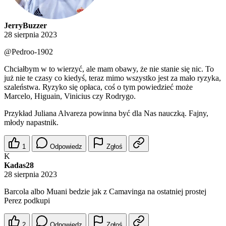
JerryBuzzer
28 sierpnia 2023
@Pedroo-1902
Chciałbym w to wierzyć, ale mam obawy, że nie stanie się nic. To
już nie te czasy co kiedyś, teraz mimo wszystko jest za mało ryzyka,
szaleństwa. Ryzyko się opłaca, coś o tym powiedzieć może
Marcelo, Higuain, Vinicius czy Rodrygo.
Przykład Juliana Alvareza powinna być dla Nas nauczką. Fajny,
młody napastnik.
1
Odpowiedz
Zgłoś
K
Kadas28
28 sierpnia 2023
Barcola albo Muani bedzie jak z Camavinga na ostatniej prostej
Perez podkupi
2
Odpowiedz
Zgłoś