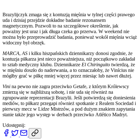
Brazylijczyk zmaga się z kontuzją mięśnia w tylnej części prawego
uda i dzisiaj przejdzie dokładne badanie rezonansem
magnetycznym. Pozwoli to na szczegółowe określenie, jak
poważny jest uraz i jak długa czeka go przerwa. W weekend nie
można było przeprowadzić badania, ponieważ wokół mięśnia wciąż
widoczny był obrzęk.
MARCA
,
AS
i kilku hiszpańskich dziennikarzy donosi zgodnie, że
kontuzja piłkarza jest nieco poważniejsza, niż początkowo zakładał
to sztab medyczny klubu. Dziennikarze
El Chiringuito
twierdzą, że
w mięśniu doszło do naderwania, a to oznaczałoby, że Vinícius nie
mógłby grać w piłkę mniej więcej przez miesiąc lub nawet dłużej.
Vini
na pewno nie zagra przeciwko Getafe, z którym Królewscy
zmierzą się w najbliższą sobotę, i nie uda się również na
zgrupowanie reprezentacji Brazylii. Jeśli potwierdzą się doniesienia
mediów, to piłkarz przegapi również spotkanie z Realem Sociedad i
pierwszy mecz w Lidze Mistrzów, a pod dużym znakiem zapytania
stanie także jego występ w derbach przeciwko Atlético Madryt.
Udostępnij: