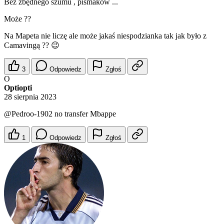
Bez zbędnego szumu , pismaków ...
Może ??
Na Mapeta nie liczę ale może jakaś niespodzianka tak jak było z
Camavingą ?? 😉
3
Odpowiedz
Zgłoś
O
Optiopti
28 sierpnia 2023
@Pedroo-1902
no transfer Mbappe
1
Odpowiedz
Zgłoś