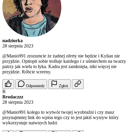
nadziorka
28 sierpnia 2023
@Manio991
zrozumcie że żadnej oferty nie będzie i Kylian nie
przyjdzie. Optiopti sobie trolluje każdego i z uśmiechem na twarzy
patrzy jak wielu to łyka. Kadra jest zamknięta, nikt więcej nie
przyjdzie. Róbcie screeny.
Odpowiedz
Zgłoś
B
Brodaczzz
28 sierpnia 2023
@Manio991
kolego to wytwór twojej wyobraźni i czy masz
przynajmniej link do wpisu tego czy to jest jakiś wysryw który
wykorzystuje naiwnych ludzi