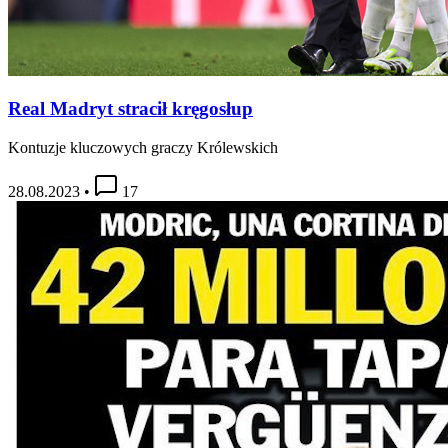
Real Madryt stracił kręgosłup
Kontuzje kluczowych graczy Królewskich
28.08.2023
•
17