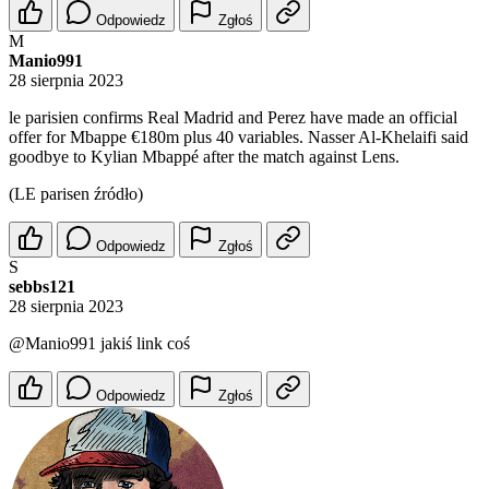
Odpowiedz
Zgłoś
M
Manio991
28 sierpnia 2023
le parisien confirms Real Madrid and Perez have made an official
offer for Mbappe €180m plus 40 variables. Nasser Al-Khelaifi said
goodbye to Kylian Mbappé after the match against Lens.
(LE parisen źródło)
Odpowiedz
Zgłoś
S
sebbs121
28 sierpnia 2023
@Manio991
jakiś link coś
Odpowiedz
Zgłoś