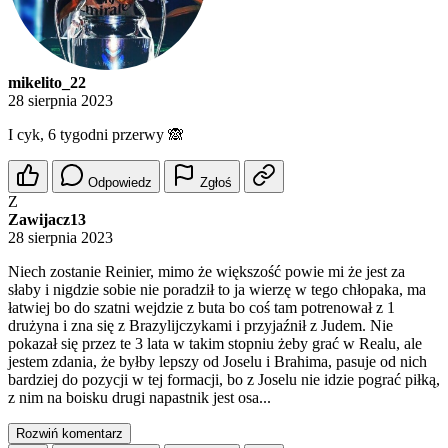
mikelito_22
28 sierpnia 2023
I cyk, 6 tygodni przerwy 🙈
Odpowiedz
Zgłoś
Z
Zawijacz13
28 sierpnia 2023
Niech zostanie Reinier, mimo że większość powie mi że jest za
słaby i nigdzie sobie nie poradził to ja wierzę w tego chłopaka, ma
łatwiej bo do szatni wejdzie z buta bo coś tam potrenował z 1
drużyna i zna się z Brazylijczykami i przyjaźnił z Judem. Nie
pokazał się przez te 3 lata w takim stopniu żeby grać w Realu, ale
jestem zdania, że byłby lepszy od Joselu i Brahima, pasuje od nich
bardziej do pozycji w tej formacji, bo z Joselu nie idzie pograć piłką,
z nim na boisku drugi napastnik jest osa...
Rozwiń komentarz