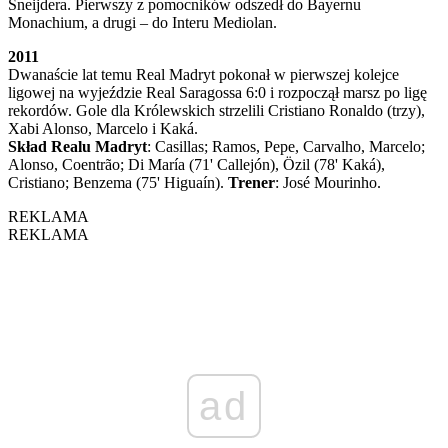
Sneijdera. Pierwszy z pomocników odszedł do Bayernu
Monachium, a drugi – do Interu Mediolan.
2011
Dwanaście lat temu Real Madryt pokonał w pierwszej kolejce
ligowej na wyjeździe Real Saragossa 6:0 i rozpoczął marsz po ligę
rekordów. Gole dla Królewskich strzelili Cristiano Ronaldo (trzy),
Xabi Alonso, Marcelo i Kaká.
Skład Realu Madryt
: Casillas; Ramos, Pepe, Carvalho, Marcelo;
Alonso, Coentrão; Di María (71' Callejón), Özil (78' Kaká),
Cristiano; Benzema (75' Higuaín).
Trener
: José Mourinho.
REKLAMA
REKLAMA
ad