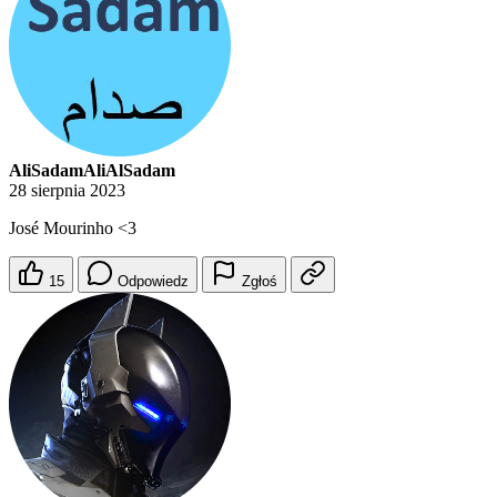
AliSadamAliAlSadam
28 sierpnia 2023
José Mourinho <3
15
Odpowiedz
Zgłoś