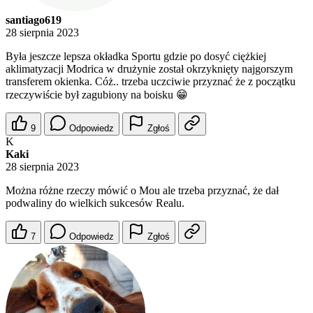
santiago619
28 sierpnia 2023
Była jeszcze lepsza okładka Sportu gdzie po dosyć ciężkiej
aklimatyzacji Modrica w drużynie został okrzyknięty najgorszym
transferem okienka. Cóż.. trzeba uczciwie przyznać że z początku
rzeczywiście był zagubiony na boisku 😁
9
Odpowiedz
Zgłoś
K
Kaki
28 sierpnia 2023
Można różne rzeczy mówić o Mou ale trzeba przyznać, że dał
podwaliny do wielkich sukcesów Realu.
7
Odpowiedz
Zgłoś