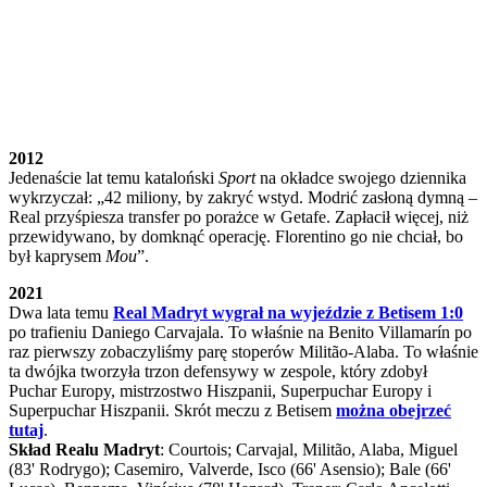
2012
Jedenaście lat temu kataloński
Sport
na okładce swojego dziennika
wykrzyczał: „42 miliony, by zakryć wstyd. Modrić zasłoną dymną –
Real przyśpiesza transfer po porażce w Getafe. Zapłacił więcej, niż
przewidywano, by domknąć operację. Florentino go nie chciał, bo
był kaprysem
Mou
”.
2021
Dwa lata temu
Real Madryt wygrał na wyjeździe z Betisem 1:0
po trafieniu Daniego Carvajala. To właśnie na Benito Villamarín po
raz pierwszy zobaczyliśmy parę stoperów Militão-Alaba. To właśnie
ta dwójka tworzyła trzon defensywy w zespole, który zdobył
Puchar Europy, mistrzostwo Hiszpanii, Superpuchar Europy i
Superpuchar Hiszpanii. Skrót meczu z Betisem
można obejrzeć
tutaj
.
Skład Realu Madryt
: Courtois; Carvajal, Militão, Alaba, Miguel
(83' Rodrygo); Casemiro, Valverde, Isco (66' Asensio); Bale (66'