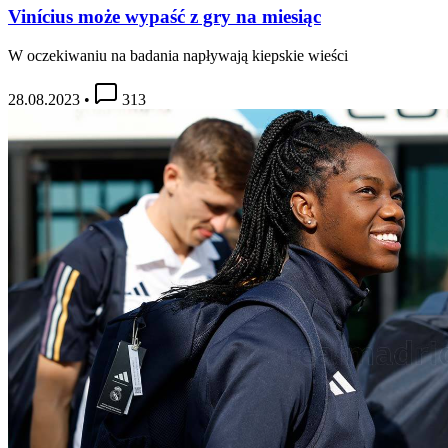
Vinícius może wypaść z gry na miesiąc
W oczekiwaniu na badania napływają kiepskie wieści
28.08.2023
•
313