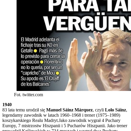
Fot. twitter.com
1940
83 lata temu urodził się
Manuel Sáinz Márquez
, czyli
Lolo Sáinz
,
legendarny zawodnik w latach 1960–1968 i trener (1975–1989)
koszykarskiego Realu Madryt.Jako zawodnik wygrał 4 Puchary
Europy, 7 mistrzostw Hiszpanii i 5 Pucharów Hiszpanii. Jako trener
prowadził Królewskich w 734 meczach i wygrał dwa Puchary