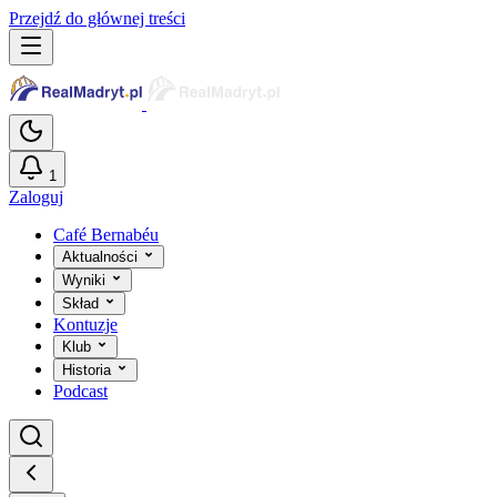
Przejdź do głównej treści
1
Zaloguj
Café Bernabéu
Aktualności
Wyniki
Skład
Kontuzje
Klub
Historia
Podcast