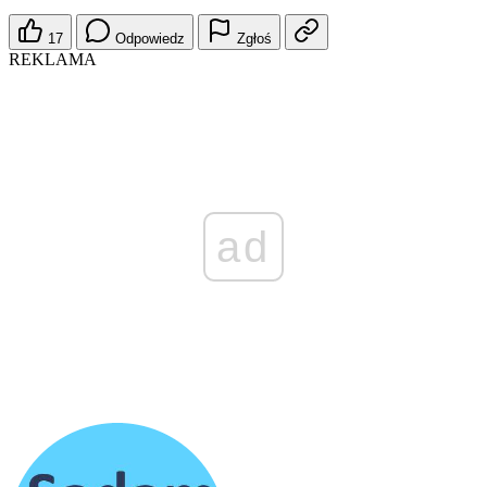
17
Odpowiedz
Zgłoś
REKLAMA
ad