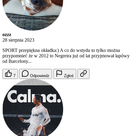
ozzz
28 sierpnia 2023
SPORT przepiękna okładka:) A co do wstydu to tylko można
przypomnieć że w 2012 to Negreira już od lat przyjmował łapówy
od Barcelony...
7
Odpowiedz
Zgłoś