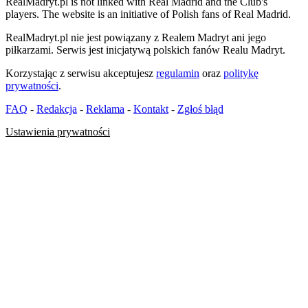
RealMadryt.pl is not linked with Real Madrid and the Club's
players. The website is an initiative of Polish fans of Real Madrid.
RealMadryt.pl nie jest powiązany z Realem Madryt ani jego
piłkarzami. Serwis jest inicjatywą polskich fanów Realu Madryt.
Korzystając z serwisu akceptujesz
regulamin
oraz
politykę
prywatności
.
FAQ
-
Redakcja
-
Reklama
-
Kontakt
-
Zgłoś błąd
Ustawienia prywatności