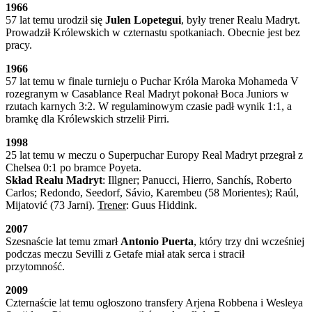
1966
57 lat temu urodził się
Julen Lopetegui
, były trener Realu Madryt.
Prowadził Królewskich w czternastu spotkaniach. Obecnie jest bez
pracy.
1966
57 lat temu w finale turnieju o Puchar Króla Maroka Mohameda V
rozegranym w Casablance Real Madryt pokonał Boca Juniors w
rzutach karnych 3:2. W regulaminowym czasie padł wynik 1:1, a
bramkę dla Królewskich strzelił Pirri.
1998
25 lat temu w meczu o Superpuchar Europy Real Madryt przegrał z
Chelsea 0:1 po bramce Poyeta.
Skład Realu Madryt
: Illgner; Panucci, Hierro, Sanchís, Roberto
Carlos; Redondo, Seedorf, Sávio, Karembeu (58 Morientes); Raúl,
Mijatović (73 Jarni).
Trener
: Guus Hiddink.
2007
Szesnaście lat temu zmarł
Antonio Puerta
, który trzy dni wcześniej
podczas meczu Sevilli z Getafe miał atak serca i stracił
przytomność.
2009
Czternaście lat temu ogłoszono transfery Arjena Robbena i Wesleya