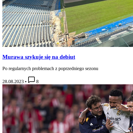
Murawa szykuje się na debiut
Po regularnych problemach z poprzedniego sezonu
28.08.2023
•
8