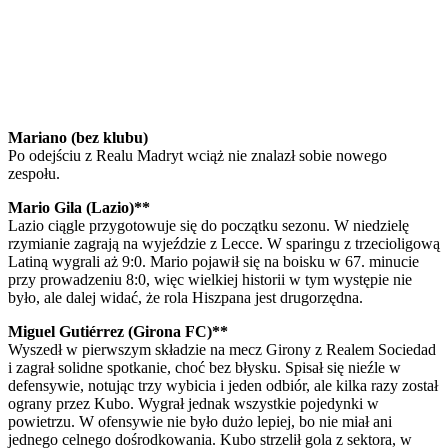
Mariano (bez klubu)
Po odejściu z Realu Madryt wciąż nie znalazł sobie nowego
zespołu.
Mario Gila (Lazio)**
Lazio ciągle przygotowuje się do początku sezonu. W niedzielę
rzymianie zagrają na wyjeździe z Lecce. W sparingu z trzecioligową
Latiną wygrali aż 9:0. Mario pojawił się na boisku w 67. minucie
przy prowadzeniu 8:0, więc wielkiej historii w tym występie nie
było, ale dalej widać, że rola Hiszpana jest drugorzędna.
Miguel Gutiérrez (Girona FC)**
Wyszedł w pierwszym składzie na mecz Girony z Realem Sociedad
i zagrał solidne spotkanie, choć bez błysku. Spisał się nieźle w
defensywie, notując trzy wybicia i jeden odbiór, ale kilka razy został
ograny przez Kubo. Wygrał jednak wszystkie pojedynki w
powietrzu. W ofensywie nie było dużo lepiej, bo nie miał ani
jednego celnego dośrodkowania. Kubo strzelił gola z sektora, w