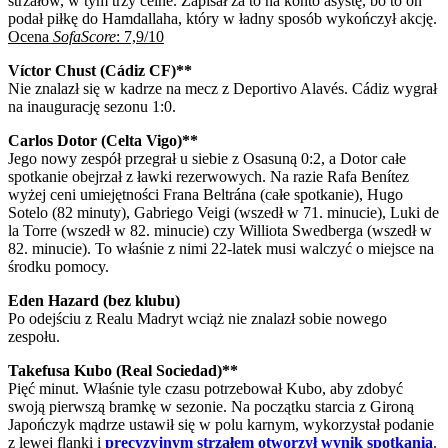
strzałów, w tym trzy celne. Zapisał za to na konto asystę, bo to on
podał piłkę do Hamdallaha, który w ładny sposób wykończył akcję.
Ocena
SofaScore
: 7,9/10
Víctor Chust (Cádiz CF)**
Nie znalazł się w kadrze na mecz z Deportivo Alavés. Cádiz wygrał
na inaugurację sezonu 1:0.
Carlos Dotor (Celta Vigo)**
Jego nowy zespół przegrał u siebie z Osasuną 0:2, a Dotor całe
spotkanie obejrzał z ławki rezerwowych. Na razie Rafa Benítez
wyżej ceni umiejętności Frana Beltrána (całe spotkanie), Hugo
Sotelo (82 minuty), Gabriego Veigi (wszedł w 71. minucie), Luki de
la Torre (wszedł w 82. minucie) czy Williota Swedberga (wszedł w
82. minucie). To właśnie z nimi 22-latek musi walczyć o miejsce na
środku pomocy.
Eden Hazard (bez klubu)
Po odejściu z Realu Madryt wciąż nie znalazł sobie nowego
zespołu.
Takefusa Kubo (Real Sociedad)**
Pięć minut. Właśnie tyle czasu potrzebował Kubo, aby zdobyć
swoją pierwszą bramkę w sezonie. Na początku starcia z Gironą
Japończyk mądrze ustawił się w polu karnym, wykorzystał podanie
z lewej flanki i
precyzyjnym strzałem otworzył wynik spotkania
.