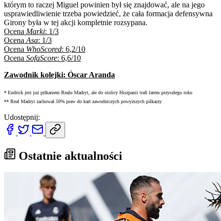
którym to raczej Miguel powinien był się znajdować, ale na jego
usprawiedliwienie trzeba powiedzieć, że cała formacja defensywna
Girony była w tej akcji kompletnie rozsypana.
Ocena
Marki
: 1/3
Ocena
Asa
: 1/3
Ocena
WhoScored
: 6,2/10
Ocena
SofaScore
: 6,6/10
Zawodnik kolejki: Óscar Aranda
* Endrick jest już piłkarzem Realu Madryt, ale do stolicy Hiszpanii trafi latem przyszłego roku
** Real Madryt zachował 50% praw do kart zawodniczych powyższych piłkarzy
Udostępnij:
Ostatnie aktualności