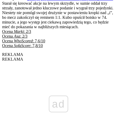
Starał się kreować akcje na lewym skrzydle, w sumie oddał trzy
strzały, zanotował jedno kluczowe podanie i wygrał trzy pojedynki.
Niestety nie pomógł swojej drużynie w postawieniu kropki nad „i”,
bo mecz zakończył się remisem 1:1. Kubo opuścił boisko w 74.
minucie, a jego występ jest ciekawą zapowiedzią tego, co będzie
mieć do pokazania w najbliższych miesiącach.
Ocena
Marki
: 2/3
Ocena
Asa
: 2/3
Ocena
WhoScored
: 7,6/10
Ocena
SofaScore
: 7,8/10
REKLAMA
REKLAMA
ad