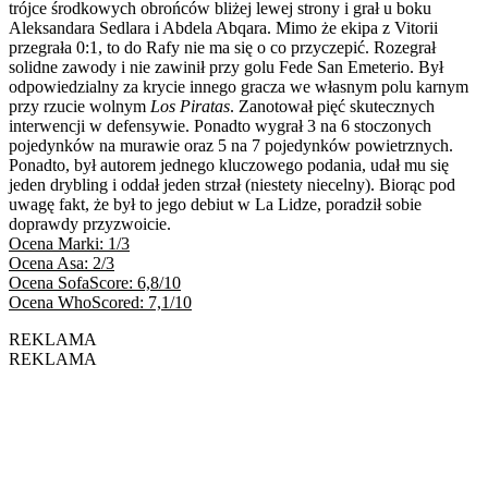
trójce środkowych obrońców bliżej lewej strony i grał u boku
Aleksandara Sedlara i Abdela Abqara. Mimo że ekipa z Vitorii
przegrała 0:1, to do Rafy nie ma się o co przyczepić. Rozegrał
solidne zawody i nie zawinił przy golu Fede San Emeterio. Był
odpowiedzialny za krycie innego gracza we własnym polu karnym
przy rzucie wolnym
Los Piratas
. Zanotował pięć skutecznych
interwencji w defensywie. Ponadto wygrał 3 na 6 stoczonych
pojedynków na murawie oraz 5 na 7 pojedynków powietrznych.
Ponadto, był autorem jednego kluczowego podania, udał mu się
jeden drybling i oddał jeden strzał (niestety niecelny). Biorąc pod
uwagę fakt, że był to jego debiut w La Lidze, poradził sobie
doprawdy przyzwoicie.
Ocena Marki: 1/3
Ocena Asa: 2/3
Ocena SofaScore: 6,8/10
Ocena WhoScored: 7,1/10
REKLAMA
REKLAMA