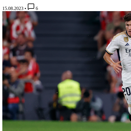
15.08.2023
•
6