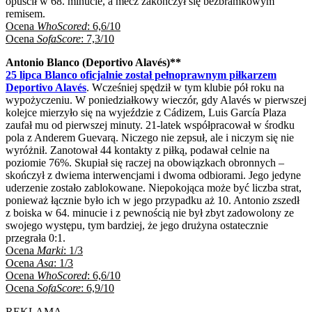
opuścił w 68. minucie, a mecz zakończył się bezbramkowym
remisem.
Ocena
WhoScored
: 6,6/10
Ocena
SofaScore
: 7,3/10
Antonio Blanco (Deportivo Alavés)**
25 lipca Blanco oficjalnie został pełnoprawnym piłkarzem
Deportivo Alavés
. Wcześniej spędził w tym klubie pół roku na
wypożyczeniu. W poniedziałkowy wieczór, gdy Alavés w pierwszej
kolejce mierzyło się na wyjeździe z Cádizem, Luis García Plaza
zaufał mu od pierwszej minuty. 21-latek współpracował w środku
pola z Anderem Guevarą. Niczego nie zepsuł, ale i niczym się nie
wyróżnił. Zanotował 44 kontakty z piłką, podawał celnie na
poziomie 76%. Skupiał się raczej na obowiązkach obronnych –
skończył z dwiema interwencjami i dwoma odbiorami. Jego jedyne
uderzenie zostało zablokowane. Niepokojąca może być liczba strat,
ponieważ łącznie było ich w jego przypadku aż 10. Antonio zszedł
z boiska w 64. minucie i z pewnością nie był zbyt zadowolony ze
swojego występu, tym bardziej, że jego drużyna ostatecznie
przegrała 0:1.
Ocena
Marki
: 1/3
Ocena
Asa
: 1/3
Ocena
WhoScored
: 6,6/10
Ocena
SofaScore
: 6,9/10
REKLAMA