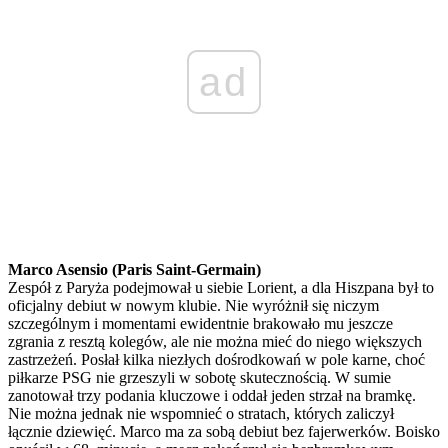
ad
Marco Asensio (Paris Saint-Germain)
Zespół z Paryża podejmował u siebie Lorient, a dla Hiszpana był to
oficjalny debiut w nowym klubie. Nie wyróżnił się niczym
szczególnym i momentami ewidentnie brakowało mu jeszcze
zgrania z resztą kolegów, ale nie można mieć do niego większych
zastrzeżeń. Posłał kilka niezłych dośrodkowań w pole karne, choć
piłkarze PSG nie grzeszyli w sobotę skutecznością. W sumie
zanotował trzy podania kluczowe i oddał jeden strzał na bramkę.
Nie można jednak nie wspomnieć o stratach, których zaliczył
łącznie dziewięć. Marco ma za sobą debiut bez fajerwerków. Boisko