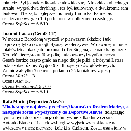
minucie. Był jednak całkowicie niewidoczny. Nie oddał ani jednego
strzału, wygrał dwa dryblingi i raz był faulowany, a dwukrotnie sam
faulował. Nie są to najlepsze momenty Endricka. Palmeiras
ostatecznie wygrało 1:0 po bramce w doliczonym czasie gry.
Ocena
SofaScore
: 6,6/10
Juanmi Latasa (Getafe CF)
W meczu z Barceloną wyszedł w pierwszym składzie i tak
naprawdę tylko raz mógł błysnąć w ofensywie. W czwartej minucie
miał świetną okazję do pokonania Ter Stegena, ale naciskany przez
Koundé nieczysto trafił w piłkę i nie otworzył wyniku meczu.
Getafe bardzo często grało na niego długie piłki, z którymi Latasa
radził sobie różnie. Wygrał 9 z 18 pojedynków główkowych.
Zanotował tylko 5 celnych podań na 25 kontaktów z piłką.
Ocena
Marki
: 1/3
Ocena
Asa
: 0/3
Ocena
WhoScored
: 6,7/10
Ocena
SofaScore
: 6,5/10
Rafa Marín (Deportivo Alavés)
Młody stoper najpierw przedłużył kontrakt z Realem Madryt, a
następnie został wypożyczony do Deportivo Alavés
, dołączając
tym samym do sprzedanego definitywnie kilka dni wcześniej
Antonio Blanco. 21-latek wybiegł w wyjściowym składzie na
wyjazdowy mecz pierwszej kolejki z Cádizem. Został ustawiony w