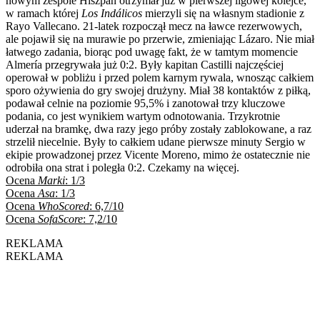
nowym zespole Hiszpan otrzymał już w pierwszej ligowej kolejce,
w ramach której
Los Indálicos
mierzyli się na własnym stadionie z
Rayo Vallecano. 21-latek rozpoczął mecz na ławce rezerwowych,
ale pojawił się na murawie po przerwie, zmieniając Lázaro. Nie miał
łatwego zadania, biorąc pod uwagę fakt, że w tamtym momencie
Almería przegrywała już 0:2. Były kapitan Castilli najczęściej
operował w pobliżu i przed polem karnym rywala, wnosząc całkiem
sporo ożywienia do gry swojej drużyny. Miał 38 kontaktów z piłką,
podawał celnie na poziomie 95,5% i zanotował trzy kluczowe
podania, co jest wynikiem wartym odnotowania. Trzykrotnie
uderzał na bramkę, dwa razy jego próby zostały zablokowane, a raz
strzelił niecelnie. Były to całkiem udane pierwsze minuty Sergio w
ekipie prowadzonej przez Vicente Moreno, mimo że ostatecznie nie
odrobiła ona strat i poległa 0:2. Czekamy na więcej.
Ocena
Marki
: 1/3
Ocena
Asa
: 1/3
Ocena
WhoScored
: 6,7/10
Ocena
SofaScore
: 7,2/10
REKLAMA
REKLAMA