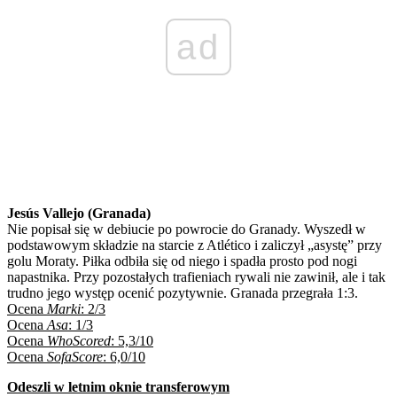
ad
Jesús Vallejo (Granada)
Nie popisał się w debiucie po powrocie do Granady. Wyszedł w
podstawowym składzie na starcie z Atlético i zaliczył „asystę” przy
golu Moraty. Piłka odbiła się od niego i spadła prosto pod nogi
napastnika. Przy pozostałych trafieniach rywali nie zawinił, ale i tak
trudno jego występ ocenić pozytywnie. Granada przegrała 1:3.
Ocena
Marki
: 2/3
Ocena
Asa
: 1/3
Ocena
WhoScored
: 5,3/10
Ocena
SofaScore
: 6,0/10
Odeszli w letnim oknie transferowym