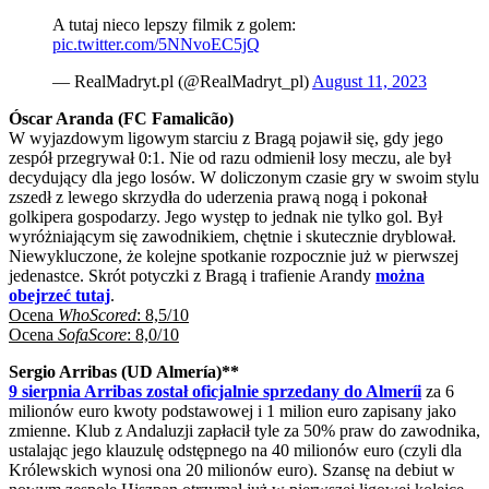
A tutaj nieco lepszy filmik z golem:
pic.twitter.com/5NNvoEC5jQ
— RealMadryt.pl (@RealMadryt_pl)
August 11, 2023
Óscar Aranda (FC Famalicão)
W wyjazdowym ligowym starciu z Bragą pojawił się, gdy jego
zespół przegrywał 0:1. Nie od razu odmienił losy meczu, ale był
decydujący dla jego losów. W doliczonym czasie gry w swoim stylu
zszedł z lewego skrzydła do uderzenia prawą nogą i pokonał
golkipera gospodarzy. Jego występ to jednak nie tylko gol. Był
wyróżniającym się zawodnikiem, chętnie i skutecznie dryblował.
Niewykluczone, że kolejne spotkanie rozpocznie już w pierwszej
jedenastce. Skrót potyczki z Bragą i trafienie Arandy
można
obejrzeć tutaj
.
Ocena
WhoScored
: 8,5/10
Ocena
SofaScore
: 8,0/10
Sergio Arribas (UD Almería)**
9 sierpnia Arribas został oficjalnie sprzedany do Almeríi
za 6
milionów euro kwoty podstawowej i 1 milion euro zapisany jako
zmienne. Klub z Andaluzji zapłacił tyle za 50% praw do zawodnika,
ustalając jego klauzulę odstępnego na 40 milionów euro (czyli dla
Królewskich wynosi ona 20 milionów euro). Szansę na debiut w