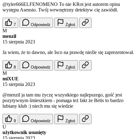
@tyler666ELFENOMENO
To nie KRot jest autorem opisu
występu Asensio. Twój wewnętrzny detektyw cię zawiódł.
7
Odpowiedz
Zgłoś
M
menzil
15 sierpnia 2023
Ja wiem, że to dawno, ale Isco na prawdę nieźle się zaprezentował.
8
Odpowiedz
Zgłoś
M
miXUE
15 sierpnia 2023
@menzil
ja tam mu życzę wszystkiego najlepszego, gość jest
pozytywnym śmieszkiem - pomaga też fakt że Betis to bardzo
lubiany klub :) niech mu się wiedzie
9
Odpowiedz
Zgłoś
U
użytkownik usunięty
15 sierpnia 2023