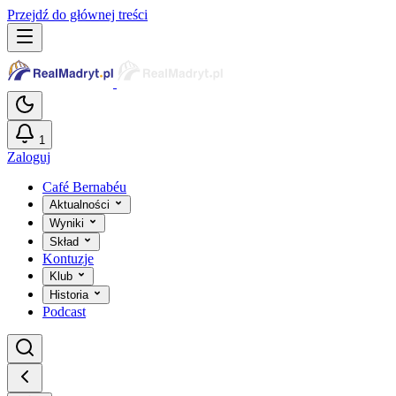
Przejdź do głównej treści
1
Zaloguj
Café Bernabéu
Aktualności
Wyniki
Skład
Kontuzje
Klub
Historia
Podcast