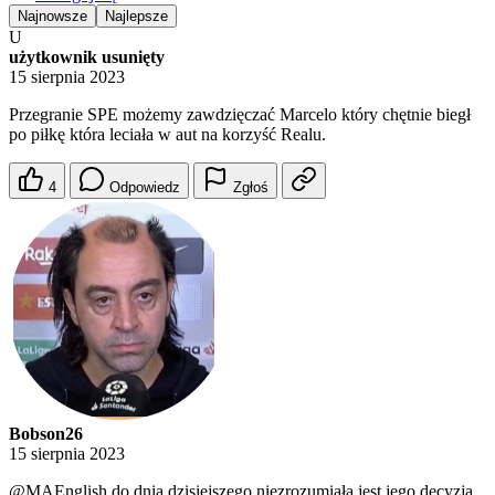
Najnowsze
Najlepsze
U
użytkownik usunięty
15 sierpnia 2023
Przegranie SPE możemy zawdzięczać Marcelo który chętnie biegł
po piłkę która leciała w aut na korzyść Realu.
4
Odpowiedz
Zgłoś
Bobson26
15 sierpnia 2023
@MAEnglish
do dnia dzisiejszego niezrozumiała jest jego decyzja