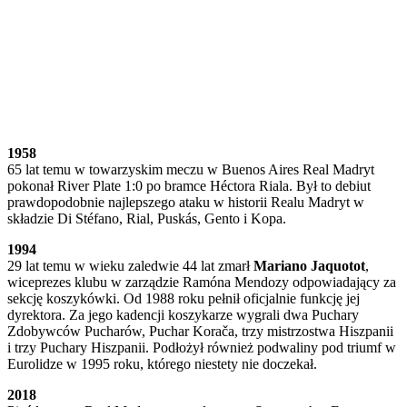
1958
65 lat temu w towarzyskim meczu w Buenos Aires Real Madryt
pokonał River Plate 1:0 po bramce Héctora Riala. Był to debiut
prawdopodobnie najlepszego ataku w historii Realu Madryt w
składzie Di Stéfano, Rial, Puskás, Gento i Kopa.
1994
29 lat temu w wieku zaledwie 44 lat zmarł
Mariano Jaquotot
,
wiceprezes klubu w zarządzie Ramóna Mendozy odpowiadający za
sekcję koszykówki. Od 1988 roku pełnił oficjalnie funkcję jej
dyrektora. Za jego kadencji koszykarze wygrali dwa Puchary
Zdobywców Pucharów, Puchar Korača, trzy mistrzostwa Hiszpanii
i trzy Puchary Hiszpanii. Podłożył również podwaliny pod triumf w
Eurolidze w 1995 roku, którego niestety nie doczekał.
2018