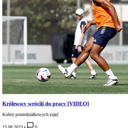
Królewscy wrócili do pracy [VIDEO]
Kulisy poniedziałkowych zajęć
15.08.2023
•
0