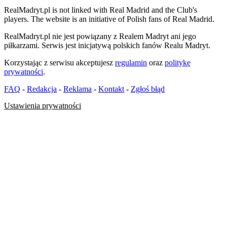
RealMadryt.pl is not linked with Real Madrid and the Club's
players. The website is an initiative of Polish fans of Real Madrid.
RealMadryt.pl nie jest powiązany z Realem Madryt ani jego
piłkarzami. Serwis jest inicjatywą polskich fanów Realu Madryt.
Korzystając z serwisu akceptujesz
regulamin
oraz
politykę
prywatności
.
FAQ
-
Redakcja
-
Reklama
-
Kontakt
-
Zgłoś błąd
Ustawienia prywatności