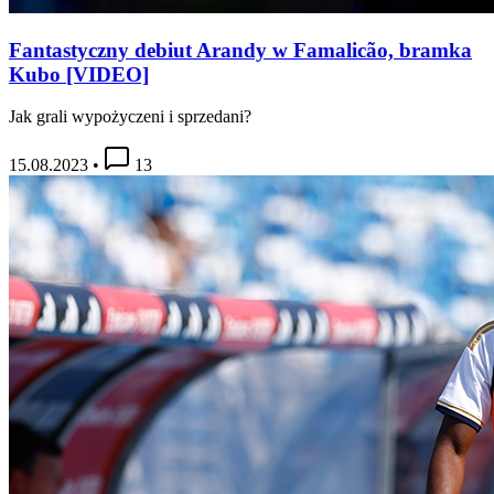
Fantastyczny debiut Arandy w Famalicão, bramka
Kubo [VIDEO]
Jak grali wypożyczeni i sprzedani?
15.08.2023
•
13