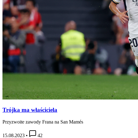
Trójka ma właściciela
Przyzwoite zawody Frana na San Mamés
15.08.2023
•
42