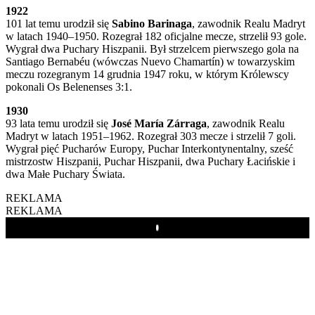
1922
101 lat temu urodził się
Sabino Barinaga
, zawodnik Realu Madryt
w latach 1940–1950. Rozegrał 182 oficjalne mecze, strzelił 93 gole.
Wygrał dwa Puchary Hiszpanii. Był strzelcem pierwszego gola na
Santiago Bernabéu (wówczas Nuevo Chamartín) w towarzyskim
meczu rozegranym 14 grudnia 1947 roku, w którym Królewscy
pokonali Os Belenenses 3:1.
1930
93 lata temu urodził się
José María Zárraga
, zawodnik Realu
Madryt w latach 1951–1962. Rozegrał 303 mecze i strzelił 7 goli.
Wygrał pięć Pucharów Europy, Puchar Interkontynentalny, sześć
mistrzostw Hiszpanii, Puchar Hiszpanii, dwa Puchary Łacińskie i
dwa Małe Puchary Świata.
REKLAMA
REKLAMA
Play