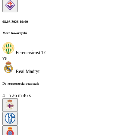
08.08.2026 19:00
Mecz towarzyski
Ferencvárosi TC
vs
Real Madryt
Do rozpoczęcia pozostało
41
h
26
m
45
s