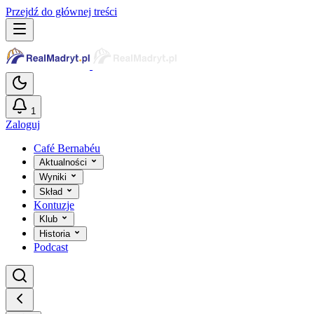
Przejdź do głównej treści
1
Zaloguj
Café Bernabéu
Aktualności
Wyniki
Skład
Kontuzje
Klub
Historia
Podcast