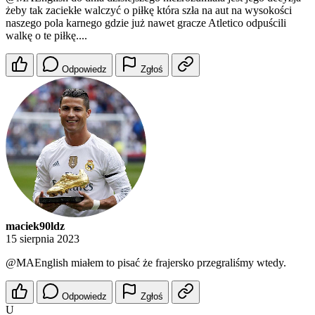
żeby tak zaciekłe walczyć o piłkę która szła na aut na wysokości
naszego pola karnego gdzie już nawet gracze Atletico odpuścili
walkę o te piłkę....
Odpowiedz
Zgłoś
maciek90ldz
15 sierpnia 2023
@MAEnglish
miałem to pisać że frajersko przegraliśmy wtedy.
Odpowiedz
Zgłoś
U