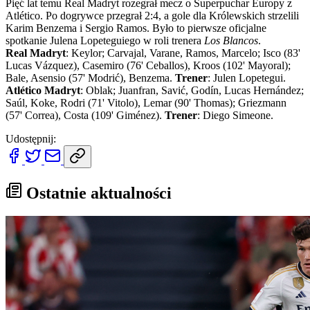
Pięć lat temu Real Madryt rozegrał mecz o Superpuchar Europy z
Atlético. Po dogrywce przegrał 2:4, a gole dla Królewskich strzelili
Karim Benzema i Sergio Ramos. Było to pierwsze oficjalne
spotkanie Julena Lopeteguiego w roli trenera
Los Blancos
.
Real Madryt
: Keylor; Carvajal, Varane, Ramos, Marcelo; Isco (83'
Lucas Vázquez), Casemiro (76' Ceballos), Kroos (102' Mayoral);
Bale, Asensio (57' Modrić), Benzema.
Trener
: Julen Lopetegui.
Atlético Madryt
: Oblak; Juanfran, Savić, Godín, Lucas Hernández;
Saúl, Koke, Rodri (71' Vitolo), Lemar (90' Thomas); Griezmann
(57' Correa), Costa (109' Giménez).
Trener
: Diego Simeone.
Udostępnij:
Ostatnie aktualności