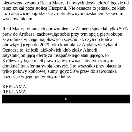
pierwszego zespołu Realu Madryt i nowych doświadczeń będzie od
teraz szukał poza stolicą Hiszpanii. Nie oznacza to jednak, że klub
już całkowicie pogodził się z definitywnym rozstaniem ze swoim
wychowankiem.
Real Madryt w ramach porozumienia z Almeríą sprzedał tylko 50%
praw do Arribasa, zachowując sobie przy tym opcję pierwokupu
zawodnika w ciągu najbliższych sześciu lat, czyli do końca
obowiązującego do 2029 roku kontraktu z Andaluzyjczykami.
Oznacza to, że jeśli jakikolwiek klub złoży Almeríi
satysfakcjonującą ofertę za hiszpańskiego atakującego, to
Królewscy będą mieli prawo ją wyrównać, aby tym samym
domknąć transfer na swoją korzyść. I to wszystko przy płaceniu
tylko połowy końcowej sumy, gdyż 50% praw do zawodnika
pozostaje w jego pierwotnym klubie.
REKLAMA
REKLAMA
Play