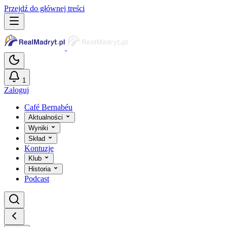
Przejdź do głównej treści
1
Zaloguj
Café Bernabéu
Aktualności
Wyniki
Skład
Kontuzje
Klub
Historia
Podcast