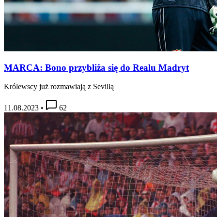
MARCA: Bono przybliża się do Realu Madryt
Królewscy już rozmawiają z Sevillą
11.08.2023
•
62