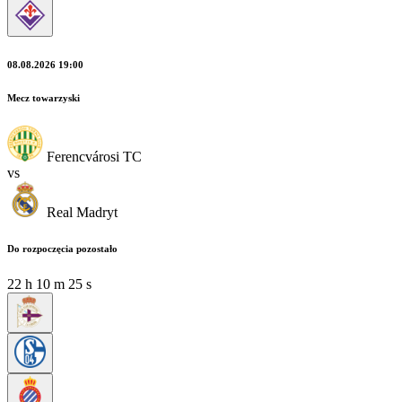
08.08.2026 19:00
Mecz towarzyski
Ferencvárosi TC
vs
Real Madryt
Do rozpoczęcia pozostało
22
h
10
m
23
s