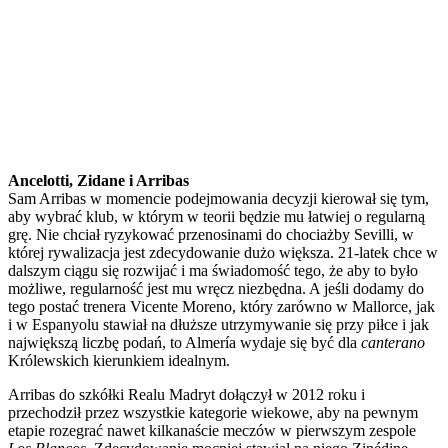
Ancelotti, Zidane i Arribas
Sam Arribas w momencie podejmowania decyzji kierował się tym,
aby wybrać klub, w którym w teorii będzie mu łatwiej o regularną
grę. Nie chciał ryzykować przenosinami do chociażby Sevilli, w
której rywalizacja jest zdecydowanie dużo większa. 21-latek chce w
dalszym ciągu się rozwijać i ma świadomość tego, że aby to było
możliwe, regularność jest mu wręcz niezbędna. A jeśli dodamy do
tego postać trenera Vicente Moreno, który zarówno w Mallorce, jak
i w Espanyolu stawiał na dłuższe utrzymywanie się przy piłce i jak
największą liczbę podań, to Almería wydaje się być dla
canterano
Królewskich kierunkiem idealnym.
Arribas do szkółki Realu Madryt dołączył w 2012 roku i
przechodził przez wszystkie kategorie wiekowe, aby na pewnym
etapie rozegrać nawet kilkanaście meczów w pierwszym zespole