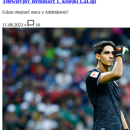
Telewizyjny terminarz 1. kolejki LaLigi
Gdzie obejrzeć mecz z Athletikiem?
11.08.2023
•
16