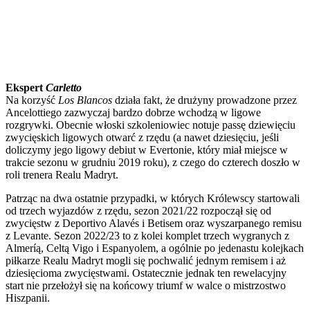
Ekspert
Carletto
Na korzyść
Los Blancos
działa fakt, że drużyny prowadzone przez
Ancelottiego zazwyczaj bardzo dobrze wchodzą w ligowe
rozgrywki. Obecnie włoski szkoleniowiec notuje passę dziewięciu
zwycięskich ligowych otwarć z rzędu (a nawet dziesięciu, jeśli
doliczymy jego ligowy debiut w Evertonie, który miał miejsce w
trakcie sezonu w grudniu 2019 roku), z czego do czterech doszło w
roli trenera Realu Madryt.
Patrząc na dwa ostatnie przypadki, w których Królewscy startowali
od trzech wyjazdów z rzędu, sezon 2021/22 rozpoczął się od
zwycięstw z Deportivo Alavés i Betisem oraz wyszarpanego remisu
z Levante. Sezon 2022/23 to z kolei komplet trzech wygranych z
Almeríą, Celtą Vigo i Espanyolem, a ogólnie po jedenastu kolejkach
piłkarze Realu Madryt mogli się pochwalić jednym remisem i aż
dziesięcioma zwycięstwami. Ostatecznie jednak ten rewelacyjny
start nie przełożył się na końcowy triumf w walce o mistrzostwo
Hiszpanii.