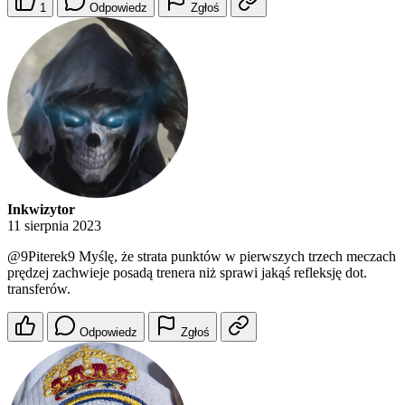
1
Odpowiedz
Zgłoś
Inkwizytor
11 sierpnia 2023
@9Piterek9
Myślę, że strata punktów w pierwszych trzech meczach
prędzej zachwieje posadą trenera niż sprawi jakąś refleksję dot.
transferów.
Odpowiedz
Zgłoś