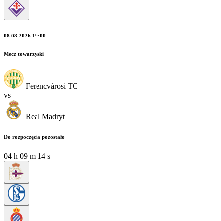
08.08.2026 19:00
Mecz towarzyski
Ferencvárosi TC
vs
Real Madryt
Do rozpoczęcia pozostało
04
h
09
m
13
s