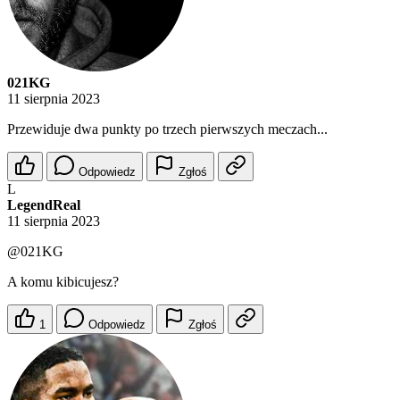
021KG
11 sierpnia 2023
Przewiduje dwa punkty po trzech pierwszych meczach...
Odpowiedz
Zgłoś
L
LegendReal
11 sierpnia 2023
@021KG
A komu kibicujesz?
1
Odpowiedz
Zgłoś