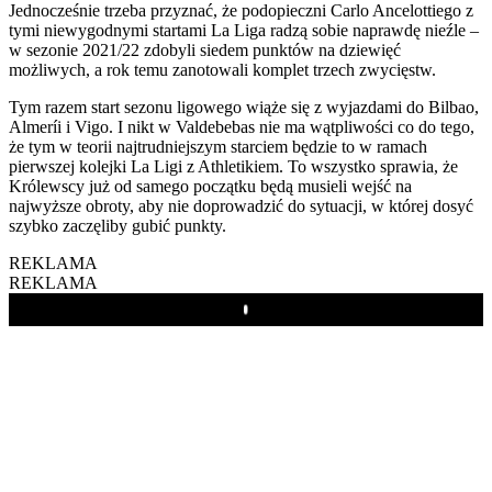
Jednocześnie trzeba przyznać, że podopieczni Carlo Ancelottiego z
tymi niewygodnymi startami La Liga radzą sobie naprawdę nieźle –
w sezonie 2021/22 zdobyli siedem punktów na dziewięć
możliwych, a rok temu zanotowali komplet trzech zwycięstw.
Tym razem start sezonu ligowego wiąże się z wyjazdami do Bilbao,
Almeríi i Vigo. I nikt w Valdebebas nie ma wątpliwości co do tego,
że tym w teorii najtrudniejszym starciem będzie to w ramach
pierwszej kolejki La Ligi z Athletikiem. To wszystko sprawia, że
Królewscy już od samego początku będą musieli wejść na
najwyższe obroty, aby nie doprowadzić do sytuacji, w której dosyć
szybko zaczęliby gubić punkty.
REKLAMA
REKLAMA
Play