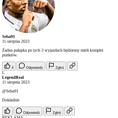
Seba91
11 sierpnia 2023
Żadna pułapka po tych 3 wyjazdach będziemy mieli komplet
punktów.
4
Odpowiedz
Zgłoś
L
LegendReal
11 sierpnia 2023
@Seba91
Dokładnie
Odpowiedz
Zgłoś
REKLAMA