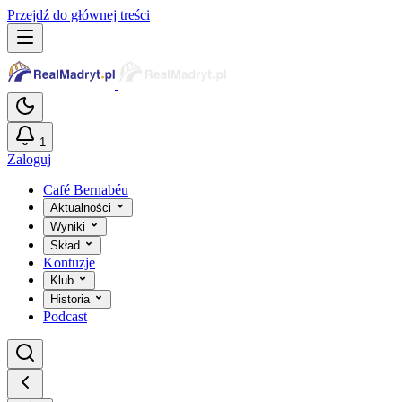
Przejdź do głównej treści
1
Zaloguj
Café Bernabéu
Aktualności
Wyniki
Skład
Kontuzje
Klub
Historia
Podcast