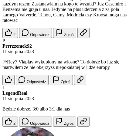
kazdym razem Zastanawiam na kogo te wrzutki? Juz Casemiro i
Benzema nie graja u nas. Jedynie na plus uderzenia z za pola
karnego Valverde, Tchou, Camy, Modricia czy Kroosa moga nas
ratowac
2
Odpowiedz
Zgłoś
P
Prrrzzemek92
11 sierpnia 2023
@Rey7
Viaplay wykupiony na wiosnę? To dobrze bo już się
martwiłem że nie obejrzysz niepokalanej w lidze europy
Odpowiedz
Zgłoś
L
LegendReal
11 sierpnia 2023
Będzie dobrze. 3:0 albo 3:1 dla nas
2
Odpowiedz
Zgłoś