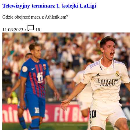
Telewizyjny terminarz 1. kolejki LaLigi
Gdzie obejrzeć mecz z Athletikiem?
11.08.2023
•
16