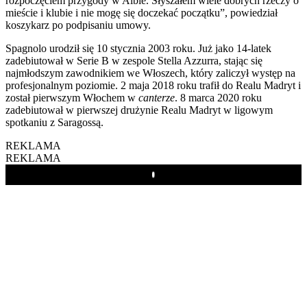
rozpoczęciem przygody w Albie. Słyszałem wiele dobrych rzeczy o
mieście i klubie i nie mogę się doczekać początku”, powiedział
koszykarz po podpisaniu umowy.
Spagnolo urodził się 10 stycznia 2003 roku. Już jako 14-latek
zadebiutował w Serie B w zespole Stella Azzurra, stając się
najmłodszym zawodnikiem we Włoszech, który zaliczył występ na
profesjonalnym poziomie. 2 maja 2018 roku trafił do Realu Madryt i
został pierwszym Włochem w
canterze
. 8 marca 2020 roku
zadebiutował w pierwszej drużynie Realu Madryt w ligowym
spotkaniu z Saragossą.
REKLAMA
REKLAMA
Play