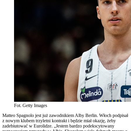
Fot. Getty Images
Matteo Spagnolo jest już zawodnikiem Alby Berlin. Włoch podpisał
z nowym klubem trzyletni kontrakt i będzie miał okazję, żeby
zadebiutować w Eurolidze. „Jestem bardzo podekscytowany