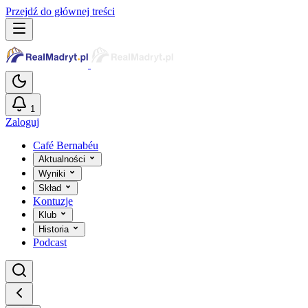
Przejdź do głównej treści
1
Zaloguj
Café Bernabéu
Aktualności
Wyniki
Skład
Kontuzje
Klub
Historia
Podcast