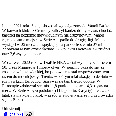
Latem 2021 roku Spagnolo został wypożyczony do Vanoli Basket.
W barwach klubu z Cremony zaliczył bardzo dobry sezon, chociaż
bardziej na poziomie indywidualnym niż drużynowym. Vanoli
zajęło ostatnie miejsce w Serie A i spadło do drugiej ligi. Matteo
wystąpił w 25 meczach, spędzając na parkiecie średnio 27 minut.
Zdobywał w tym czasie średnio 12,2 punktu i notował 3,4 zbiórki
oraz 2,6 asysty na mecz.
W czerwcu 2022 roku w Drafcie NBA został wybrany z numerem
50. przez Minnesotę Timberwolves. W sierpniu okazało się, że
zostanie w lidze włoskiej, bo ponownie został wypożyczony, tym
razem do mocniejszego Trento, w którym miał okazję do debiutu w
rozgrywkach Eurocupu. Spisywał się tam bardzo dobrze. W
Eurocupie zdobywał średnio 11,8 punktu i notował 4,3 asysty na
mecz. W Serie A było podobnie (11,9 punktu, 3 asysty). Teraz 20-
latek stawia kolejny krok w przód w swojej karierze i przeprowadza
się do Berlina.
Udostępnij: