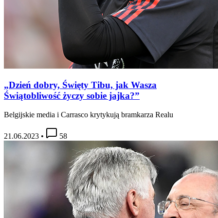
„Dzień dobry, Święty Tibu, jak Wasza
Świątobliwość życzy sobie jajka?”
Belgijskie media i Carrasco krytykują bramkarza Realu
21.06.2023
•
58