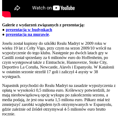
Galerie z wydarzeń związanych z prezentacją:
●
prezentacja w budynkach
●
prezentacja na murawie
.
Joselu został kupiony do szkółki Realu Madryt w 2009 roku w
wieku 19 lat z Celty Vigo, przy czym na sezon 2009/10 wrócił na
wypożyczenie do tego klubu. Następnie po dwóch latach gry w
Castilli został sprzedany za 6 milionów euro do Hoffenheim, po
czym występował także z Eintrachcie, Hannoverze, Stoke City,
Deportivo La Coruña, Newcastle, Alavés i Espanyolu. W Katalonii
w ostatnim sezonie strzelił 17 goli i zaliczył 4 asysty w 38
występach.
Napastnik przychodzi do Realu Madryt na zasadzie wypożyczenia z
opłatą w wysokości 0,5 miliona euro. Królewscy potwierdzili, że
mają nieobowiązkową opcję wykupu po zakończeniu sezonu, a
media podają, że jest ona warta 1,5 miliona euro. Piłkarz miał też
zmniejszyć zarobki względem tych otrzymywanych w Espanyolu,
gdzie zależnie od źródeł otrzymywał 4-5 milionów euro brutto
rocznie.