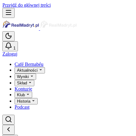
Przejdź do głównej treści
1
Zaloguj
Café Bernabéu
Aktualności
Wyniki
Skład
Kontuzje
Klub
Historia
Podcast