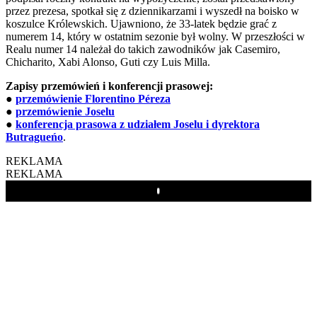
przez prezesa, spotkał się z dziennikarzami i wyszedł na boisko w
koszulce Królewskich. Ujawniono, że 33-latek będzie grać z
numerem 14, który w ostatnim sezonie był wolny. W przeszłości w
Realu numer 14 należał do takich zawodników jak Casemiro,
Chicharito, Xabi Alonso, Guti czy Luis Milla.
Zapisy przemówień i konferencji prasowej:
●
przemówienie Florentino Péreza
●
przemówienie Joselu
●
konferencja prasowa z udziałem Joselu i dyrektora
Butragueńo
.
REKLAMA
REKLAMA
Play