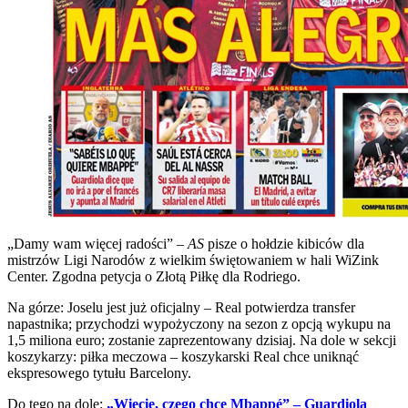
„Damy wam więcej radości” –
AS
pisze o hołdzie kibiców dla
mistrzów Ligi Narodów z wielkim świętowaniem w hali WiZink
Center. Zgodna petycja o Złotą Piłkę dla Rodriego.
Na górze: Joselu jest już oficjalny – Real potwierdza transfer
napastnika; przychodzi wypożyczony na sezon z opcją wykupu na
1,5 miliona euro; zostanie zaprezentowany dzisiaj. Na dole w sekcji
koszykarzy: piłka meczowa – koszykarski Real chce uniknąć
ekspresowego tytułu Barcelony.
Do tego na dole:
„Wiecie, czego chce Mbappé” – Guardiola