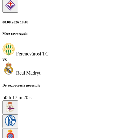
08.08.2026 19:00
Mecz towarzyski
Ferencvárosi TC
vs
Real Madryt
Do rozpoczęcia pozostało
50
h
17
m
18
s