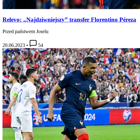
Relevo: „Najdziwniejszy” transfer Florentino Péreza
Przed państwem Joselu
20.06.2023
•
54