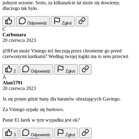
jednym sezonie. Serio, za kilkanaście lat może się dowiemy,
dlaczego tak było.
Odpowiedz
Zgłoś
C
Carbonara
20 czerwca 2023
@RFan
może Viniego też linczują przez chronienie go przed
czerwonymi kartkami? Według twojej logiki ma to sens przecież
2
Odpowiedz
Zgłoś
A
Alan5791
20 czerwca 2023
Ja się pytam gdzie bany dla baranów obrażających Gaviego.
Za Viniego sypały się hurtowo.
Panie El Jarek w tym wypadku jest ok?
3
Odpowiedz
Zgłoś