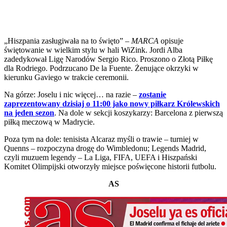
„Hiszpania zasługiwała na to święto” –
MARCA
opisuje
świętowanie w wielkim stylu w hali WiZink. Jordi Alba
zadedykował Ligę Narodów Sergio Rico. Proszono o Złotą Piłkę
dla Rodriego. Podrzucano De la Fuente. Żenujące okrzyki w
kierunku Gaviego w trakcie ceremonii.
Na górze: Joselu i nic więcej… na razie –
zostanie
zaprezentowany dzisiaj o 11:00 jako nowy piłkarz Królewskich
na jeden sezon
. Na dole w sekcji koszykarzy: Barcelona z pierwszą
piłką meczową w Madrycie.
Poza tym na dole: tenisista Alcaraz myśli o trawie – turniej w
Quenns – rozpoczyna drogę do Wimbledonu; Legends Madrid,
czyli muzuem legendy – La Liga, FIFA, UEFA i Hiszpański
Komitet Olimpijski otworzyły miejsce poświęcone historii futbolu.
AS