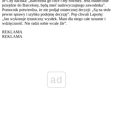
że City naciska: „Barcelona go chce i my również. Jeśli ostatecznie
przejdzie do Barcelony, będą mieć nadzwyczajnego zawodnika”.
Pomocnik potwierdza, że nie podjął ostatecznej decyzji: „Są na stole
pewne sprawy i szybko podejmę decyzję”. Pep chwali Laportę:
„Jan wykonuje tytaniczny wysiłek. Mam dla niego całe uznanie i
wdzięczność. Nie radzi sobie wcale źle”.
REKLAMA
REKLAMA
ad