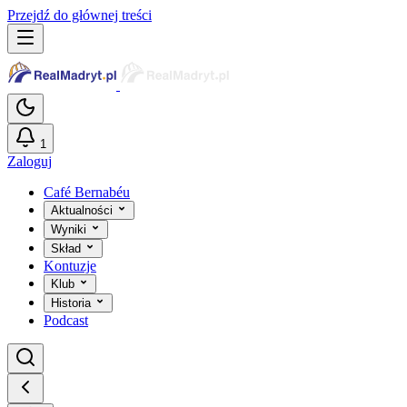
Przejdź do głównej treści
1
Zaloguj
Café Bernabéu
Aktualności
Wyniki
Skład
Kontuzje
Klub
Historia
Podcast