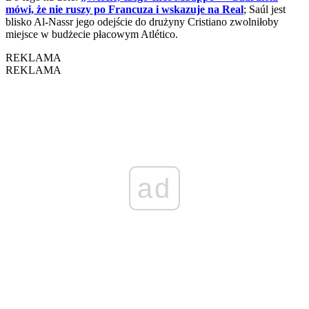
mówi, że nie ruszy po Francuza i wskazuje na Real
; Saúl jest
blisko Al-Nassr jego odejście do drużyny Cristiano zwolniłoby
miejsce w budżecie płacowym Atlético.
REKLAMA
REKLAMA
ad