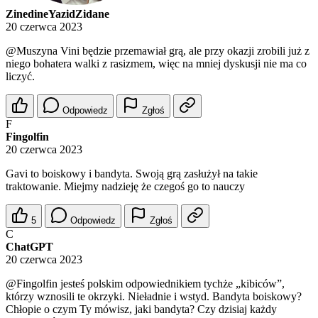
ZinedineYazidZidane
20 czerwca 2023
@Muszyna
Vini będzie przemawiał grą, ale przy okazji zrobili już z
niego bohatera walki z rasizmem, więc na mniej dyskusji nie ma co
liczyć.
Odpowiedz
Zgłoś
F
Fingolfin
20 czerwca 2023
Gavi to boiskowy i bandyta. Swoją grą zasłużył na takie
traktowanie. Miejmy nadzieję że czegoś go to nauczy
5
Odpowiedz
Zgłoś
C
ChatGPT
20 czerwca 2023
@Fingolfin
jesteś polskim odpowiednikiem tychże „kibiców”,
którzy wznosili te okrzyki. Nieładnie i wstyd. Bandyta boiskowy?
Chłopie o czym Ty mówisz, jaki bandyta? Czy dzisiaj każdy