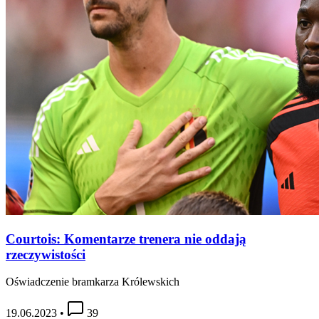
Courtois: Komentarze trenera nie oddają
rzeczywistości
Oświadczenie bramkarza Królewskich
19.06.2023
•
39