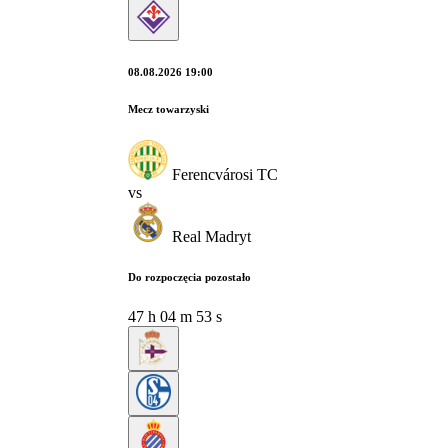
08.08.2026 19:00
Mecz towarzyski
Ferencvárosi TC
vs
Real Madryt
Do rozpoczęcia pozostało
47
h
04
m
52
s