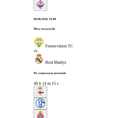
08.08.2026 19:00
Mecz towarzyski
Ferencvárosi TC
vs
Real Madryt
Do rozpoczęcia pozostało
49
h
14
m
14
s