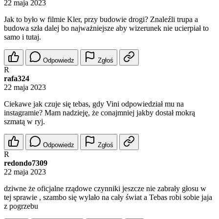
22 maja 2023
Jak to było w filmie Kler, przy budowie drogi? Znaleźli trupa a
budowa szła dalej bo najważniejsze aby wizerunek nie ucierpiał to
samo i tutaj.
Odpowiedz
Zgłoś
R
rafa324
22 maja 2023
Ciekawe jak czuje się tebas, gdy Vini odpowiedział mu na
instagramie? Mam nadzieję, że conajmniej jakby dostał mokrą
szmatą w ryj.
Odpowiedz
Zgłoś
R
redondo7309
22 maja 2023
dziwne że oficjalne rządowe czynniki jeszcze nie zabrały głosu w
tej sprawie , szambo się wylało na cały świat a Tebas robi sobie jaja
z pogrzebu