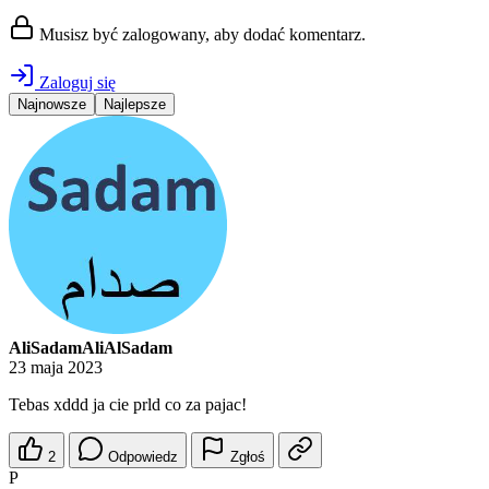
Musisz być zalogowany, aby dodać komentarz.
Zaloguj się
Najnowsze
Najlepsze
AliSadamAliAlSadam
23 maja 2023
Tebas xddd ja cie prld co za pajac!
2
Odpowiedz
Zgłoś
P