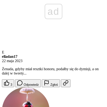
ad
E
elladan17
22 maja 2023
Żenada, gdyby miał resztki honoru, podałby się do dymisji, a on
dalej w tweety...
3
Odpowiedz
Zgłoś