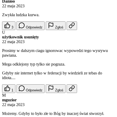
Danioo
22 maja 2023
Zwykła ludzka kurwa.
3
Odpowiedz
Zgłoś
U
użytkownik usunięty
22 maja 2023
Prosimy w dalszym ciagu ignorowac wypowedzi tego wysrywu
pawiana.
Mega odklejony typ tylko sie pograza.
Gdyby nie internet tylko w federacji by wiedzieli ze tebas do
idiota....
1
Odpowiedz
Zgłoś
M
mguzior
22 maja 2023
Możemy. Gdyby to było złe to Bóg by inaczej świat stworzył.