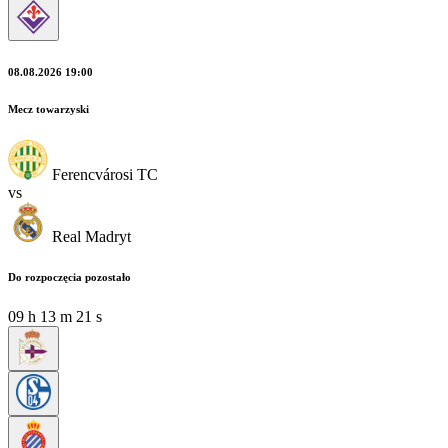
08.08.2026 19:00
Mecz towarzyski
Ferencvárosi TC
vs
Real Madryt
Do rozpoczęcia pozostało
09
h
13
m
19
s