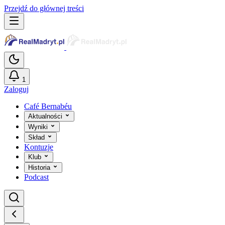
Przejdź do głównej treści
1
Zaloguj
Café Bernabéu
Aktualności
Wyniki
Skład
Kontuzje
Klub
Historia
Podcast