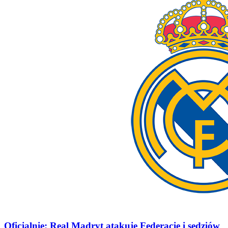
Oficjalnie: Real Madryt atakuje Federację i sędziów