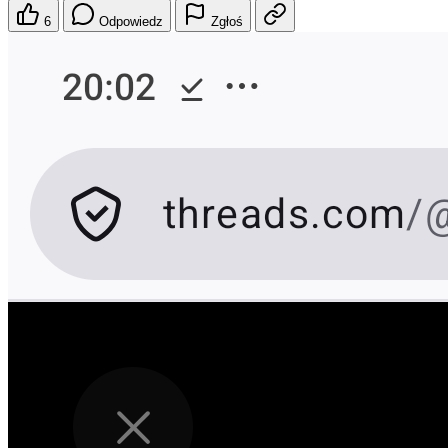
6
Odpowiedz
Zgłoś