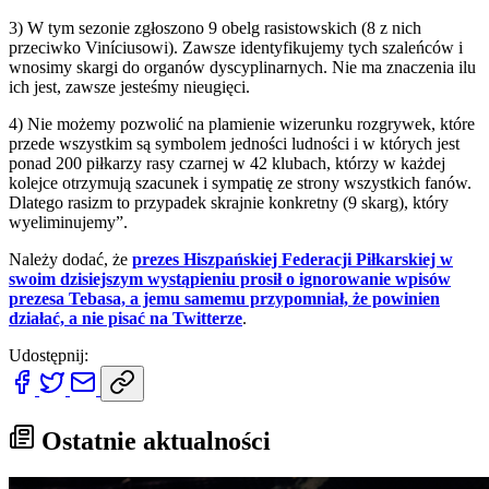
3) W tym sezonie zgłoszono 9 obelg rasistowskich (8 z nich
przeciwko Viníciusowi). Zawsze identyfikujemy tych szaleńców i
wnosimy skargi do organów dyscyplinarnych. Nie ma znaczenia ilu
ich jest, zawsze jesteśmy nieugięci.
4) Nie możemy pozwolić na plamienie wizerunku rozgrywek, które
przede wszystkim są symbolem jedności ludności i w których jest
ponad 200 piłkarzy rasy czarnej w 42 klubach, którzy w każdej
kolejce otrzymują szacunek i sympatię ze strony wszystkich fanów.
Dlatego rasizm to przypadek skrajnie konkretny (9 skarg), który
wyeliminujemy”.
Należy dodać, że
prezes Hiszpańskiej Federacji Piłkarskiej w
swoim dzisiejszym wystąpieniu prosił o ignorowanie wpisów
prezesa Tebasa, a jemu samemu przypomniał, że powinien
działać, a nie pisać na Twitterze
.
Udostępnij:
Ostatnie aktualności