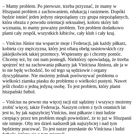
– Mamy problem. Po pierwsze, trzeba przyznać, że mamy w
Hiszpanii problem z zachowaniem, edukacją i rasizmem. Dopóki
będzie istnieć jeden jedyny niepożądany czy grupa niepożądanych,
która obraża z powodu orientacji seksualnej, koloru skóry lub
wyznania, to mamy poważny problem. Ten problem dodatkowo
plami cały zespół, wszystkich kibiców, cały klub i cały kraj.
– Vinícius Júnior ma wsparcie moje i Federacji, jak każdy piłkarz,
kobieta czy mężczyzna, który jest ofiarą obelg rasistowskich czy
jakiejkolwiek takiej przemocy. Wspieramy go i chcemy pomóc.
Chcemy też, by oni nam pomogli. Niektórzy opowiadają, że trzeba
spojrzeć też na zachowania piłkarzy jak Viníciusa Júniora, ale ja w
to nie będę wchodzić, bo od tego są sędziowie i organy
dyscyplinarne. Nie możemy jednak porównywać problemu o
wielkości ziarnka piasku do problemu o wielkości pustyni. Nawet
jeśli chodzi o jedną jedyną osobę. To jest problem, który plami
hiszpański futbol.
– Vinícius na pewno ma więcej racji niż sądzimy i wszyscy możemy
zrobić więcej, także Federacja. Naszym celem z tych ostatnich lat
jest to, by jak najszybciej Vinícius, inni piłkarze i inni ludzie
cierpiący przez ten problem mogli powiedzieć, że to już w Hiszpanii
nie istnieje. Oby ten dzień nadszedł jak najszybciej i nad tym
będziemy pracować. To jest nasze przesłanie do Viníciusa i ludzi