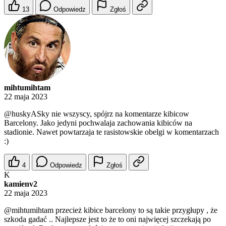
13
Odpowiedz
Zgłoś
mihtumihtam
22 maja 2023
@huskyASky
nie wszyscy, spójrz na komentarze kibicow
Barcelony. Jako jedyni pochwalaja zachowania kibiców na
stadionie. Nawet powtarzaja te rasistowskie obelgi w komentarzach
:)
4
Odpowiedz
Zgłoś
K
kamienv2
22 maja 2023
@mihtumihtam
przecież kibice barcelony to są takie przygłupy , że
szkoda gadać .. Najlepsze jest to że to oni najwięcej szczekają po