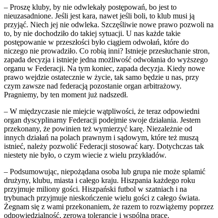
– Proszę kluby, by nie odwlekały postępowań, bo jest to
nieuzasadnione. Jeśli jest kara, nawet jeśli boli, to klub musi ją
przyjąć. Niech jej nie odwleka. Szczęśliwie nowe prawo pozwoli na
to, by nie dochodziło do takiej sytuacji. U nas każde takie
postępowanie w przeszłości było ciągiem odwołań, które do
niczego nie prowadziło. Co robią inni? Istnieje przesłuchanie stron,
zapada decyzja i istnieje jedna możliwość odwołania do wyższego
organu w Federacji. Na tym koniec, zapada decyzja. Kiedy nowe
prawo wejdzie ostatecznie w życie, tak samo będzie u nas, przy
czym zawsze nad federacją pozostanie organ arbitrażowy.
Pragniemy, by ten moment już nadszedł.
– W międzyczasie nie miejcie wątpliwości, że teraz odpowiedni
organ dyscyplinarny Federacji podejmie swoje działania. Jestem
przekonany, że powinien też wymierzyć karę. Niezależnie od
innych działań na polach prawnym i sądowym, które też muszą
istnieć, należy pozwolić Federacji stosować kary. Dotychczas tak
niestety nie było, o czym wiecie z wielu przykładów.
– Podsumowując, niepożądana osoba lub grupa nie może splamić
drużyny, klubu, miasta i całego kraju. Hiszpania każdego roku
przyjmuje miliony gości. Hiszpański futbol w szatniach i na
trybunach przyjmuje nieskończenie wielu gości z całego świata.
Żegnam się z wami przekonaniem, że razem to rozwiążemy poprzez
odpowiedzialność, zerową tolerancję i wspólną pracę.