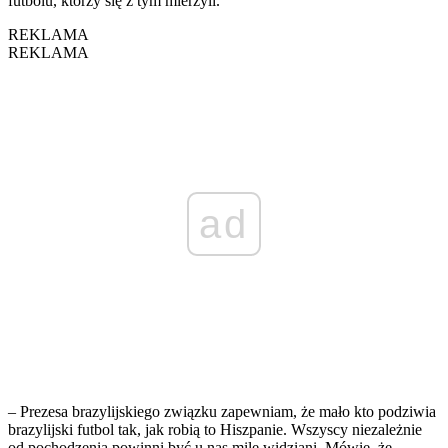
futbolu, którzy się z tym mierzyli.
REKLAMA
REKLAMA
ad
– Prezesa brazylijskiego związku zapewniam, że mało kto podziwia
brazylijski futbol tak, jak robią to Hiszpanie. Wszyscy niezależnie
od pochodzenia powinni być u nas mile widziani. Mówię, że