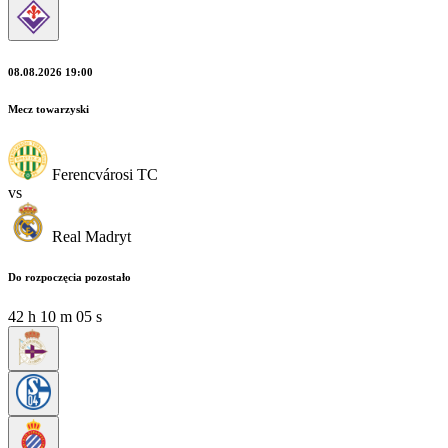
08.08.2026 19:00
Mecz towarzyski
Ferencvárosi TC
vs
Real Madryt
Do rozpoczęcia pozostało
42
h
10
m
03
s