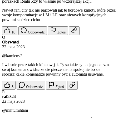
porażkach Realu ,czy to właśnie po wczorajszej akcji.
Nawet fani city tak nie pajcowali jak te bordowe kmioty, które przez
swoje kompormitacje w LM i LE oraz aferavch korupfycjnych
powinni siedziec cicho
10
Odpowiedz
Zgłoś
O
Obywatel
22 maja 2023
@kamienv2
I wlasnie przez takich kibicow jak Ty sa takie sytuacje,popatrz na
swoj komentarz,widac ze cie piecze ale na spokojnie bo sie
spocisz:)takie komenatrze powinny byc z automatu usuwane.
3
Odpowiedz
Zgłoś
R
rafa324
22 maja 2023
@mihtumihtam