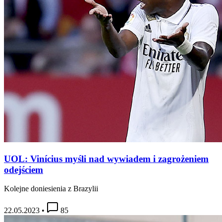
UOL: Vinícius myśli nad wywiadem i zagrożeniem
odejściem
Kolejne doniesienia z Brazylii
22.05.2023
•
85