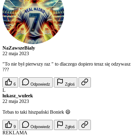
NaZawszeBialy
22 maja 2023
"To nie był pierwszy raz " to dlaczego dopiero teraz się odzywasz
???
6
Odpowiedz
Zgłoś
L
lukasz_wuleek
22 maja 2023
Tebas to taki hiszpański Boniek 😄
9
Odpowiedz
Zgłoś
REKLAMA