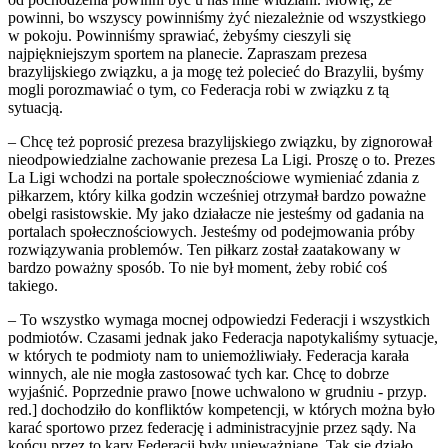
powinni, bo wszyscy powinniśmy żyć niezależnie od wszystkiego
w pokoju. Powinniśmy sprawiać, żebyśmy cieszyli się
najpiękniejszym sportem na planecie. Zapraszam prezesa
brazylijskiego związku, a ja mogę też polecieć do Brazylii, byśmy
mogli porozmawiać o tym, co Federacja robi w związku z tą
sytuacją.
– Chcę też poprosić prezesa brazylijskiego związku, by zignorował
nieodpowiedzialne zachowanie prezesa La Ligi. Proszę o to. Prezes
La Ligi wchodzi na portale społecznościowe wymieniać zdania z
piłkarzem, który kilka godzin wcześniej otrzymał bardzo poważne
obelgi rasistowskie. My jako działacze nie jesteśmy od gadania na
portalach społecznościowych. Jesteśmy od podejmowania próby
rozwiązywania problemów. Ten piłkarz został zaatakowany w
bardzo poważny sposób. To nie był moment, żeby robić coś
takiego.
– To wszystko wymaga mocnej odpowiedzi Federacji i wszystkich
podmiotów. Czasami jednak jako Federacja napotykaliśmy sytuacje,
w których te podmioty nam to uniemożliwiały. Federacja karała
winnych, ale nie mogła zastosować tych kar. Chcę to dobrze
wyjaśnić. Poprzednie prawo [nowe uchwalono w grudniu - przyp.
red.] dochodziło do konfliktów kompetencji, w których można było
karać sportowo przez federację i administracyjnie przez sądy. Na
końcu przez to kary Federacji były unieważniane. Tak się działo.