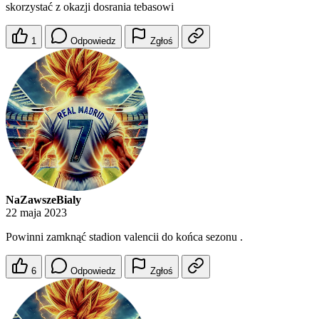
skorzystać z okazji dosrania tebasowi
1
Odpowiedz
Zgłoś
NaZawszeBialy
22 maja 2023
Powinni zamknąć stadion valencii do końca sezonu .
6
Odpowiedz
Zgłoś