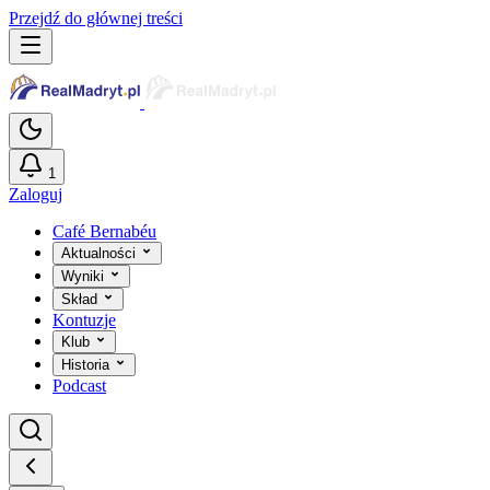
Przejdź do głównej treści
1
Zaloguj
Café Bernabéu
Aktualności
Wyniki
Skład
Kontuzje
Klub
Historia
Podcast