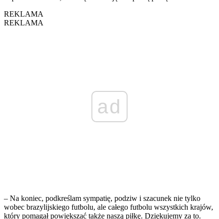
REKLAMA
REKLAMA
ad
– Na koniec, podkreślam sympatię, podziw i szacunek nie tylko
wobec brazylijskiego futbolu, ale całego futbolu wszystkich krajów,
który pomagał powiększać także naszą piłkę. Dziękujemy za to.