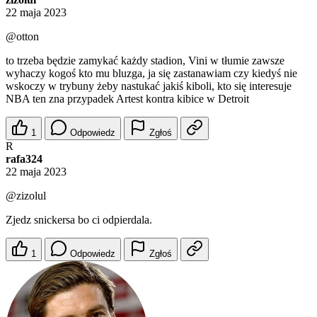
22 maja 2023
@otton
to trzeba będzie zamykać każdy stadion, Vini w tłumie zawsze
wyhaczy kogoś kto mu bluzga, ja się zastanawiam czy kiedyś nie
wskoczy w trybuny żeby nastukać jakiś kiboli, kto się interesuje
NBA ten zna przypadek Artest kontra kibice w Detroit
1
Odpowiedz
Zgłoś
R
rafa324
22 maja 2023
@zizolul
Zjedz snickersa bo ci odpierdala.
1
Odpowiedz
Zgłoś