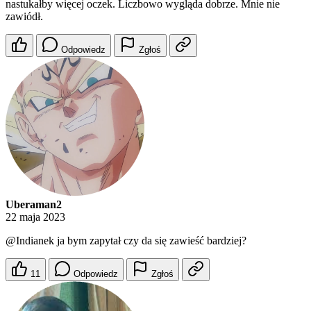
nastukałby więcej oczek. Liczbowo wygląda dobrze. Mnie nie
zawiódł.
Odpowiedz
Zgłoś
Uberaman2
22 maja 2023
@Indianek
ja bym zapytał czy da się zawieść bardziej?
11
Odpowiedz
Zgłoś