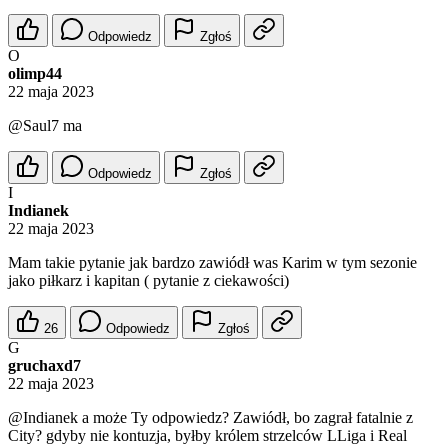
Odpowiedz
Zgłoś
O
olimp44
22 maja 2023
@Saul7
ma
Odpowiedz
Zgłoś
I
Indianek
22 maja 2023
Mam takie pytanie jak bardzo zawiódł was Karim w tym sezonie
jako piłkarz i kapitan ( pytanie z ciekawości)
26
Odpowiedz
Zgłoś
G
gruchaxd7
22 maja 2023
@Indianek
a może Ty odpowiedz? Zawiódł, bo zagrał fatalnie z
City? gdyby nie kontuzja, byłby królem strzelców LLiga i Real