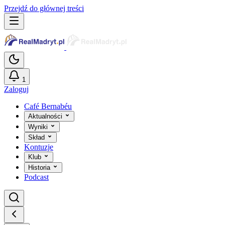
Przejdź do głównej treści
1
Zaloguj
Café Bernabéu
Aktualności
Wyniki
Skład
Kontuzje
Klub
Historia
Podcast