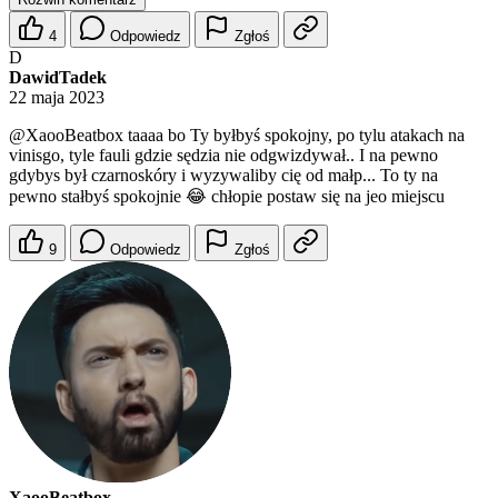
4
Odpowiedz
Zgłoś
D
DawidTadek
22 maja 2023
@XaooBeatbox
taaaa bo Ty byłbyś spokojny, po tylu atakach na
vinisgo, tyle fauli gdzie sędzia nie odgwizdywał.. I na pewno
gdybys był czarnoskóry i wyzywaliby cię od małp... To ty na
pewno stałbyś spokojnie 😂 chłopie postaw się na jeo miejscu
9
Odpowiedz
Zgłoś
XaooBeatbox