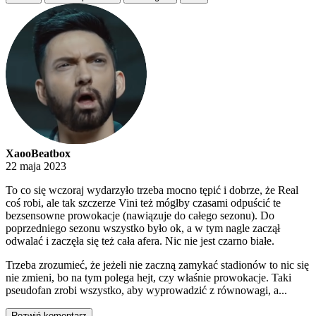
XaooBeatbox
22 maja 2023
To co się wczoraj wydarzyło trzeba mocno tępić i dobrze, że Real
coś robi, ale tak szczerze Vini też mógłby czasami odpuścić te
bezsensowne prowokacje (nawiązuje do całego sezonu). Do
poprzedniego sezonu wszystko było ok, a w tym nagle zaczął
odwalać i zaczęła się też cała afera. Nic nie jest czarno białe.
Trzeba zrozumieć, że jeżeli nie zaczną zamykać stadionów to nic się
nie zmieni, bo na tym polega hejt, czy właśnie prowokacje. Taki
pseudofan zrobi wszystko, aby wyprowadzić z równowagi, a...
Rozwiń komentarz