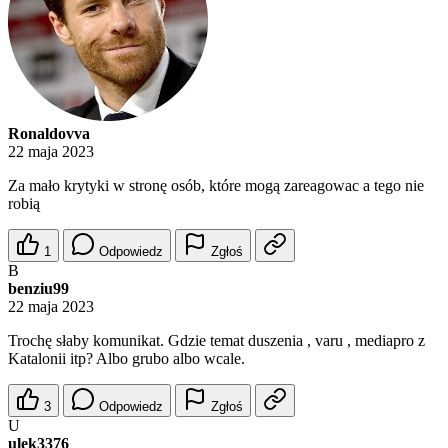
Ronaldovva
22 maja 2023
Za mało krytyki w stronę osób, które mogą zareagowac a tego nie
robią
1
Odpowiedz
Zgłoś
B
benziu99
22 maja 2023
Trochę słaby komunikat. Gdzie temat duszenia , varu , mediapro z
Katalonii itp? Albo grubo albo wcale.
3
Odpowiedz
Zgłoś
U
ulek3376