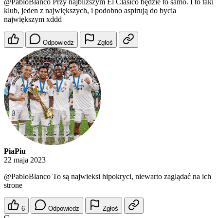
@PabloBlanco
Przy najbliższym El Clasico będzie to samo. I to taki
klub, jeden z największych, i podobno aspirują do bycia
największym xddd
Odpowiedz
Zgłoś
PiaPiu
22 maja 2023
@PabloBlanco
To są najwieksi hipokryci, niewarto zaglądać na ich
strone
6
Odpowiedz
Zgłoś
G