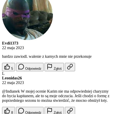
Evdi1373
22 maja 2023
bardzo zawiodl. walenie z karnych mnie nie przekonuje
5
Odpowiedz
Zgłoś
L
Leonidas26
22 maja 2023
@Indianek
W mojej ocenie Karim nie ma odpowiedniej charyzmy
do bycia kapitanem, ale to są moje odczucia. Jeśli chodzi o formę z
poprzedniego sezonu to można stwierdzić, że mocno obniżył loty.
8
Odpowiedz
Zgłoś