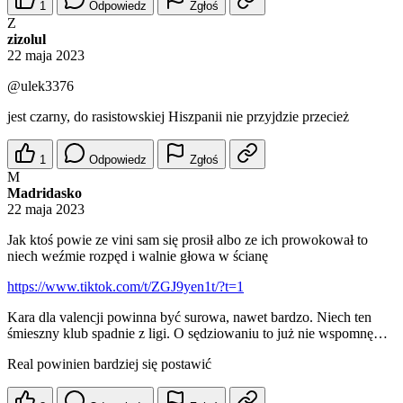
1
Odpowiedz
Zgłoś
Z
zizolul
22 maja 2023
@ulek3376
jest czarny, do rasistowskiej Hiszpanii nie przyjdzie przecież
1
Odpowiedz
Zgłoś
M
Madridasko
22 maja 2023
Jak ktoś powie ze vini sam się prosił albo ze ich prowokował to
niech weźmie rozpęd i walnie głowa w ścianę
https://www.tiktok.com/t/ZGJ9yen1t/?t=1
Kara dla valencji powinna być surowa, nawet bardzo. Niech ten
śmieszny klub spadnie z ligi. O sędziowaniu to już nie wspomnę…
Real powinien bardziej się postawić