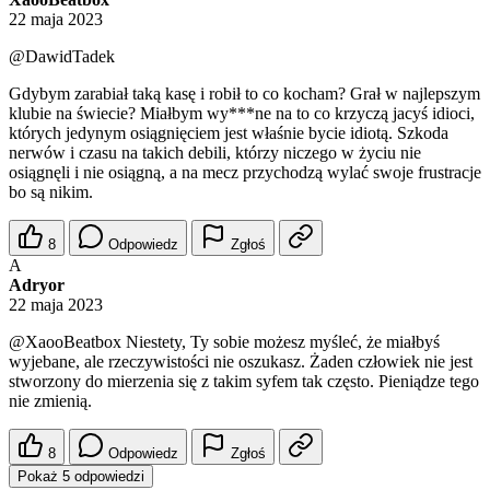
22 maja 2023
@DawidTadek
Gdybym zarabiał taką kasę i robił to co kocham? Grał w najlepszym
klubie na świecie? Miałbym wy***ne na to co krzyczą jacyś idioci,
których jedynym osiągnięciem jest właśnie bycie idiotą. Szkoda
nerwów i czasu na takich debili, którzy niczego w życiu nie
osiągnęli i nie osiągną, a na mecz przychodzą wylać swoje frustracje
bo są nikim.
8
Odpowiedz
Zgłoś
A
Adryor
22 maja 2023
@XaooBeatbox
Niestety, Ty sobie możesz myśleć, że miałbyś
wyjebane, ale rzeczywistości nie oszukasz. Żaden człowiek nie jest
stworzony do mierzenia się z takim syfem tak często. Pieniądze tego
nie zmienią.
8
Odpowiedz
Zgłoś
Pokaż 5 odpowiedzi