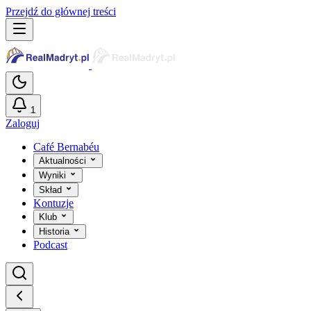
Przejdź do głównej treści
1
Zaloguj
Café Bernabéu
Aktualności
Wyniki
Skład
Kontuzje
Klub
Historia
Podcast