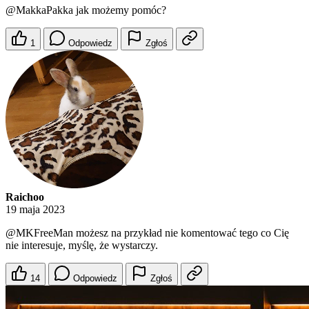
@MakkaPakka
jak możemy pomóc?
1
Odpowiedz
Zgłoś
Raichoo
19 maja 2023
@MKFreeMan
możesz na przykład nie komentować tego co Cię
nie interesuje, myślę, że wystarczy.
14
Odpowiedz
Zgłoś