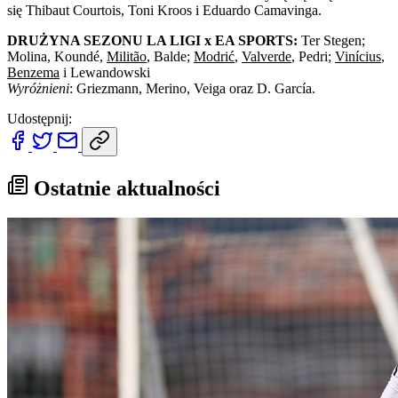
się Thibaut Courtois, Toni Kroos i Eduardo Camavinga.
DRUŻYNA SEZONU LA LIGI x EA SPORTS:
Ter Stegen;
Molina, Koundé,
Militão
, Balde;
Modrić
,
Valverde
, Pedri;
Vinícius
,
Benzema
i Lewandowski
Wyróżnieni
: Griezmann, Merino, Veiga oraz D. García.
Udostępnij:
Ostatnie aktualności