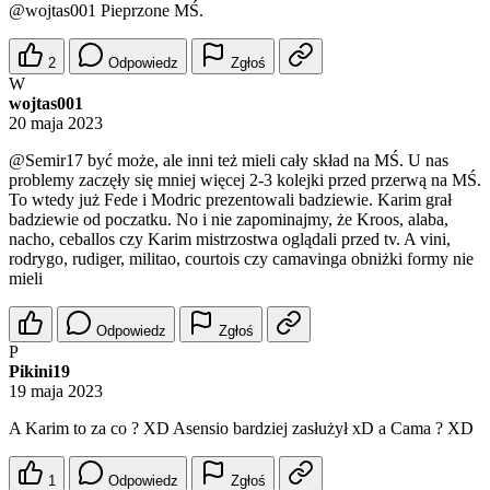
@wojtas001
Pieprzone MŚ.
2
Odpowiedz
Zgłoś
W
wojtas001
20 maja 2023
@Semir17
być może, ale inni też mieli cały skład na MŚ. U nas
problemy zaczęły się mniej więcej 2-3 kolejki przed przerwą na MŚ.
To wtedy już Fede i Modric prezentowali badziewie. Karim grał
badziewie od poczatku. No i nie zapominajmy, że Kroos, alaba,
nacho, ceballos czy Karim mistrzostwa oglądali przed tv. A vini,
rodrygo, rudiger, militao, courtois czy camavinga obniżki formy nie
mieli
Odpowiedz
Zgłoś
P
Pikini19
19 maja 2023
A Karim to za co ? XD Asensio bardziej zasłużył xD a Cama ? XD
1
Odpowiedz
Zgłoś