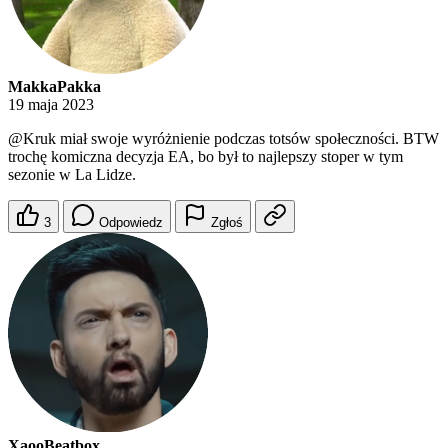
MakkaPakka
19 maja 2023
@Kruk
miał swoje wyróżnienie podczas totsów społeczności. BTW
trochę komiczna decyzja EA, bo był to najlepszy stoper w tym
sezonie w La Lidze.
3
Odpowiedz
Zgłoś
XaooBeatbox