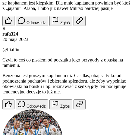
ze kapitanem jest kiepskim. Dla mnie kapitanem powinien być ktoś
z „jajami”. Alaba, Thibo już nawet Militao bardziej pasuje
Odpowiedz
Zgłoś
R
rafa324
20 maja 2023
@PiaPiu
Czyli to coś co pisałem od początku jego przygody z opaską na
ramieniu.
Benzema jest gorszym kapitanem niż Casillas, obaj są tylko od
podnoszenia pucharów i zbierania splendoru, ale żeby wypełniać
obowiązki na boisku i np. rozmawiać z sędzią gdy ten podejmuje
tendencyjne decyzje to już nie.
Odpowiedz
Zgłoś