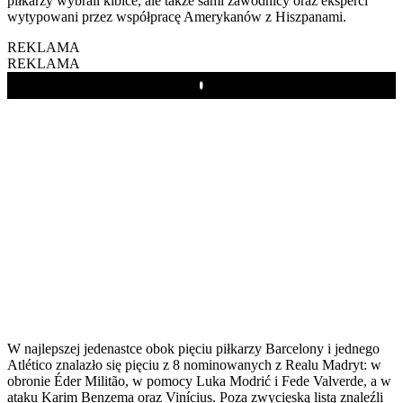
piłkarzy wybrali kibice, ale także sami zawodnicy oraz eksperci
wytypowani przez współpracę Amerykanów z Hiszpanami.
REKLAMA
REKLAMA
Play
W najlepszej jedenastce obok pięciu piłkarzy Barcelony i jednego
Atlético znalazło się pięciu z 8 nominowanych z Realu Madryt: w
obronie Éder Militão, w pomocy Luka Modrić i Fede Valverde, a w
ataku Karim Benzema oraz Vinícius. Poza zwycięską listą znaleźli