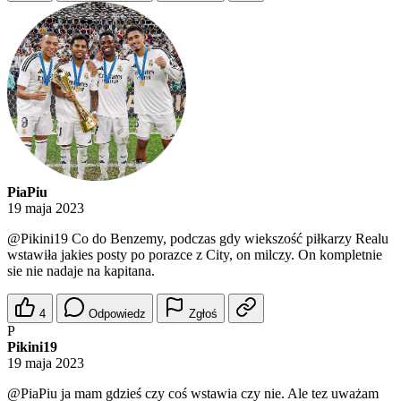
PiaPiu
19 maja 2023
@Pikini19
Co do Benzemy, podczas gdy wiekszość piłkarzy Realu
wstawiła jakies posty po porazce z City, on milczy. On kompletnie
sie nie nadaje na kapitana.
4
Odpowiedz
Zgłoś
P
Pikini19
19 maja 2023
@PiaPiu
ja mam gdzieś czy coś wstawia czy nie. Ale tez uważam