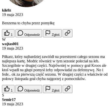
kik0z
19 maja 2023
Benzema to chyba przez pomyłkę
1
Odpowiedz
Zgłoś
W
wojtas001
19 maja 2023
Piłkarz, który najbardziej zawiódł na przestrzeni całego sezonu ma
najlepsza kartę. Modric również w tym sezonie poleciał na łeb.
Szczególnie w drugiej części. Najrówniej w pomocy grał Kroos ale
ktoś wpadł na głupi pomysł żeby odpowiadal za defensywę. No i
fede.. ok za pierwszą część sezonu. W drugiej części a właściwie od
połowy listopada grał chyba najgorzej z pomocników.
1
Odpowiedz
Zgłoś
S
Semir17
19 maja 2023