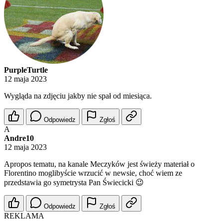
PurpleTurtle
12 maja 2023
Wygląda na zdjęciu jakby nie spał od miesiąca.
Odpowiedz
Zgłoś
A
Andre10
12 maja 2023
Apropos tematu, na kanale Meczyków jest świeży materiał o
Florentino moglibyście wrzucić w newsie, choć wiem ze
przedstawia go symetrysta Pan Świecicki 😉
Odpowiedz
Zgłoś
REKLAMA