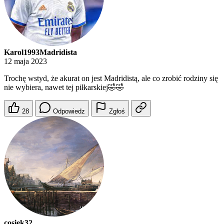
Karol1993Madridista
12 maja 2023
Trochę wstyd, że akurat on jest Madridistą, ale co zrobić rodziny się
nie wybiera, nawet tej piłkarskiej🤣🤣
28
Odpowiedz
Zgłoś
cosiek32