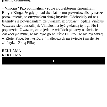
jestem
florentinistą
.
– Vinícius? Przypominaliśmy sobie z dyrektorem generalnym
Burger Kinga, że gdy ponad dwa lata temu prezentowaliśmy nasze
porozumienie, to otrzymałem drużą krytykę. Odchodziły od nas
legendy i ja powiedziałem, że uważam, iż
crackiem
będzie Vinícius.
Wszyscy się oburzali: jak Vinícius ma być gwiazdą tej ligi. No i
popatrzcie! Uważam, że to jeden z wielkich piłkarzy na świecie.
Zaskoczyło mnie, że nie było go na liście FIFPro i że nie był wyżej
w Złotej Piłce. Jest wśród 3-4 najlepszych na świecie i myślę, że
zdobędzie Złotą Piłkę.
REKLAMA
REKLAMA
Play