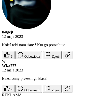
kolgejt
12 maja 2023
Koleś robi nam siarę ! Kto go potrzebuje
3
Odpowiedz
Zgłoś
W
Wizz777
12 maja 2023
Bezstronny prezes ligi, klasa!
4
Odpowiedz
Zgłoś
REKLAMA