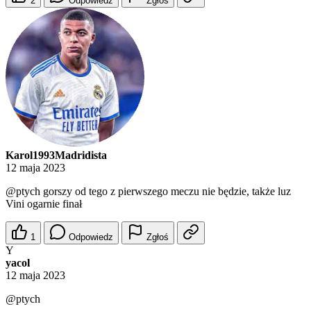
2
Odpowiedz
Zgłoś
Karol1993Madridista
12 maja 2023
@ptych
gorszy od tego z pierwszego meczu nie będzie, także luz
Vini ogarnie finał
1
Odpowiedz
Zgłoś
Y
yacol
12 maja 2023
@ptych