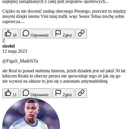
najlepiej zarządzanych z całej puli zespołów sportowych...
Ciężko tu nie docenić zasług obecnego Presiego, przecież to między
innymi dzięki niemu Vini tutaj trafił, więc Senor Tebas trochę sobie
zaprzecza....
16
Odpowiedz
Zgłoś
Z
zizolul
12 maja 2023
@FiguS_MadriSTa
ale Real to ponad stuletnia historia, jeżeli dziadek jest od jakiś 50 lat
kibicem Realu to obecny prezes nie spowoduje tego że jak się go
nie wynosi na ołtarze to jest się z automatu antymadridistą
11
Odpowiedz
Zgłoś