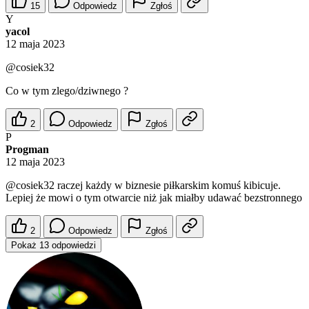
15
Odpowiedz
Zgłoś
Y
yacol
12 maja 2023
@cosiek32
Co w tym zlego/dziwnego ?
2
Odpowiedz
Zgłoś
P
Progman
12 maja 2023
@cosiek32
raczej każdy w biznesie piłkarskim komuś kibicuje.
Lepiej że mowi o tym otwarcie niż jak miałby udawać bezstronnego
2
Odpowiedz
Zgłoś
Pokaż 13 odpowiedzi