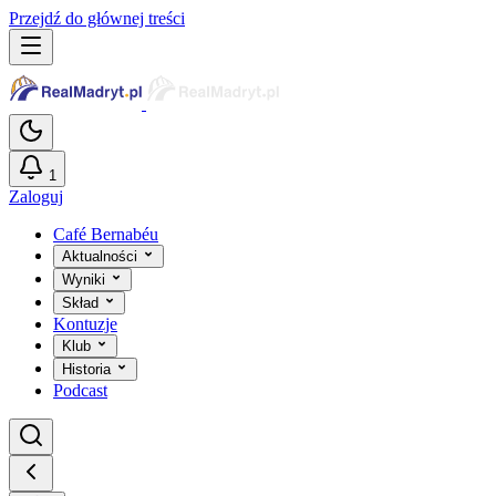
Przejdź do głównej treści
1
Zaloguj
Café Bernabéu
Aktualności
Wyniki
Skład
Kontuzje
Klub
Historia
Podcast