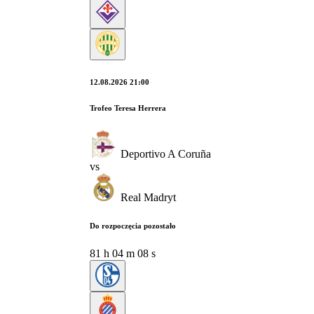
12.08.2026 21:00
Trofeo Teresa Herrera
Deportivo A Coruña
vs
Real Madryt
Do rozpoczęcia pozostało
81
h
04
m
07
s