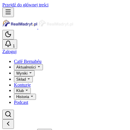
Przejdź do głównej treści
1
Zaloguj
Café Bernabéu
Aktualności
Wyniki
Skład
Kontuzje
Klub
Historia
Podcast