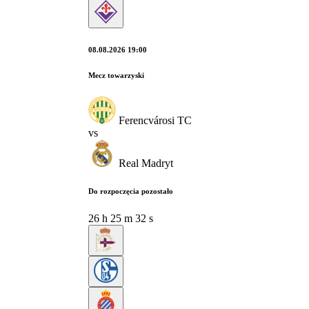
08.08.2026 19:00
Mecz towarzyski
Ferencvárosi TC
vs
Real Madryt
Do rozpoczęcia pozostało
26
h
25
m
31
s