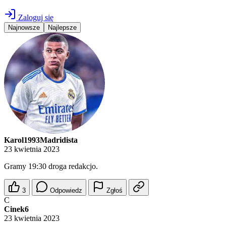
Zaloguj się
Najnowsze
Najlepsze
Karol1993Madridista
23 kwietnia 2023
Gramy 19:30 droga redakcjo.
3
Odpowiedz
Zgłoś
C
Cinek6
23 kwietnia 2023