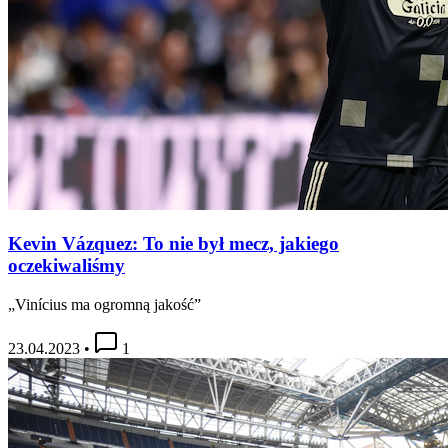
Kevin Vázquez: To nie był mecz, jakiego
oczekiwaliśmy
„Vinícius ma ogromną jakość”
23.04.2023
•
1