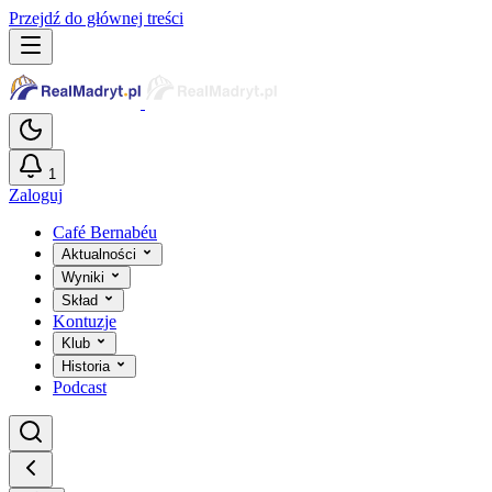
Przejdź do głównej treści
1
Zaloguj
Café Bernabéu
Aktualności
Wyniki
Skład
Kontuzje
Klub
Historia
Podcast