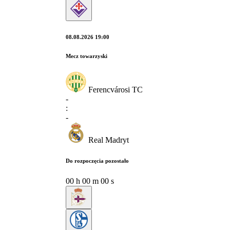
08.08.2026 19:00
Mecz towarzyski
Ferencvárosi TC
-
:
-
Real Madryt
Do rozpoczęcia pozostało
00
h
00
m
00
s