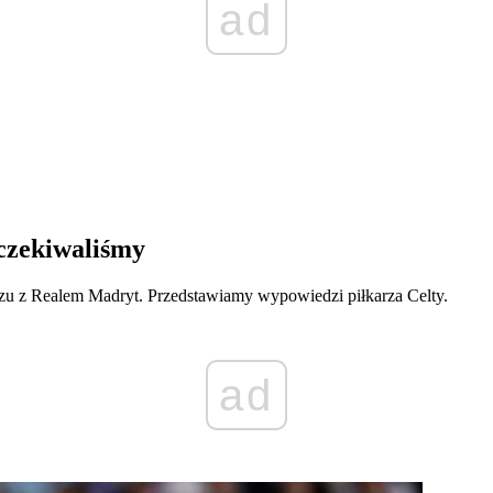
ad
oczekiwaliśmy
u z Realem Madryt. Przedstawiamy wypowiedzi piłkarza Celty.
ad