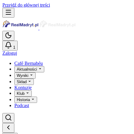
Przejdź do głównej treści
1
Zaloguj
Café Bernabéu
Aktualności
Wyniki
Skład
Kontuzje
Klub
Historia
Podcast