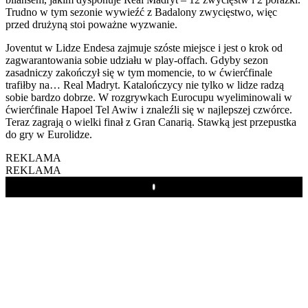
Trudno w tym sezonie wywieźć z Badalony zwycięstwo, więc
przed drużyną stoi poważne wyzwanie.
Joventut w Lidze Endesa zajmuje szóste miejsce i jest o krok od
zagwarantowania sobie udziału w play-offach. Gdyby sezon
zasadniczy zakończył się w tym momencie, to w ćwierćfinale
trafiłby na… Real Madryt. Katalończycy nie tylko w lidze radzą
sobie bardzo dobrze. W rozgrywkach Eurocupu wyeliminowali w
ćwierćfinale Hapoel Tel Awiw i znaleźli się w najlepszej czwórce.
Teraz zagrają o wielki finał z Gran Canarią. Stawką jest przepustka
do gry w Eurolidze.
REKLAMA
REKLAMA
Play