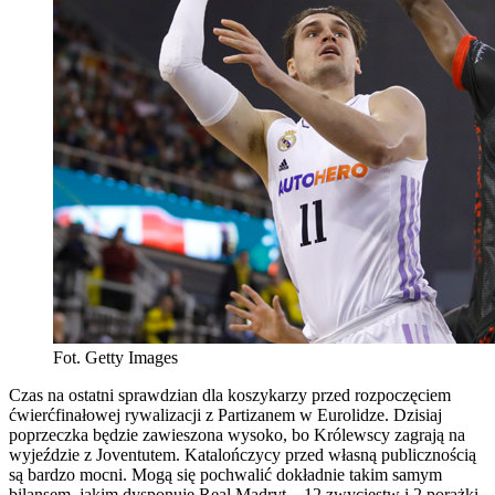
Fot. Getty Images
Czas na ostatni sprawdzian dla koszykarzy przed rozpoczęciem
ćwierćfinałowej rywalizacji z Partizanem w Eurolidze. Dzisiaj
poprzeczka będzie zawieszona wysoko, bo Królewscy zagrają na
wyjeździe z Joventutem. Katalończycy przed własną publicznością
są bardzo mocni. Mogą się pochwalić dokładnie takim samym
bilansem, jakim dysponuje Real Madryt – 12 zwycięstw i 2 porażki.