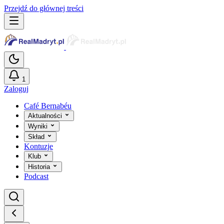
Przejdź do głównej treści
1
Zaloguj
Café Bernabéu
Aktualności
Wyniki
Skład
Kontuzje
Klub
Historia
Podcast