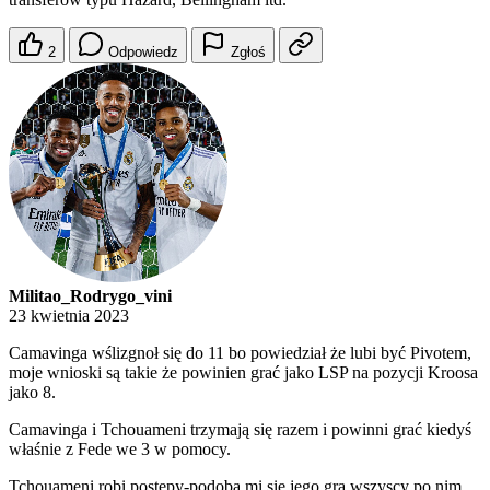
2
Odpowiedz
Zgłoś
Militao_Rodrygo_vini
23 kwietnia 2023
Camavinga wślizgnoł się do 11 bo powiedział że lubi być Pivotem,
moje wnioski są takie że powinien grać jako LSP na pozycji Kroosa
jako 8.
Camavinga i Tchouameni trzymają się razem i powinni grać kiedyś
właśnie z Fede we 3 w pomocy.
Tchouameni robi postępy-podoba mi się jego gra wszyscy po nim