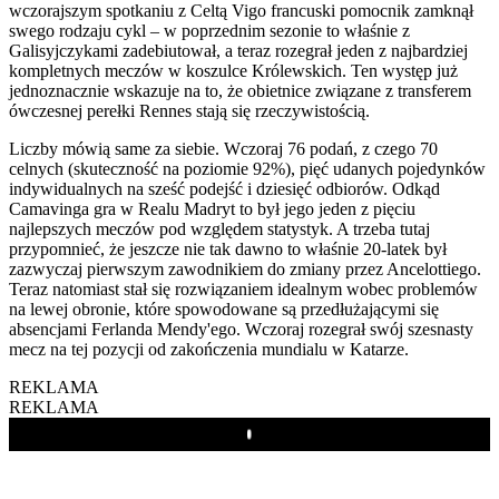
wczorajszym spotkaniu z Celtą Vigo francuski pomocnik zamknął
swego rodzaju cykl – w poprzednim sezonie to właśnie z
Galisyjczykami zadebiutował, a teraz rozegrał jeden z najbardziej
kompletnych meczów w koszulce Królewskich. Ten występ już
jednoznacznie wskazuje na to, że obietnice związane z transferem
ówczesnej perełki Rennes stają się rzeczywistością.
Liczby mówią same za siebie. Wczoraj 76 podań, z czego 70
celnych (skuteczność na poziomie 92%), pięć udanych pojedynków
indywidualnych na sześć podejść i dziesięć odbiorów. Odkąd
Camavinga gra w Realu Madryt to był jego jeden z pięciu
najlepszych meczów pod względem statystyk. A trzeba tutaj
przypomnieć, że jeszcze nie tak dawno to właśnie 20-latek był
zazwyczaj pierwszym zawodnikiem do zmiany przez Ancelottiego.
Teraz natomiast stał się rozwiązaniem idealnym wobec problemów
na lewej obronie, które spowodowane są przedłużającymi się
absencjami Ferlanda Mendy'ego. Wczoraj rozegrał swój szesnasty
mecz na tej pozycji od zakończenia mundialu w Katarze.
REKLAMA
REKLAMA
Play