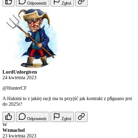
Odpowiedz
Zgłoś
LordUnforgiven
24 kwietnia 2023
@HunterCF
A Hakimi to z jakiej racji ma tu przyjść jak kontrakt z p$guano jest
do 2025r?
Odpowiedz
Zgłoś
W
Wzmachol
23 kwietnia 2023