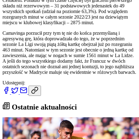
Celtikiem. Ponadto w tym czasie częściej był graczem pierwszego
składu niż rezerwowym – 31 podstawowych jedenastek do 49
wszystkich spotkań (udział na poziomie 63,3%). Pod względem
rozegranych minut w całym sezonie 2022/23 jest na dziewiątym
miejscu w klubowej klasyfikacji – 2875 minut.
Camavinga porzucił przy tym tę nie do końca przemyślaną i
agresywną grę, która doprowadzała do tego, że w poprzednim
sezonie La Ligi swoją piątą żółtą kartkę obejrzał już po rozegraniu
463 minut. Natomiast w tym sezonie jest obecnie o jedną kartkę od
zawieszenia, ale mając w nogach w sumie 1561 minut w La Lidze.
A jeśli do tego wszystkiego dodamy fakt, że Francuz w dwóch
ostatnich sezonach nie doznał ani jednej kontuzji, to jego najbliższa
przyszłość w Madrycie maluje się ewidentnie w różowych barwach.
Udostępnij:
Ostatnie aktualności