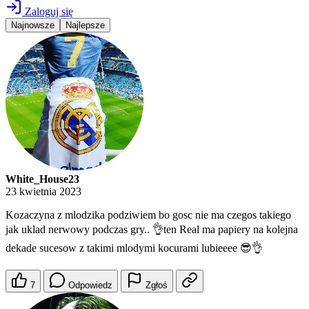
Zaloguj się
Najnowsze
Najlepsze
White_House23
23 kwietnia 2023
Kozaczyna z mlodzika podziwiem bo gosc nie ma czegos takiego
jak uklad nerwowy podczas gry.. 👌ten Real ma papiery na kolejna
dekade sucesow z takimi mlodymi kocurami lubieeee 😎👌
7
Odpowiedz
Zgłoś