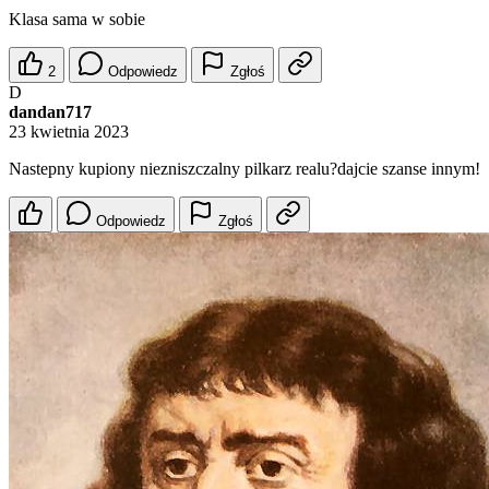
Klasa sama w sobie
2
Odpowiedz
Zgłoś
D
dandan717
23 kwietnia 2023
Nastepny kupiony niezniszczalny pilkarz realu?dajcie szanse innym!
Odpowiedz
Zgłoś