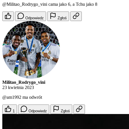
@Militao_Rodrygo_vini
cama jako 6, a Tchu jako 8
Odpowiedz
Zgłoś
Militao_Rodrygo_vini
23 kwietnia 2023
@am1992
ma odwrót
1
Odpowiedz
Zgłoś