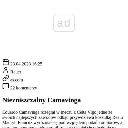
ad
23.04.2023 16:25
Rauer
as.com
22 komentarzy
Niezniszczalny Camavinga
Eduardo Camavinga rozegrał w meczu z Celtą Vigo jedne ze
swoich najlepszych zawodów odkąd przywdziewa koszulkę Realu
Madryt. Francuz wyróżniał się pod względem podań i odbiorów, a
przy tym ponownie udowodnił, ze coraz lepiej się odnajduje na