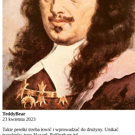
TeddyBear
23 kwietnia 2023
Takie perełki trzeba łowić i wprowadzać do drużyny. Unikać
transferów typu Hazard, Bellingham itd.