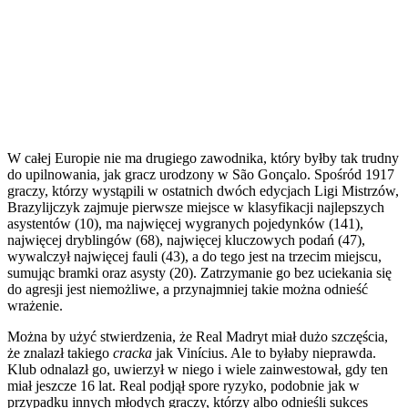
W całej Europie nie ma drugiego zawodnika, który byłby tak trudny
do upilnowania, jak gracz urodzony w São Gonçalo. Spośród 1917
graczy, którzy wystąpili w ostatnich dwóch edycjach Ligi Mistrzów,
Brazylijczyk zajmuje pierwsze miejsce w klasyfikacji najlepszych
asystentów (10), ma najwięcej wygranych pojedynków (141),
najwięcej dryblingów (68), najwięcej kluczowych podań (47),
wywalczył najwięcej fauli (43), a do tego jest na trzecim miejscu,
sumując bramki oraz asysty (20). Zatrzymanie go bez uciekania się
do agresji jest niemożliwe, a przynajmniej takie można odnieść
wrażenie.
Można by użyć stwierdzenia, że Real Madryt miał dużo szczęścia,
że znalazł takiego
cracka
jak Vinícius. Ale to byłaby nieprawda.
Klub odnalazł go, uwierzył w niego i wiele zainwestował, gdy ten
miał jeszcze 16 lat. Real podjął spore ryzyko, podobnie jak w
przypadku innych młodych graczy, którzy albo odnieśli sukces