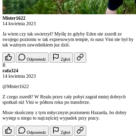
Mister1622
14 kwietnia 2023
Ja wiem czy tak uwierzył? Myślę że gdyby Eden nie zszedł ze
swojego poziomu w tak expresowym tempie, to nasz Vini nie był by
tak ważnym zawodnikiem juz dziś.
Odpowiedz
Zgłoś
R
rafa324
14 kwietnia 2023
@Mister1622
Z czego zszedł? W Realu przez cały pobyt zagrał mniej dobrych
spotkań niż Vini w półtora roku po transferze.
Moze skończmy z tym mitycznym poziomem Hazarda, bo dobry
występ u niego to najczęściej wypadek przy pracy.
Odpowiedz
Zgłoś