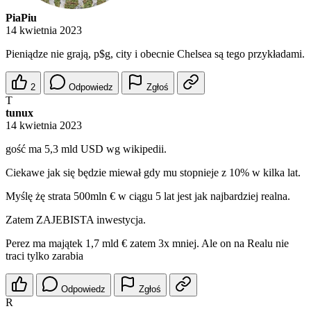
PiaPiu
14 kwietnia 2023
Pieniądze nie grają, p$g, city i obecnie Chelsea są tego przykładami.
2
Odpowiedz
Zgłoś
T
tunux
14 kwietnia 2023
gość ma 5,3 mld USD wg wikipedii.
Ciekawe jak się będzie miewał gdy mu stopnieje z 10% w kilka lat.
Myślę żę strata 500mln € w ciągu 5 lat jest jak najbardziej realna.
Zatem ZAJEBISTA inwestycja.
Perez ma majątek 1,7 mld € zatem 3x mniej. Ale on na Realu nie
traci tylko zarabia
Odpowiedz
Zgłoś
R