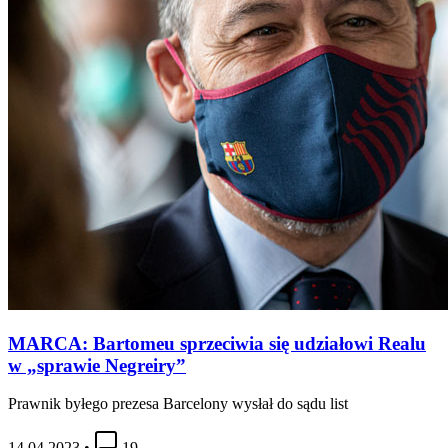
MARCA: Bartomeu sprzeciwia się udziałowi Realu
w „sprawie Negreiry”
Prawnik byłego prezesa Barcelony wysłał do sądu list
14.04.2023
•
19