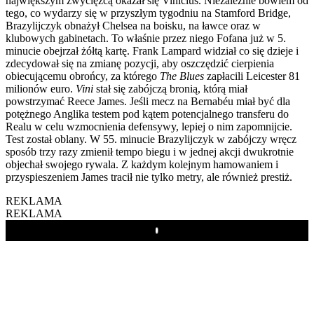
największym zwycięzcą okazał się Vinícius. Niezależnie bowiem od
tego, co wydarzy się w przyszłym tygodniu na Stamford Bridge,
Brazylijczyk obnażył Chelsea na boisku, na ławce oraz w
klubowych gabinetach. To właśnie przez niego Fofana już w 5.
minucie obejrzał żółtą kartę. Frank Lampard widział co się dzieje i
zdecydował się na zmianę pozycji, aby oszczędzić cierpienia
obiecującemu obrońcy, za którego
The Blues
zapłacili Leicester 81
milionów euro.
Vini
stał się zabójczą bronią, którą miał
powstrzymać Reece James. Jeśli mecz na Bernabéu miał być dla
potężnego Anglika testem pod kątem potencjalnego transferu do
Realu w celu wzmocnienia defensywy, lepiej o nim zapomnijcie.
Test został oblany. W 55. minucie Brazylijczyk w zabójczy wręcz
sposób trzy razy zmienił tempo biegu i w jednej akcji dwukrotnie
objechał swojego rywala. Z każdym kolejnym hamowaniem i
przyspieszeniem James tracił nie tylko metry, ale również prestiż.
REKLAMA
REKLAMA
Play