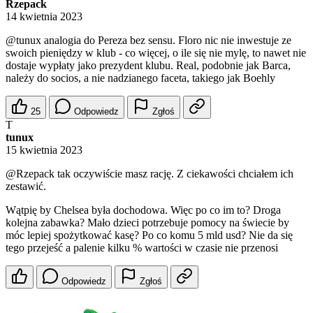
Rzepack
14 kwietnia 2023
@tunux
analogia do Pereza bez sensu. Floro nic nie inwestuje ze
swoich pieniędzy w klub - co więcej, o ile się nie mylę, to nawet nie
dostaje wypłaty jako prezydent klubu. Real, podobnie jak Barca,
należy do socios, a nie nadzianego faceta, takiego jak Boehly
25
Odpowiedz
Zgłoś
T
tunux
15 kwietnia 2023
@Rzepack
tak oczywiście masz rację. Z ciekawości chciałem ich
zestawić.
Wątpię by Chelsea była dochodowa. Więc po co im to? Droga
kolejna zabawka? Mało dzieci potrzebuje pomocy na świecie by
móc lepiej spożytkować kasę? Po co komu 5 mld usd? Nie da się
tego przejeść a palenie kilku % wartości w czasie nie przenosi
Odpowiedz
Zgłoś