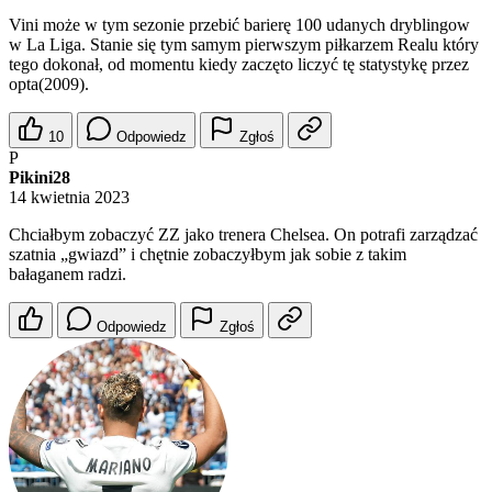
Vini może w tym sezonie przebić barierę 100 udanych dryblingow
w La Liga. Stanie się tym samym pierwszym piłkarzem Realu który
tego dokonał, od momentu kiedy zaczęto liczyć tę statystykę przez
opta(2009).
10
Odpowiedz
Zgłoś
P
Pikini28
14 kwietnia 2023
Chciałbym zobaczyć ZZ jako trenera Chelsea. On potrafi zarządzać
szatnia „gwiazd” i chętnie zobaczyłbym jak sobie z takim
bałaganem radzi.
Odpowiedz
Zgłoś