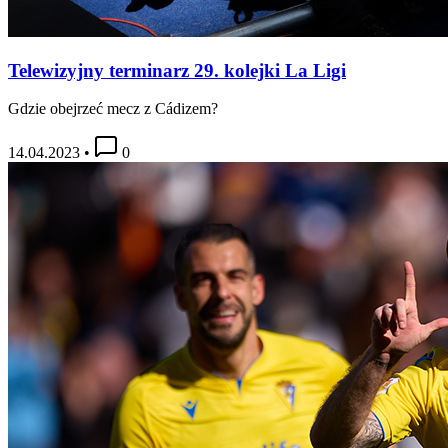
Telewizyjny terminarz 29. kolejki La Ligi
Gdzie obejrzeć mecz z Cádizem?
14.04.2023
•
0