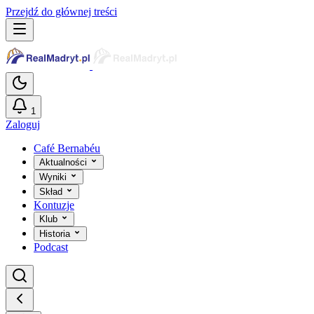
Przejdź do głównej treści
1
Zaloguj
Café Bernabéu
Aktualności
Wyniki
Skład
Kontuzje
Klub
Historia
Podcast