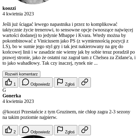
koozzi
4 kwietnia 2023
Jeśli już ściągać lewego napastnika i przez to komplikować
taktycznie życie trenerowi, to sensowne opcje (wnoszące najwięcej
wartości dodanej) to jedynie Mbappe i Kvara. Wtedy można by
pokombinować z Viniciusem jako PS (z wymiennością pozycji z
LS), bo w sumie jego styl gry i tak jest nakierowany na grę do
końcowej linii i w zasadzie nie wiemy jak by sobie teraz poradził po
prawej stronie, jako że ostatni raz zagrał tam z Chelsea za Zidane'a, i
to jako wahadłowy. Tak czy inaczej, rynek nie ...
Rozwiń komentarz
1
Odpowiedz
Zgłoś
G
Gonerka
4 kwietnia 2023
@koozzi
Przestańcie z tym Gruzinem, nie chłop zagra 2-3 sezony
na takim poziomie najpierw.
2
Odpowiedz
Zgłoś