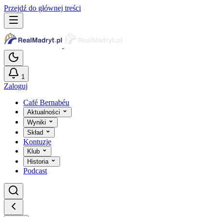
Przejdź do głównej treści
1
Zaloguj
Café Bernabéu
Aktualności
Wyniki
Skład
Kontuzje
Klub
Historia
Podcast