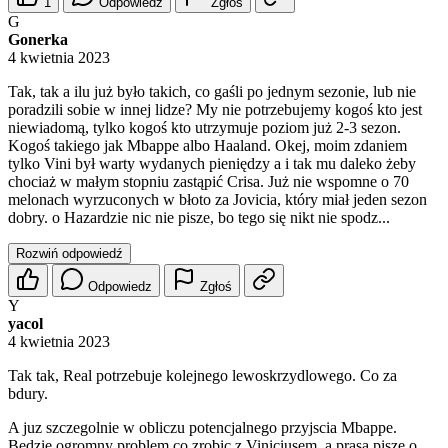
1
Odpowiedz
Zgłoś
G
Gonerka
4 kwietnia 2023
Tak, tak a ilu już było takich, co gaśli po jednym sezonie, lub nie
poradzili sobie w innej lidze? My nie potrzebujemy kogoś kto jest
niewiadomą, tylko kogoś kto utrzymuje poziom już 2-3 sezon.
Kogoś takiego jak Mbappe albo Haaland. Okej, moim zdaniem
tylko Vini był warty wydanych pieniędzy a i tak mu daleko żeby
chociaż w małym stopniu zastąpić Crisa. Już nie wspomne o 70
melonach wyrzuconych w błoto za Jovicia, który miał jeden sezon
dobry. o Hazardzie nic nie pisze, bo tego się nikt nie spodz...
Rozwiń odpowiedź
Odpowiedz
Zgłoś
Y
yacol
4 kwietnia 2023
Tak tak, Real potrzebuje kolejnego lewoskrzydlowego. Co za
bdury.
A juz szczegolnie w obliczu potencjalnego przyjscia Mbappe.
Bedzie ogromny problem co zrobic z Viniciusem, a prasa pisze o