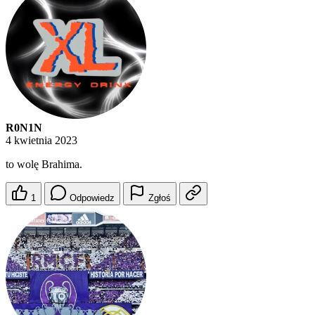
R0N1N
4 kwietnia 2023
to wolę Brahima.
1
Odpowiedz
Zgłoś