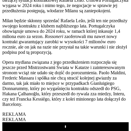
bieżącej sytuacji kontraktowej Rafaela Leão. Umowa Portugalczyka
wygasa w 2024 roku i mimo tego, że negocjacje w sprawie jej
przedłużenia postępują, włodarze Milanu są zaniepokojeni.
Milan będzie skłonny sprzedać Rafaela Leão, jeśli ten nie przedłuży
swojego kontraktu z klubem najbliższego lata. Portugalczyka
obowiązuje umowa do 2024 roku, w ramach której inkasuje 1,4
miliona euro za sezon.
Rossoneri
zaoferowali mu nawet nowy
kontrakt gwarantujący zarobki w wysokości 7 milionów euro
rocznie, ale on jak na razie nie przystał na takie warunki i nie złożył
podpisu pod tą propozycją.
Opera mydlana związana z jego przedłużeniem rozpoczęła się
jeszcze przed Mistrzostwami Świata w Katarze i zainteresowanym
stronom wciąż nie udało się dojść do porozumienia. Paolo Maldini,
Frederic Massara i spółka nie chcą stracić kolejnej gwiazdy za
darmo, tak jak miało to miejsce w przypadkach Gianluigiego
Donnarummy, który po wygaśnięciu kontraktu odszedł do PSG,
Hakana Çalhanoğlu, który przeszedł do rywala zza miedzy, Interu,
czy też Francka Kessiégo, który z kolei minionego lata dołączył do
Barcelony.
REKLAMA
REKLAMA
Play