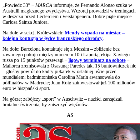
„Powiedz 33” –
MARCA
informuje, że Fernando Alonso szuka w
Australii magicznego zwycięstwa. Wczoraj prowadził w treningach
w deszczu przed Leclerciem i Verstappenem. Dobre piąte miejsce
Carlosa Sainza Juniora.
Na dole w sekcji Królewskich:
Mendy wypada na miesiąc –
kolejna kontuzja w łydce francuskiego obrońcy
.
Na dole: Barcelona kontaktuje się z Messim – zbliżenie bez
zawartego pokoju między numerem 10 i Laportą; ekipa Xaviego
rusza po 15 punktów przewagi –
ligowy terminarz na sobotę
–
Mallorca zremisowała z Osasuną; Paredes tak, 15 buntowniczek nie
– głośny powrót do kadry piłkarek w ostatniej liście przed
mundialem; badmintonistka Carolina Marín awansowała do
półfinałów w Madrycie; Juan Roig zainwestował już 100 milionów
euro w hiszpański sport.
Na górze: zabójczy „sport” w Auschwitz – naziści zarządzali
brutalne ćwiczenia, by zniszczyć więźniów.
AS