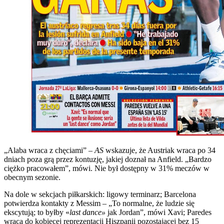
„Alaba wraca z chęciami” –
AS
wskazuje, że Austriak wraca po 34
dniach poza grą przez kontuzję, jakiej doznał na Anfield. „Bardzo
ciężko pracowałem”, mówi. Nie był dostępny w 31% meczów w
obecnym sezonie.
Na dole w sekcjach piłkarskich: ligowy terminarz; Barcelona
potwierdza kontakty z Messim – „To normalne, że ludzie się
ekscytują; to byłby «
last dance»
jak Jordan”, mówi Xavi; Paredes
wraca do kobiecej reprezentacji Hiszpanii pozostającej bez 15