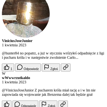
ViniciusJoseJunior
1 kwietnia 2023
@hunter84
no popatrz, a już w styczniu wróżyłeś odpadnięcie z ligi
i pucharu króla i w następstwie zwolnienie Carlo...
1
Odpowiedz
Zgłoś
W
wWwwrzutkaldo
1 kwietnia 2023
@ViniciusJoseJunior
Z pucharem króla miał rację a i w lm nie
zapowiada się wojowanie jak Benzema dalej tak będzie grał
Odpowiedz
Zgłoś