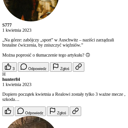
S777
1 kwietnia 2023
„Na górze: zabójczy „sport” w Auschwitz – naziści zarządzali
brutalne ćwiczenia, by zniszczyć więźniów.”
Można poprosić o tłumaczenie tego artykułu? 🙃
3
Odpowiedz
Zgłoś
H
hunter84
1 kwietnia 2023
Dopiero początek kwietnia a Realowi zostały tylko 3 ważne mecze ,
szkoda…
Odpowiedz
Zgłoś