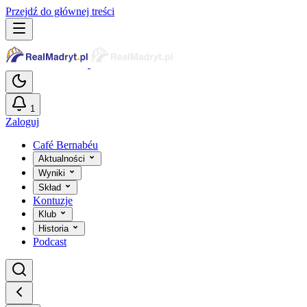
Przejdź do głównej treści
1
Zaloguj
Café Bernabéu
Aktualności
Wyniki
Skład
Kontuzje
Klub
Historia
Podcast