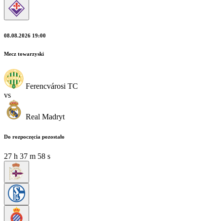
08.08.2026 19:00
Mecz towarzyski
Ferencvárosi TC
vs
Real Madryt
Do rozpoczęcia pozostało
27
h
37
m
56
s