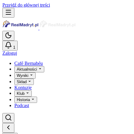
Przejdź do głównej treści
1
Zaloguj
Café Bernabéu
Aktualności
Wyniki
Skład
Kontuzje
Klub
Historia
Podcast