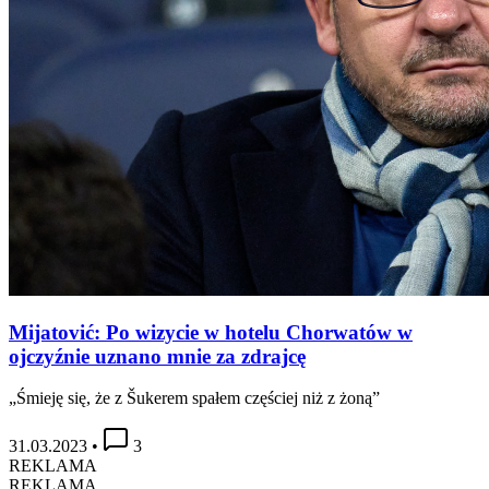
Mijatović: Po wizycie w hotelu Chorwatów w
ojczyźnie uznano mnie za zdrajcę
„Śmieję się, że z Šukerem spałem częściej niż z żoną”
31.03.2023
•
3
REKLAMA
REKLAMA