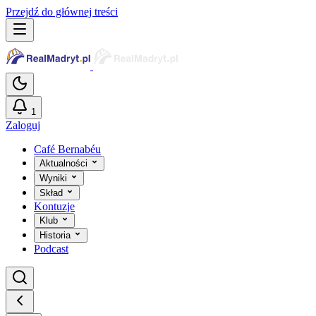
Przejdź do głównej treści
1
Zaloguj
Café Bernabéu
Aktualności
Wyniki
Skład
Kontuzje
Klub
Historia
Podcast