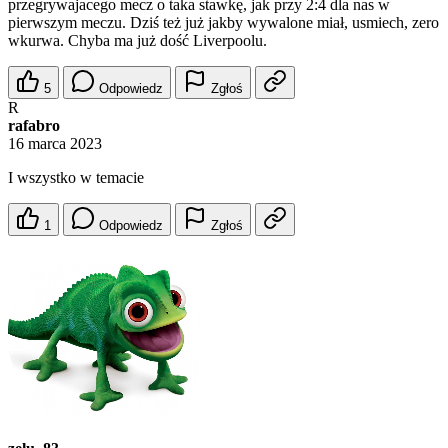
przegrywajacego mecz o taka stawkę, jak przy 2:4 dla nas w
pierwszym meczu. Dziś też już jakby wywalone miał, usmiech, zero
wkurwa. Chyba ma już dość Liverpoolu.
5
Odpowiedz
Zgłoś
R
rafabro
16 marca 2023
I wszystko w temacie
1
Odpowiedz
Zgłoś