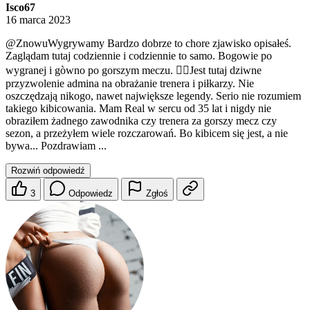
Isco67
16 marca 2023
@ZnowuWygrywamy
Bardzo dobrze to chore zjawisko opisałeś.
Zaglądam tutaj codziennie i codziennie to samo. Bogowie po
wygranej i gòwno po gorszym meczu. 🤦‍♂️Jest tutaj dziwne
przyzwolenie admina na obrażanie trenera i piłkarzy. Nie
oszczędzają nikogo, nawet największe legendy. Serio nie rozumiem
takiego kibicowania. Mam Real w sercu od 35 lat i nigdy nie
obraziłem żadnego zawodnika czy trenera za gorszy mecz czy
sezon, a przeżyłem wiele rozczarowań. Bo kibicem się jest, a nie
bywa... Pozdrawiam ...
Rozwiń odpowiedź
3
Odpowiedz
Zgłoś