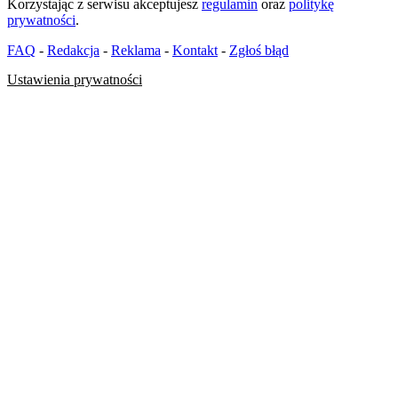
Korzystając z serwisu akceptujesz
regulamin
oraz
politykę
prywatności
.
FAQ
-
Redakcja
-
Reklama
-
Kontakt
-
Zgłoś błąd
Ustawienia prywatności