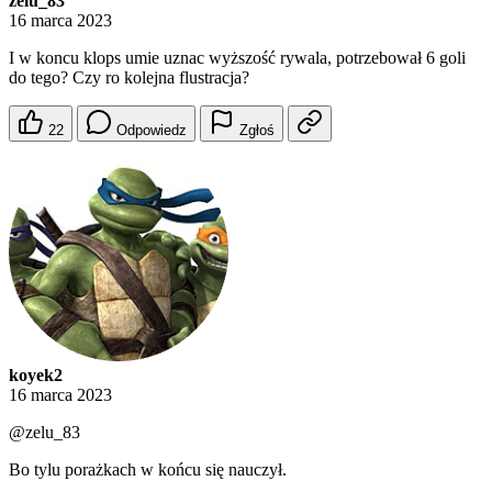
zelu_83
16 marca 2023
I w koncu klops umie uznac wyższość rywala, potrzebował 6 goli
do tego? Czy ro kolejna flustracja?
22
Odpowiedz
Zgłoś
koyek2
16 marca 2023
@zelu_83
Bo tylu porażkach w końcu się nauczył.