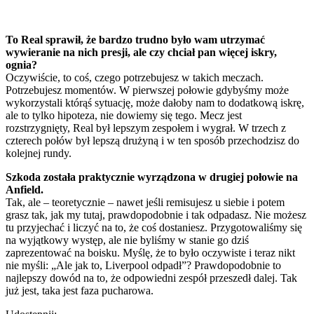
To Real sprawił, że bardzo trudno było wam utrzymać
wywieranie na nich presji, ale czy chciał pan więcej iskry,
ognia?
Oczywiście, to coś, czego potrzebujesz w takich meczach.
Potrzebujesz momentów. W pierwszej połowie gdybyśmy może
wykorzystali którąś sytuację, może dałoby nam to dodatkową iskrę,
ale to tylko hipoteza, nie dowiemy się tego. Mecz jest
rozstrzygnięty, Real był lepszym zespołem i wygrał. W trzech z
czterech połów był lepszą drużyną i w ten sposób przechodzisz do
kolejnej rundy.
Szkoda została praktycznie wyrządzona w drugiej połowie na
Anfield.
Tak, ale – teoretycznie – nawet jeśli remisujesz u siebie i potem
grasz tak, jak my tutaj, prawdopodobnie i tak odpadasz. Nie możesz
tu przyjechać i liczyć na to, że coś dostaniesz. Przygotowaliśmy się
na wyjątkowy występ, ale nie byliśmy w stanie go dziś
zaprezentować na boisku. Myślę, że to było oczywiste i teraz nikt
nie myśli: „Ale jak to, Liverpool odpadł”? Prawdopodobnie to
najlepszy dowód na to, że odpowiedni zespół przeszedł dalej. Tak
już jest, taka jest faza pucharowa.