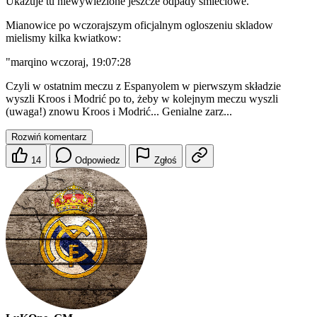
Ukazuje tu niewywiezione jeszcze odpady smieciowe.
Mianowice po wczorajszym oficjalnym ogloszeniu skladow
mielismy kilka kwiatkow:
"marqino wczoraj, 19:07:28
Czyli w ostatnim meczu z Espanyolem w pierwszym składzie
wyszli Kroos i Modrić po to, żeby w kolejnym meczu wyszli
(uwaga!) znowu Kroos i Modrić... Genialne zarz...
Rozwiń komentarz
14
Odpowiedz
Zgłoś