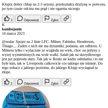
Klopix dobry chłop na 2-3 sezony, przekształca drużynę w potwora,
po tym czasie odcina mu prąd i nie ogarnia niczego
3
Odpowiedz
Zgłoś
K
kambojanin
16 marca 2023
@nodac
Spojrz na 2 linie LFC. Milner, Fabinho, Henderson,
Thiago.... Zaden z nich nie ma dynamiki, podania, ani odbioru. U
Milnera tylko i wylacznie ze wzgledu na wiek, choc on jedyny z
wyzej wymienionych ma wole walki. Salah jak na skrzydlowego
jest juz poprostu stary. Tak jak w Realu sie kadre odmladza i to nie
byle kim, tak w Liverpoolu calkowicie cos takiego nie istnieje. Do
tego zobacz z jakiego poziomu, do jakiego Klopp wyciagnal ta
ekipe.
2
Odpowiedz
Zgłoś