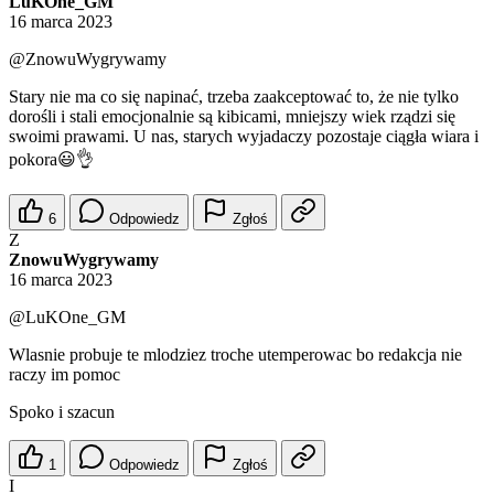
LuKOne_GM
16 marca 2023
@ZnowuWygrywamy
Stary nie ma co się napinać, trzeba zaakceptować to, że nie tylko
dorośli i stali emocjonalnie są kibicami, mniejszy wiek rządzi się
swoimi prawami. U nas, starych wyjadaczy pozostaje ciągła wiara i
pokora😃👌
6
Odpowiedz
Zgłoś
Z
ZnowuWygrywamy
16 marca 2023
@LuKOne_GM
Wlasnie probuje te mlodziez troche utemperowac bo redakcja nie
raczy im pomoc
Spoko i szacun
1
Odpowiedz
Zgłoś
I