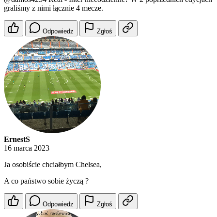
graliśmy z nimi łącznie 4 mecze.
Odpowiedz
Zgłoś
ErnestS
16 marca 2023
Ja osobiście chciałbym Chelsea,
A co państwo sobie życzą ?
Odpowiedz
Zgłoś