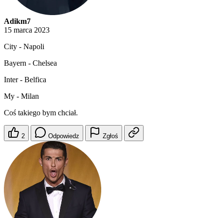
Adikm7
15 marca 2023
City - Napoli
Bayern - Chelsea
Inter - Belfica
My - Milan
Coś takiego bym chciał.
2
Odpowiedz
Zgłoś