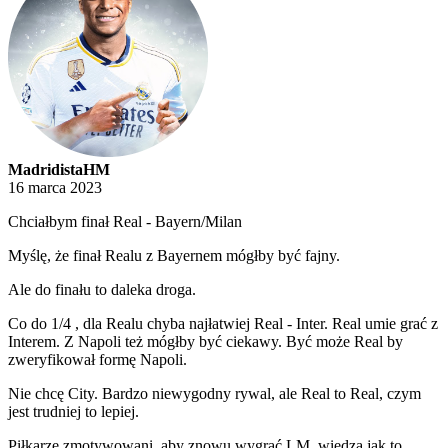
MadridistaHM
16 marca 2023
Chciałbym finał Real - Bayern/Milan
Myślę, że finał Realu z Bayernem mógłby być fajny.
Ale do finału to daleka droga.
Co do 1/4 , dla Realu chyba najłatwiej Real - Inter. Real umie grać z
Interem. Z Napoli też mógłby być ciekawy. Być może Real by
zweryfikował formę Napoli.
Nie chcę City. Bardzo niewygodny rywal, ale Real to Real, czym
jest trudniej to lepiej.
Piłkarze zmotywowani, aby znowu wygrać LM, wiedzą jak to