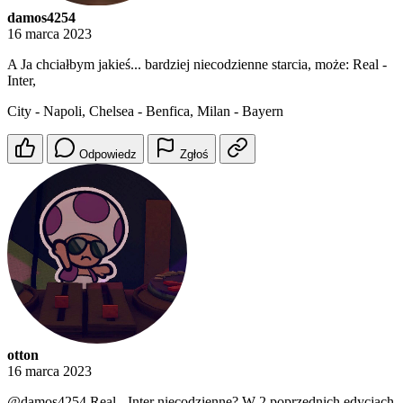
damos4254
16 marca 2023
A Ja chciałbym jakieś... bardziej niecodzienne starcia, może: Real -
Inter,
City - Napoli, Chelsea - Benfica, Milan - Bayern
Odpowiedz
Zgłoś
otton
16 marca 2023
@damos4254
Real - Inter niecodzienne? W 2 poprzednich edycjach