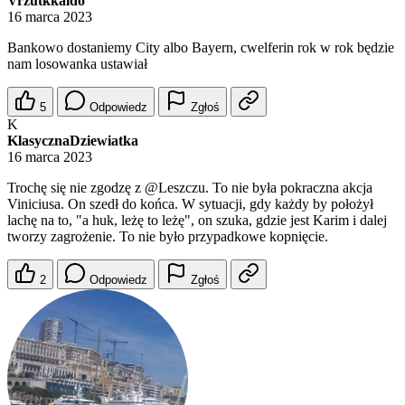
Vrzutkkaldo
16 marca 2023
Bankowo dostaniemy City albo Bayern, cwelferin rok w rok będzie
nam losowanka ustawiał
5
Odpowiedz
Zgłoś
K
KlasycznaDziewiatka
16 marca 2023
Trochę się nie zgodzę z
@Leszczu
. To nie była pokraczna akcja
Viniciusa. On szedł do końca. W sytuacji, gdy każdy by położył
lachę na to, "a huk, leżę to leżę", on szuka, gdzie jest Karim i dalej
tworzy zagrożenie. To nie było przypadkowe kopnięcie.
2
Odpowiedz
Zgłoś