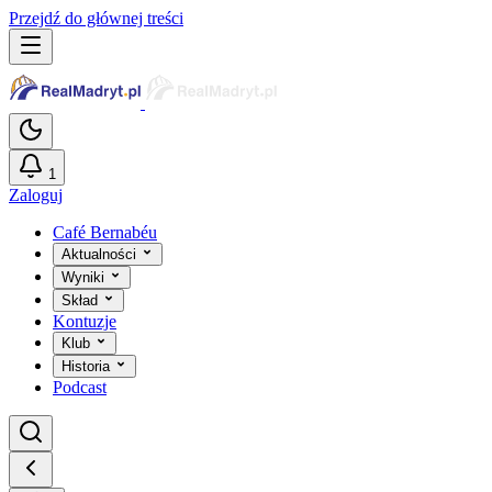
Przejdź do głównej treści
1
Zaloguj
Café Bernabéu
Aktualności
Wyniki
Skład
Kontuzje
Klub
Historia
Podcast