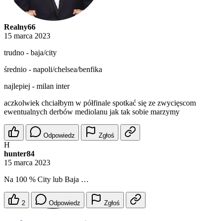
Realny66
15 marca 2023
trudno - baja/city
średnio - napoli/chelsea/benfika
najlepiej - milan inter
aczkolwiek chciałbym w półfinale spotkać się ze zwycięscom
ewentualnych derbów mediolanu jak tak sobie marzymy
Odpowiedz
Zgłoś
H
hunter84
15 marca 2023
Na 100 % City lub Baja …
2
Odpowiedz
Zgłoś