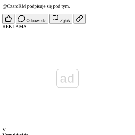
@CzaroRM
podpisuje się pod tym.
Odpowiedz
Zgłoś
REKLAMA
ad
V