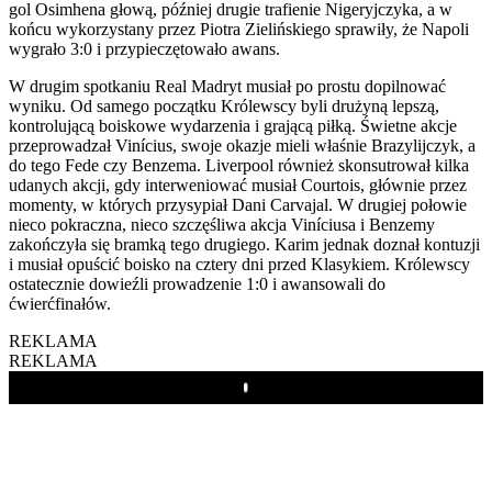
gol Osimhena głową, później drugie trafienie Nigeryjczyka, a w
końcu wykorzystany przez Piotra Zielińskiego sprawiły, że Napoli
wygrało 3:0 i przypieczętowało awans.
W drugim spotkaniu Real Madryt musiał po prostu dopilnować
wyniku. Od samego początku Królewscy byli drużyną lepszą,
kontrolującą boiskowe wydarzenia i grającą piłką. Świetne akcje
przeprowadzał Vinícius, swoje okazje mieli właśnie Brazylijczyk, a
do tego Fede czy Benzema. Liverpool również skonsutrował kilka
udanych akcji, gdy interweniować musiał Courtois, głównie przez
momenty, w których przysypiał Dani Carvajal. W drugiej połowie
nieco pokraczna, nieco szczęśliwa akcja Viníciusa i Benzemy
zakończyła się bramką tego drugiego. Karim jednak doznał kontuzji
i musiał opuścić boisko na cztery dni przed Klasykiem. Królewscy
ostatecznie dowieźli prowadzenie 1:0 i awansowali do
ćwierćfinałów.
REKLAMA
REKLAMA
Play