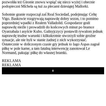
pozwoliła też Gironie znowu wspiąć się nieco wyżej i obecnie
podopieczni Míchela są tuż za plecami dziesiątej Mallorki.
Sobotnie granie rozpoczął zaś Real Sociedad, podejmując Celtę
Vigo. Baskowie rozgrywają naprawdę dobry sezon, i to pomimo
poprzedniej wpadki z Realem Valladolid. Gospodarze grali
naprawdę nieźle i prowadzili do końcowych minut po bramce
Oyarzabala i asyście Kubo. Galisyjczycy postawili rywalom jednak
naprawdę trudne warunki i kilkukrotnie stworzyli sobie groźne
sytuacje, ale nie byli w stanie żadnej z nich wykorzystać.
Ostatecznie w doliczonym czasie gry jednak to Iago Aspas zagrał
piłkę w pole karne, a tam fatalną interwencję zanotował Le
Normand, pakując piłkę do własnej bramki.
REKLAMA
REKLAMA
Play