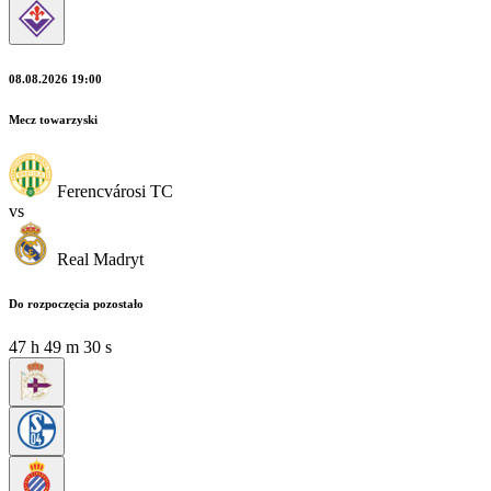
08.08.2026 19:00
Mecz towarzyski
Ferencvárosi TC
vs
Real Madryt
Do rozpoczęcia pozostało
47
h
49
m
28
s