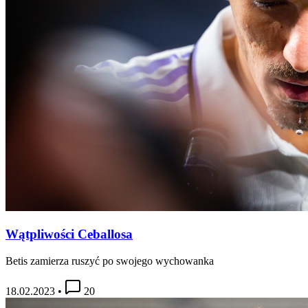
Wątpliwości Ceballosa
Betis zamierza ruszyć po swojego wychowanka
18.02.2023
•
20