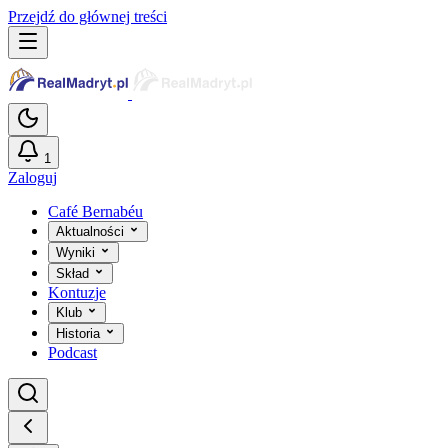
Przejdź do głównej treści
1
Zaloguj
Café Bernabéu
Aktualności
Wyniki
Skład
Kontuzje
Klub
Historia
Podcast