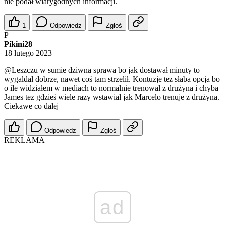
nie podał wiarygodnych informacji.
1
Odpowiedz
Zgłoś
P
Pikini28
18 lutego 2023
@Leszczu
w sumie dziwna sprawa bo jak dostawał minuty to
wygaldal dobrze, nawet coś tam strzelił. Kontuzje tez słaba opcja bo
o ile widziałem w mediach to normalnie trenował z drużyna i chyba
James tez gdzieś wiele razy wstawiał jak Marcelo trenuje z drużyna.
Ciekawe co dalej
Odpowiedz
Zgłoś
REKLAMA
ad