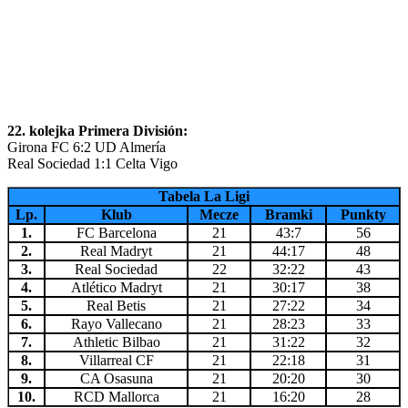
22. kolejka Primera División:
Girona FC 6:2 UD Almería
Real Sociedad 1:1 Celta Vigo
Tabela La Ligi
Lp.
Klub
Mecze
Bramki
Punkty
1.
FC Barcelona
21
43:7
56
2.
Real Madryt
21
44:17
48
3.
Real Sociedad
22
32:22
43
4.
Atlético Madryt
21
30:17
38
5.
Real Betis
21
27:22
34
6.
Rayo Vallecano
21
28:23
33
7.
Athletic Bilbao
21
31:22
32
8.
Villarreal CF
21
22:18
31
9.
CA Osasuna
21
20:20
30
10.
RCD Mallorca
21
16:20
28