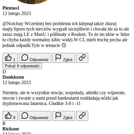
Pientas1
12 lutego 2023
@Noichuy
Wcześniej bez problemu ich klepnął także zluzuj
majty.Sporo tych meczów wygrali szczęśliwie i chwała im za to ale
zaraz mają LE z ManU i półfinały z Realem. To że im idzie w lidze
to chyba każdy normalny kibic widzi.W CL mieli trochę pecha ale
jednak odpadli.Tyle w temacie 🙃
1
Odpowiedz
Zgłoś
Pokaż 6 odpowiedzi
D
Donkiszon
12 lutego 2023
Niestety, ale te wszystkie sewije, sosjedady, atletiki czy wijareale,
mocne i zwarte z nami przed bankrutami rozkładają nóżki jak
dyplomowana latarnica. Gładkie 3-0 i -11
9
Odpowiedz
Zgłoś
R
Rickson