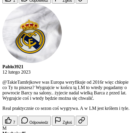
1
Odpowiedz
Zgłoś
Pablo3921
12 lutego 2023
@TakieTamfejkowe
was Europa weryfikuje od 2016r więc chłopie
co Ty tu piszesz? Wygrajcie w końcu tą LM to wtedy pogadamy o
powrocie Barcy na salony.. żyjecie nadal wielką Barca z przed lat.
Wygrajcie coś i wtedy będzie można się chwalić.
Real praktycznie co sezon coś wygrywa. A w LM jest królem i tyle.
7
Odpowiedz
Zgłoś
M