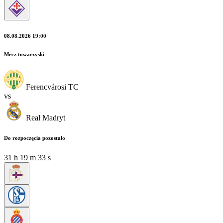
08.08.2026 19:00
Mecz towarzyski
Ferencvárosi TC
vs
Real Madryt
Do rozpoczęcia pozostało
31
h
19
m
31
s