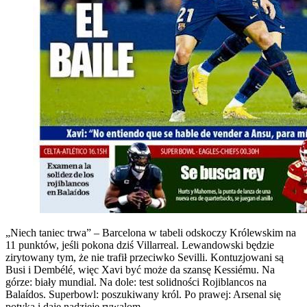
„Niech taniec trwa” – Barcelona w tabeli odskoczy Królewskim na
11 punktów, jeśli pokona dziś Villarreal. Lewandowski będzie
zirytowany tym, że nie trafił przeciwko Sevilli. Kontuzjowani są
Busi i Dembélé, więc Xavi być może da szansę Kessiému. Na
górze: biały mundial. Na dole: test solidności Rojiblancos na
Balaídos. Superbowl: poszukiwany król. Po prawej: Arsenal się
potyka i daje nadzieję rywalom.