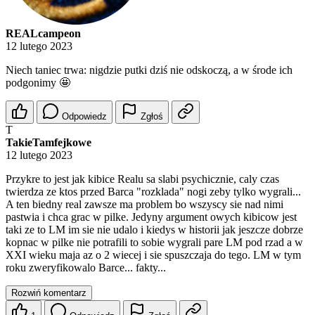
REALcampeon
12 lutego 2023
Niech taniec trwa: nigdzie putki dziś nie odskoczą, a w środe ich
podgonimy 🤩
Odpowiedz
Zgłoś
T
TakieTamfejkowe
12 lutego 2023
Przykre to jest jak kibice Realu sa slabi psychicznie, caly czas
twierdza ze ktos przed Barca "rozklada" nogi zeby tylko wygrali...
A ten biedny real zawsze ma problem bo wszyscy sie nad nimi
pastwia i chca grac w pilke. Jedyny argument owych kibicow jest
taki ze to LM im sie nie udalo i kiedys w historii jak jeszcze dobrze
kopnac w pilke nie potrafili to sobie wygrali pare LM pod rzad a w
XXI wieku maja az o 2 wiecej i sie spuszczaja do tego. LM w tym
roku zweryfikowalo Barce... fakty...
Rozwiń komentarz