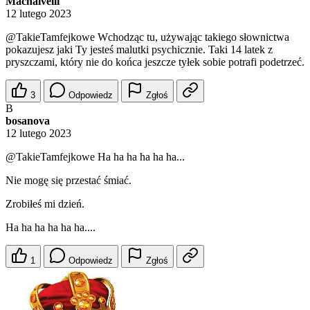
Machaivelli
12 lutego 2023
@TakieTamfejkowe
Wchodząc tu, używając takiego słownictwa
pokazujesz jaki Ty jesteś malutki psychicznie. Taki 14 latek z
pryszczami, który nie do końca jeszcze tyłek sobie potrafi podetrzeć.
3
Odpowiedz
Zgłoś
B
bosanova
12 lutego 2023
@TakieTamfejkowe
Ha ha ha ha ha ha...
Nie mogę się przestać śmiać.
Zrobiłeś mi dzień.
Ha ha ha ha ha ha....
1
Odpowiedz
Zgłoś