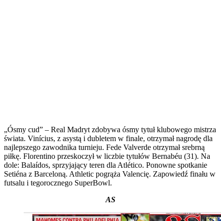
„Ósmy cud” – Real Madryt zdobywa ósmy tytuł klubowego mistrza
świata. Vinícius, z asystą i dubletem w finale, otrzymał nagrodę dla
najlepszego zawodnika turnieju. Fede Valverde otrzymał srebrną
piłkę. Florentino przeskoczył w liczbie tytułów Bernabéu (31). Na
dole: Balaídos, sprzyjający teren dla Atlético. Ponowne spotkanie
Setiéna z Barceloną. Athletic pogrąża Valencię. Zapowiedź finału w
futsalu i tegorocznego SuperBowl.
AS