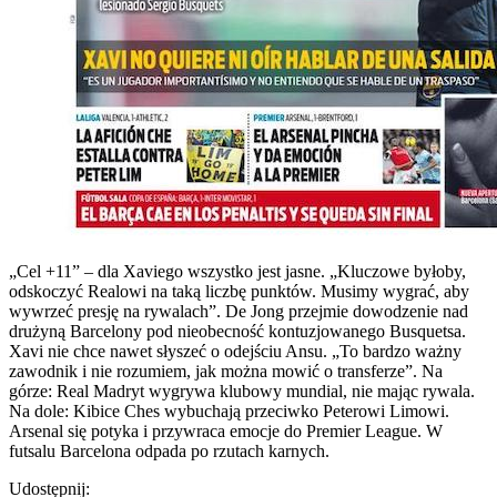
„Cel +11” – dla Xaviego wszystko jest jasne. „Kluczowe byłoby,
odskoczyć Realowi na taką liczbę punktów. Musimy wygrać, aby
wywrzeć presję na rywalach”. De Jong przejmie dowodzenie nad
drużyną Barcelony pod nieobecność kontuzjowanego Busquetsa.
Xavi nie chce nawet słyszeć o odejściu Ansu. „To bardzo ważny
zawodnik i nie rozumiem, jak można mowić o transferze”. Na
górze: Real Madryt wygrywa klubowy mundial, nie mając rywala.
Na dole: Kibice Ches wybuchają przeciwko Peterowi Limowi.
Arsenal się potyka i przywraca emocje do Premier League. W
futsalu Barcelona odpada po rzutach karnych.
Udostępnij: