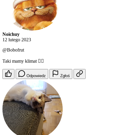
Noichuy
12 lutego 2023
@Bobofrut
Taki mamy klimat 🤷‍♂️
Odpowiedz
Zgłoś