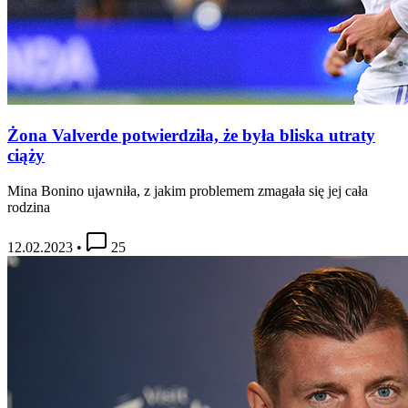
Żona Valverde potwierdziła, że była bliska utraty
ciąży
Mina Bonino ujawniła, z jakim problemem zmagała się jej cała
rodzina
12.02.2023
•
25