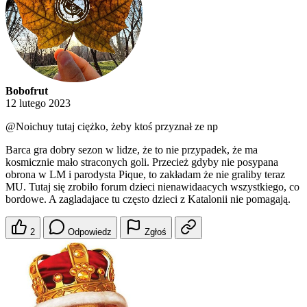
Bobofrut
12 lutego 2023
@Noichuy
tutaj ciężko, żeby ktoś przyznał ze np
Barca gra dobry sezon w lidze, że to nie przypadek, że ma
kosmicznie mało straconych goli. Przecież gdyby nie posypana
obrona w LM i parodysta Pique, to zakładam że nie graliby teraz
MU. Tutaj się zrobiło forum dzieci nienawidaacych wszystkiego, co
bordowe. A zagladajace tu często dzieci z Katalonii nie pomagają.
2
Odpowiedz
Zgłoś