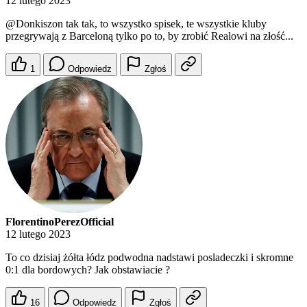
12 lutego 2023
@Donkiszon
tak tak, to wszystko spisek, te wszystkie kluby
przegrywają z Barceloną tylko po to, by zrobić Realowi na złość...
1
Odpowiedz
Zgłoś
FlorentinoPerezOfficial
12 lutego 2023
To co dzisiaj żółta łódz podwodna nadstawi posladeczki i skromne
0:1 dla bordowych? Jak obstawiacie ?
16
Odpowiedz
Zgłoś