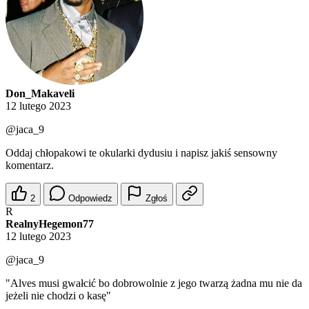
Don_Makaveli
12 lutego 2023
@jaca_9
Oddaj chłopakowi te okularki dydusiu i napisz jakiś sensowny
komentarz.
2
Odpowiedz
Zgłoś
R
RealnyHegemon77
12 lutego 2023
@jaca_9
"Alves musi gwałcić bo dobrowolnie z jego twarzą żadna mu nie da
jeżeli nie chodzi o kasę"