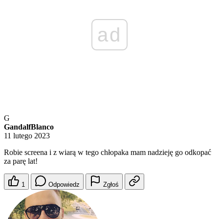
ad
G
GandalfBlanco
11 lutego 2023
Robie screena i z wiarą w tego chłopaka mam nadzieję go odkopać
za parę lat!
1
Odpowiedz
Zgłoś