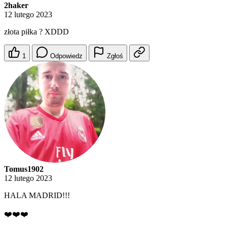
2haker
12 lutego 2023
złota piłka ? XDDD
1
Odpowiedz
Zgłoś
Tomus1902
12 lutego 2023
HALA MADRID!!!
❤️❤️❤️