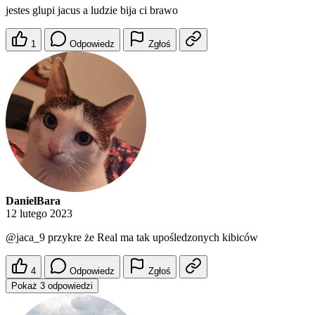
jestes glupi jacus a ludzie bija ci brawo
1
Odpowiedz
Zgłoś
DanielBara
12 lutego 2023
@jaca_9
przykre że Real ma tak upośledzonych kibiców
4
Odpowiedz
Zgłoś
Pokaż 3 odpowiedzi