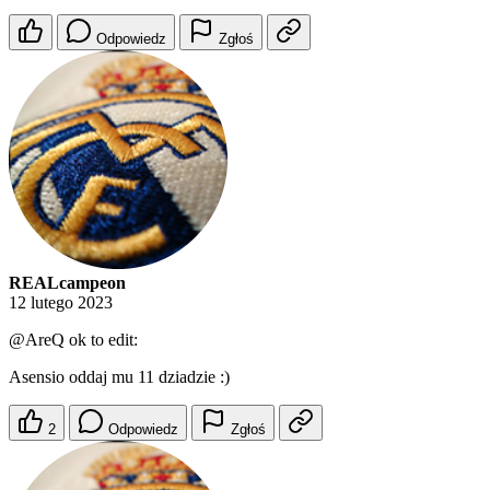
Odpowiedz
Zgłoś
REALcampeon
12 lutego 2023
@AreQ
ok to edit:
Asensio oddaj mu 11 dziadzie :)
2
Odpowiedz
Zgłoś