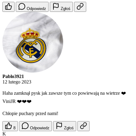
Odpowiedz
Zgłoś
Pablo3921
12 lutego 2023
Haha zamknął pysk jak zawsze tym co powiewają na wietrze ❤️
ViniJR ❤️❤️❤️
Chłopie puchary przed nami!
8
Odpowiedz
Zgłoś
K