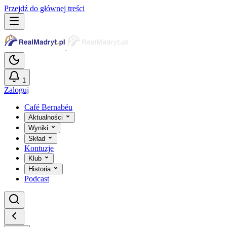
Przejdź do głównej treści
1
Zaloguj
Café Bernabéu
Aktualności
Wyniki
Skład
Kontuzje
Klub
Historia
Podcast