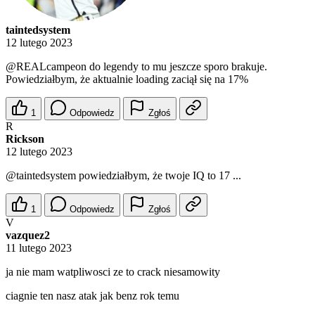
taintedsystem
12 lutego 2023
@REALcampeon
do legendy to mu jeszcze sporo brakuje.
Powiedziałbym, że aktualnie loading zaciął się na 17%
1
Odpowiedz
Zgłoś
R
Rickson
12 lutego 2023
@taintedsystem
powiedziałbym, że twoje IQ to 17 ...
1
Odpowiedz
Zgłoś
V
vazquez2
11 lutego 2023
ja nie mam watpliwosci ze to crack niesamowity
ciagnie ten nasz atak jak benz rok temu