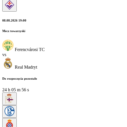
08.08.2026 19:00
Mecz towarzyski
Ferencvárosi TC
vs
Real Madryt
Do rozpoczęcia pozostało
24
h
05
m
54
s