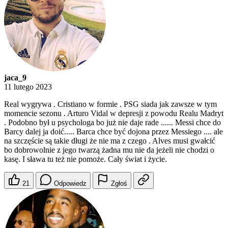
jaca_9
11 lutego 2023
Real wygrywa . Cristiano w formie . PSG siada jak zawsze w tym
momencie sezonu . Arturo Vidal w depresji z powodu Realu Madryt
. Podobno był u psychologa bo już nie daje rade ...... Messi chce do
Barcy dalej ja doić..... Barca chce być dojona przez Messiego .... ale
na szczęście są takie długi że nie ma z czego . Alves musi gwałcić
bo dobrowolnie z jego twarzą żadna mu nie da jeżeli nie chodzi o
kasę. I sława tu też nie pomoże. Cały świat i życie.
21
Odpowiedz
Zgłoś