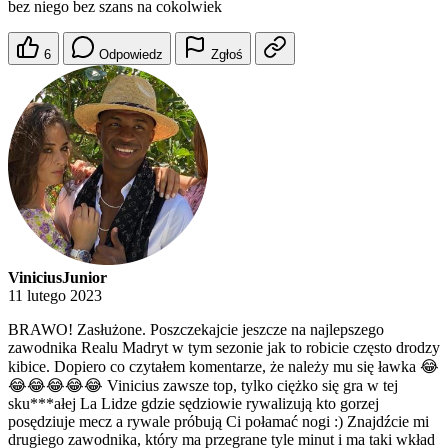
bez niego bez szans na cokolwiek
6
Odpowiedz
Zgłoś
ViniciusJunior
11 lutego 2023
BRAWO! Zasłużone. Poszczekajcie jeszcze na najlepszego
zawodnika Realu Madryt w tym sezonie jak to robicie często drodzy
kibice. Dopiero co czytałem komentarze, że należy mu się ławka 😂
😂😂😂😂😂 Vinicius zawsze top, tylko ciężko się gra w tej
sku***ałej La Lidze gdzie sędziowie rywalizują kto gorzej
posędziuje mecz a rywale próbują Ci połamać nogi :) Znajdźcie mi
drugiego zawodnika, który ma przegrane tyle minut i ma taki wkład