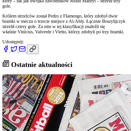
który – tak jak dwójka zawodników Realu Madryt – strzelił trzy
gole.
Królem strzelców został Pedro z Flamengo, który zdobył dwie
bramki w meczu o trzecie miejsce z Al-Ahly. Łącznie Brazylijczyk
strzelił cztery gole. Za nim w tej klasyfikacji znaleźli się
właśnie Vinícius, Valverde i Vietto, którzy zdobyli po trzy bramki.
Udostępnij:
Ostatnie aktualności