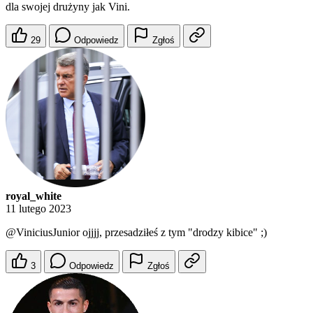
dla swojej drużyny jak Vini.
29
Odpowiedz
Zgłoś
royal_white
11 lutego 2023
@ViniciusJunior
ojjjj, przesadziłeś z tym "drodzy kibice" ;)
3
Odpowiedz
Zgłoś