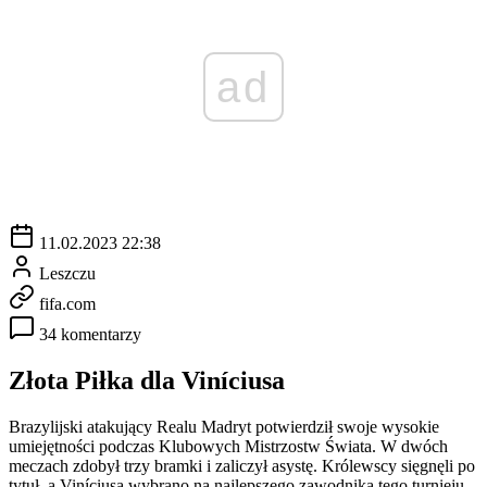
ad
11.02.2023 22:38
Leszczu
fifa.com
34 komentarzy
Złota Piłka dla Viníciusa
Brazylijski atakujący Realu Madryt potwierdził swoje wysokie
umiejętności podczas Klubowych Mistrzostw Świata. W dwóch
meczach zdobył trzy bramki i zaliczył asystę. Królewscy sięgnęli po
tytuł, a Viníciusa wybrano na najlepszego zawodnika tego turnieju.