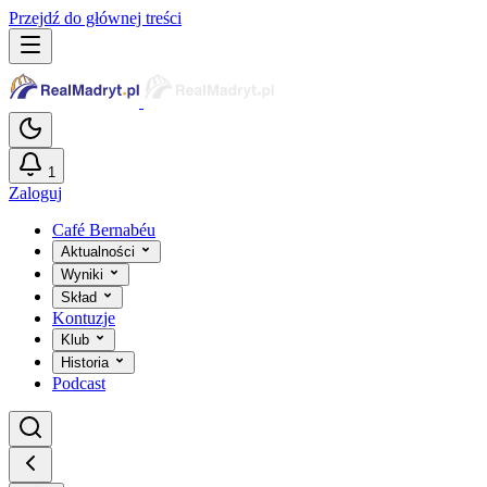
Przejdź do głównej treści
1
Zaloguj
Café Bernabéu
Aktualności
Wyniki
Skład
Kontuzje
Klub
Historia
Podcast