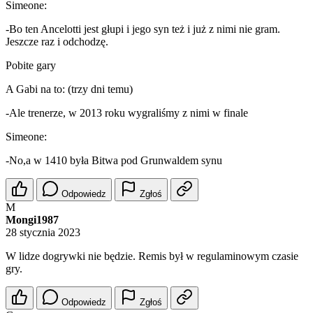
Simeone:
-Bo ten Ancelotti jest głupi i jego syn też i już z nimi nie gram.
Jeszcze raz i odchodzę.
Pobite gary
A Gabi na to: (trzy dni temu)
-Ale trenerze, w 2013 roku wygraliśmy z nimi w finale
Simeone:
-No,a w 1410 była Bitwa pod Grunwaldem synu
Odpowiedz
Zgłoś
M
Mongi1987
28 stycznia 2023
W lidze dogrywki nie będzie. Remis był w regulaminowym czasie
gry.
Odpowiedz
Zgłoś