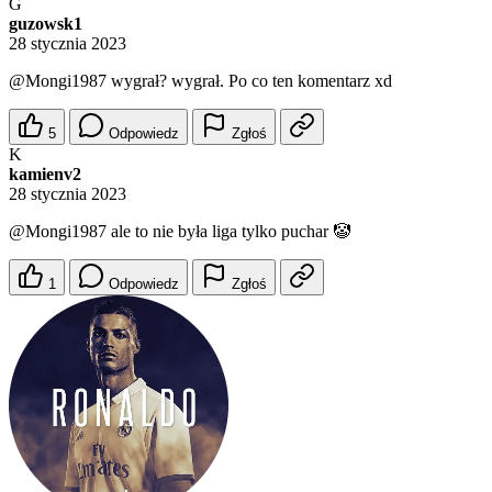
G
guzowsk1
28 stycznia 2023
@Mongi1987
wygrał? wygrał. Po co ten komentarz xd
5
Odpowiedz
Zgłoś
K
kamienv2
28 stycznia 2023
@Mongi1987
ale to nie była liga tylko puchar 🤡
1
Odpowiedz
Zgłoś