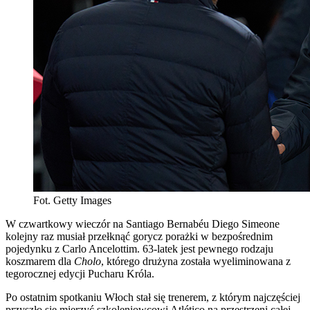
Fot. Getty Images
W czwartkowy wieczór na Santiago Bernabéu Diego Simeone
kolejny raz musiał przełknąć gorycz porażki w bezpośrednim
pojedynku z Carlo Ancelottim. 63-latek jest pewnego rodzaju
koszmarem dla
Cholo
, którego drużyna została wyeliminowana z
tegorocznej edycji Pucharu Króla.
Po ostatnim spotkaniu Włoch stał się trenerem, z którym najczęściej
przyszło się mierzyć szkoleniowcowi Atlético na przestrzeni całej