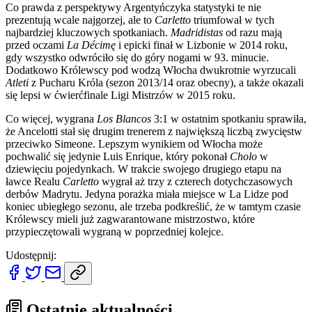
Co prawda z perspektywy Argentyńczyka statystyki te nie
prezentują wcale najgorzej, ale to
Carletto
triumfował w tych
najbardziej kluczowych spotkaniach.
Madridistas
od razu mają
przed oczami
La
Décimę
i
epicki finał w Lizbonie w 2014 roku,
gdy wszystko odwróciło się do góry nogami w 93. minucie.
Dodatkowo Królewscy pod wodzą Włocha dwukrotnie wyrzucali
Atleti
z Pucharu Króla (sezon 2013/14 oraz obecny), a także okazali
się lepsi w ćwierćfinale Ligi Mistrzów w 2015 roku.
Co więcej, wygrana
Los Blancos
3:1 w ostatnim spotkaniu sprawiła,
że Ancelotti stał się drugim trenerem z największą liczbą zwycięstw
przeciwko Simeone. Lepszym wynikiem od Włocha może
pochwalić się jedynie Luis Enrique, który pokonał
Cholo
w
dziewięciu pojedynkach. W trakcie swojego drugiego etapu na
ławce Realu
Carletto
wygrał aż trzy z czterech dotychczasowych
derbów Madrytu. Jedyna porażka miała miejsce w La Lidze pod
koniec ubiegłego sezonu, ale trzeba podkreślić, że w tamtym czasie
Królewscy mieli już zagwarantowane mistrzostwo, które
przypieczętowali wygraną w poprzedniej kolejce.
Udostępnij:
Ostatnie aktualności