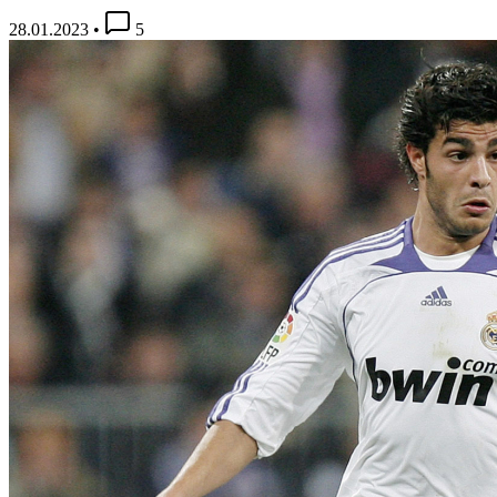
28.01.2023
•
5