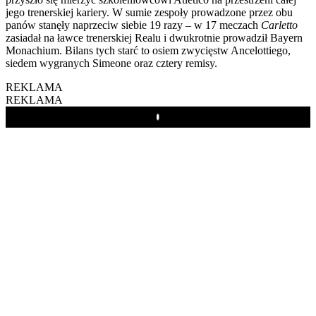
jego trenerskiej kariery. W sumie zespoły prowadzone przez obu
panów stanęły naprzeciw siebie 19 razy – w 17 meczach
Carletto
zasiadał na ławce trenerskiej Realu i dwukrotnie prowadził Bayern
Monachium. Bilans tych starć to osiem zwycięstw Ancelottiego,
siedem wygranych Simeone oraz cztery remisy.
REKLAMA
REKLAMA
Play