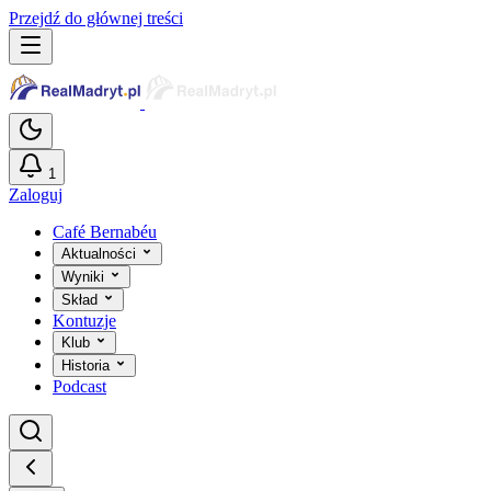
Przejdź do głównej treści
1
Zaloguj
Café Bernabéu
Aktualności
Wyniki
Skład
Kontuzje
Klub
Historia
Podcast