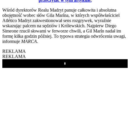
przeczytać w tym artykule.
Wśród dyrektorów Realu Madryt panuje całkowita i absolutna
obojętność wobec słów Gila Marína, w których współwłaściciel
Atlético Madryt zakwestionował sens rozgrywek, wyraźnie
wskazując palcem na sędziów i Królewskich. Najpierw Diego
Simeone rzucił słowami w ferworze chwili, a Gil Marín nadał im
formę kilka godzin później. To typowa strategia odwrócenia uwagi,
informuje
MARCA
.
REKLAMA
REKLAMA
Play