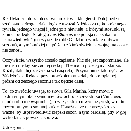
Real Madryt nie zamierza wchodzić w takie gierki. Dalej będzie
szedł swoją drogą i dalej będzie uważał Atlético za tylko kolejnego
rywala, jednego więcej i jednego z niewielu, z którymi stosunki są
zimne i odległe. Strategia
Los Blancos
nie polega na szukaniu
usprawiedliwień (co wyraźnie robił Gil Marín w miarę upływu
sezonu), a tym bardziej na pójściu z kimkolwiek na wojnę, na co się
nie zanosi.
Oczywiście, wszystko zostało zapisane. Nic nie jest zapomniane, ale
nie ma i nie będzie żadnej reakcji. Nie ma tu przyczyny i skutku.
Każdy dalej będzie żył na własną rękę. Przynajmniej tak myślą w
Valdebebas. Relacje poza protokołem wpadały do kompletnej
próżni od zeszłego sezonu i tak będzie dalej.
To, co zwróciło uwagę, to słowa Gila Marína, który mówi o
nadmiernym obciążeniu mediów ochroną zawodnika (Viníciusa,
choć o nim nie wspomina), o wszystkim, co wydarzyło się w dniu
meczu, w tym o smutnej kukle. Uważają, że nie wszystko jest
ważne, by usprawiedliwić kiepski sezon, a tym bardziej, gdy w grę
wchodzi tak poważna sprawa.
Udostępnij: