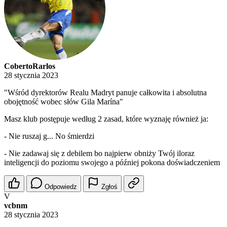
CobertoRarlos
28 stycznia 2023
"Wśród dyrektorów Realu Madryt panuje całkowita i absolutna
obojętność wobec słów Gila Marína"
Masz klub postępuje według 2 zasad, które wyznaję również ja:
- Nie ruszaj g... No śmierdzi
- Nie zadawaj się z debilem bo najpierw obniży Twój iloraz
inteligencji do poziomu swojego a później pokona doświadczeniem
Odpowiedz
Zgłoś
V
vcbnm
28 stycznia 2023