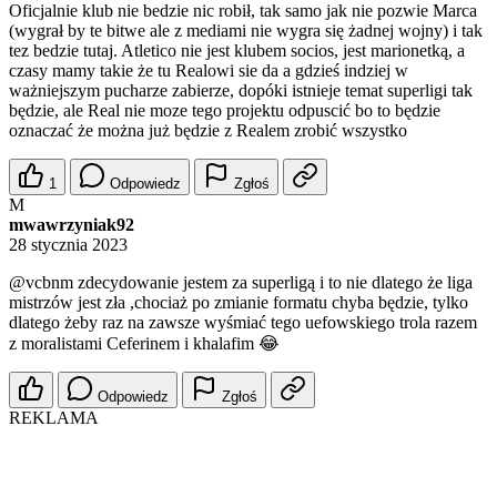
Oficjalnie klub nie bedzie nic robił, tak samo jak nie pozwie Marca
(wygrał by te bitwe ale z mediami nie wygra się żadnej wojny) i tak
tez bedzie tutaj. Atletico nie jest klubem socios, jest marionetką, a
czasy mamy takie że tu Realowi sie da a gdzieś indziej w
ważniejszym pucharze zabierze, dopóki istnieje temat superligi tak
będzie, ale Real nie moze tego projektu odpuscić bo to będzie
oznaczać że można już będzie z Realem zrobić wszystko
1
Odpowiedz
Zgłoś
M
mwawrzyniak92
28 stycznia 2023
@vcbnm
zdecydowanie jestem za superligą i to nie dlatego że liga
mistrzów jest zła ,chociaż po zmianie formatu chyba będzie, tylko
dlatego żeby raz na zawsze wyśmiać tego uefowskiego trola razem
z moralistami Ceferinem i khalafim 😂
Odpowiedz
Zgłoś
REKLAMA