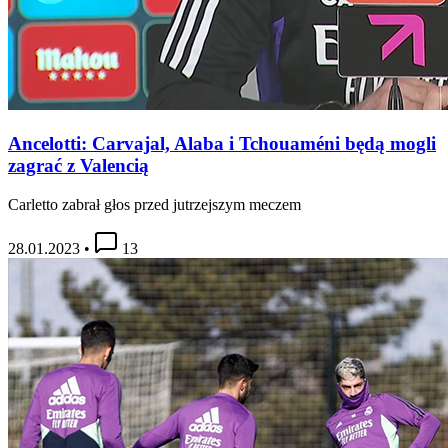
Ancelotti: Carvajal, Alaba i Tchouaméni będą mogli
zagrać z Valencią
Carletto zabrał głos przed jutrzejszym meczem
28.01.2023
•
13