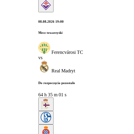
08.08.2026 19:00
Mecz towarzyski
Ferencvárosi TC
vs
Real Madryt
Do rozpoczęcia pozostało
64
h
35
m
00
s