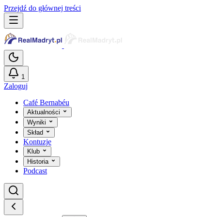
Przejdź do głównej treści
1
Zaloguj
Café Bernabéu
Aktualności
Wyniki
Skład
Kontuzje
Klub
Historia
Podcast