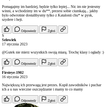
Pomagajmy im bardziej, będzie tylko lepiej... Nic im nie jestesmy
winni, a wchodzimy im w du**, prezesi sobie ciumkają... jakby
bylo odwrotnie dostalibysmy tylko z Katalonii chu* w pysk,
szydere i hejt.
Odpowiedz
Zgłoś
S
Szlowiek
17 stycznia 2023
@Gutek
nie mierz wszystkich swoją miarą. Trochę klasy i ogłady :)
Odpowiedz
Zgłoś
F
Firsteye-1902
16 stycznia 2023
Największą ich przewagą jest prezes. Kupił zawodników i puchar
ich a u nas wieczne oszczędzanie i mamy to co mamy
Odpowiedz
Zgłoś