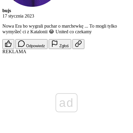
bujs
17 stycznia 2023
Nowa Era bo wygrali puchar o marchewkę ... To mogli tylko
wymyśleć ci z Katalonii 😂 United co czekamy
Odpowiedz
Zgłoś
REKLAMA
ad