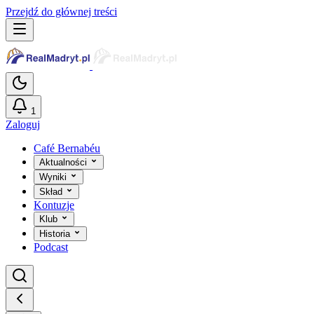
Przejdź do głównej treści
1
Zaloguj
Café Bernabéu
Aktualności
Wyniki
Skład
Kontuzje
Klub
Historia
Podcast