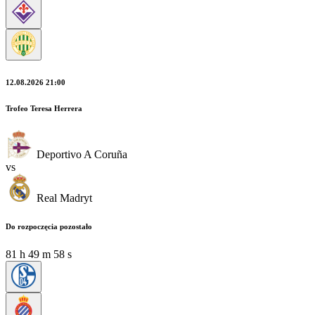
12.08.2026 21:00
Trofeo Teresa Herrera
Deportivo A Coruña
vs
Real Madryt
Do rozpoczęcia pozostało
81
h
49
m
56
s