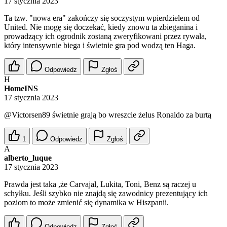
17 stycznia 2023
Ta tzw. "nowa era" zakończy się soczystym wpierdzielem od
United. Nie mogę się doczekać, kiedy znowu ta zbieganina i
prowadzący ich ogrodnik zostaną zweryfikowani przez rywala,
który intensywnie biega i świetnie gra pod wodzą ten Haga.
Odpowiedz
Zgłoś
H
HomeINS
17 stycznia 2023
@Victorsen89
świetnie grają bo wreszcie żelus Ronaldo za burtą
1
Odpowiedz
Zgłoś
A
alberto_luque
17 stycznia 2023
Prawda jest taka ,że Carvajal, Lukita, Toni, Benz są raczej u
schyłku. Jeśli szybko nie znajdą się zawodnicy prezentujący ich
poziom to może zmienić się dynamika w Hiszpanii.
Odpowiedz
Zgłoś