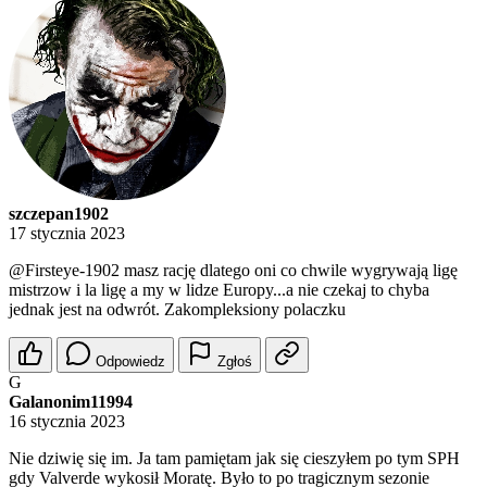
szczepan1902
17 stycznia 2023
@Firsteye-1902
masz rację dlatego oni co chwile wygrywają ligę
mistrzow i la ligę a my w lidze Europy...a nie czekaj to chyba
jednak jest na odwrót. Zakompleksiony polaczku
Odpowiedz
Zgłoś
G
Galanonim11994
16 stycznia 2023
Nie dziwię się im. Ja tam pamiętam jak się cieszyłem po tym SPH
gdy Valverde wykosił Moratę. Było to po tragicznym sezonie