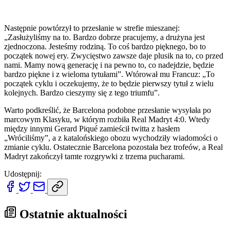
Następnie powtórzył to przesłanie w strefie mieszanej:
„Zasłużyliśmy na to. Bardzo dobrze pracujemy, a drużyna jest
zjednoczona. Jesteśmy rodziną. To coś bardzo pięknego, bo to
początek nowej ery. Zwycięstwo zawsze daje plusik na to, co przed
nami. Mamy nową generację i na pewno to, co nadejdzie, będzie
bardzo piękne i z wieloma tytułami”. Wtórował mu Francuz: „To
początek cyklu i oczekujemy, że to będzie pierwszy tytuł z wielu
kolejnych. Bardzo cieszymy się z tego triumfu”.
Warto podkreślić, że Barcelona podobne przesłanie wysyłała po
marcowym Klasyku, w którym rozbiła Real Madryt 4:0. Wtedy
między innymi Gerard Piqué zamieścił twitta z hasłem
„Wróciliśmy”, a z katalońskiego obozu wychodziły wiadomości o
zmianie cyklu. Ostatecznie Barcelona pozostała bez trofeów, a Real
Madryt zakończył tamte rozgrywki z trzema pucharami.
Udostępnij:
Ostatnie aktualności