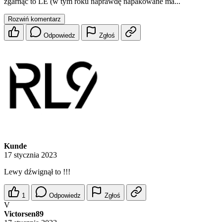
zgarnąć to LE (w tym roku naprawdę napakowane ma...
Rozwiń komentarz
Odpowiedz
Zgłoś
Kunde
17 stycznia 2023
Lewy dźwignął to !!!
1
Odpowiedz
Zgłoś
V
Victorsen89