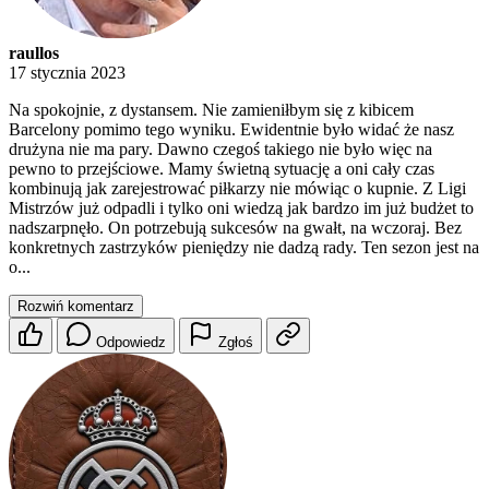
raullos
17 stycznia 2023
Na spokojnie, z dystansem. Nie zamieniłbym się z kibicem
Barcelony pomimo tego wyniku. Ewidentnie było widać że nasz
drużyna nie ma pary. Dawno czegoś takiego nie było więc na
pewno to przejściowe. Mamy świetną sytuację a oni cały czas
kombinują jak zarejestrować piłkarzy nie mówiąc o kupnie. Z Ligi
Mistrzów już odpadli i tylko oni wiedzą jak bardzo im już budżet to
nadszarpnęło. On potrzebują sukcesów na gwałt, na wczoraj. Bez
konkretnych zastrzyków pieniędzy nie dadzą rady. Ten sezon jest na
o...
Rozwiń komentarz
Odpowiedz
Zgłoś