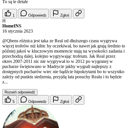
To są te detale
1
Odpowiedz
Zgłoś
H
HomeINS
16 stycznia 2023
@Qbens
różnica jest taka ze Real od dłuższego czasu wygrywa
więcej trofeów niż kibic by oczekiwał, bo nawet jak grają średnio to
później jakoś w kluczowym momencie stają na wysokości zadania i
przechodzą dalej, kolejno wygrywając trofeum. Jak Real przez
okres 2007-2011 nic nie wygrywał to w 2012 po wygranej w
pucharze świętowano w Madrycie jakby wygrali najlepszy z
dostępnych pucharów wiec nie bądźcie hipokrytami bo to wszystko
zależy od punktu siedzenia, przyjdą lata posuchy Realu i to będzie
z...
Rozwiń odpowiedź
5
Odpowiedz
Zgłoś