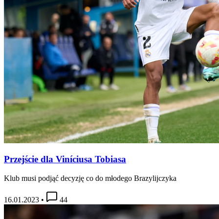
Przejście dla Viníciusa Tobiasa
Klub musi podjąć decyzję co do młodego Brazylijczyka
16.01.2023
•
44