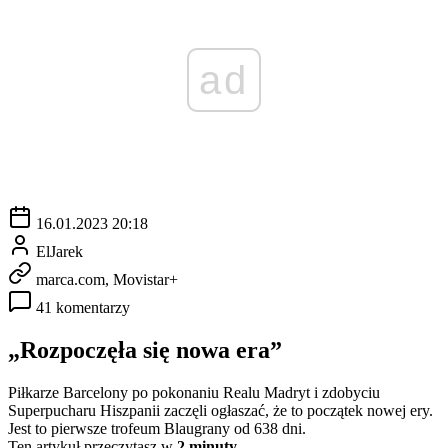
ad
16.01.2023 20:18
ElJarek
marca.com, Movistar+
41 komentarzy
„Rozpoczęła się nowa era”
Piłkarze Barcelony po pokonaniu Realu Madryt i zdobyciu
Superpucharu Hiszpanii zaczęli ogłaszać, że to początek nowej ery.
Jest to pierwsze trofeum Blaugrany od 638 dni.
Ten artykuł przeczytasz w
2 minuty.