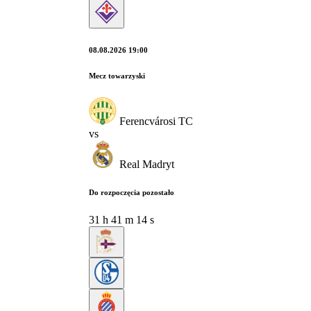
08.08.2026 19:00
Mecz towarzyski
Ferencvárosi TC
vs
Real Madryt
Do rozpoczęcia pozostało
31
h
41
m
13
s