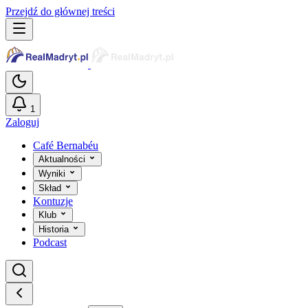
Przejdź do głównej treści
1
Zaloguj
Café Bernabéu
Aktualności
Wyniki
Skład
Kontuzje
Klub
Historia
Podcast