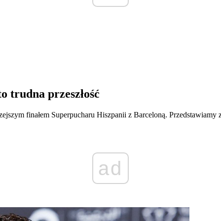
to trudna przeszłość
trzejszym finałem Superpucharu Hiszpanii z Barceloną. Przedstawiamy 
ad