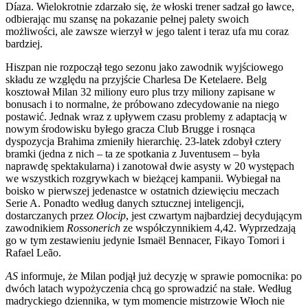
Díaza. Wielokrotnie zdarzało się, że włoski trener sadzał go ławce,
odbierając mu szansę na pokazanie pełnej palety swoich
możliwości, ale zawsze wierzył w jego talent i teraz ufa mu coraz
bardziej.
Hiszpan nie rozpoczął tego sezonu jako zawodnik wyjściowego
składu ze względu na przyjście Charlesa De Ketelaere. Belg
kosztował Milan 32 miliony euro plus trzy miliony zapisane w
bonusach i to normalne, że próbowano zdecydowanie na niego
postawić. Jednak wraz z upływem czasu problemy z adaptacją w
nowym środowisku byłego gracza Club Brugge i rosnąca
dyspozycja Brahima zmieniły hierarchię. 23-latek zdobył cztery
bramki (jedna z nich – ta ze spotkania z Juventusem – była
naprawdę spektakularna) i zanotował dwie asysty w 20 występach
we wszystkich rozgrywkach w bieżącej kampanii. Wybiegał na
boisko w pierwszej jedenastce w ostatnich dziewięciu meczach
Serie A. Ponadto według danych sztucznej inteligencji,
dostarczanych przez
Olocip
, jest czwartym najbardziej decydującym
zawodnikiem
Rossonerich
ze współczynnikiem 4,42. Wyprzedzają
go w tym zestawieniu jedynie Ismaël Bennacer, Fikayo Tomori i
Rafael Leão.
AS
informuje, że Milan podjął już decyzję w sprawie pomocnika: po
dwóch latach wypożyczenia chcą go sprowadzić na stałe. Według
madryckiego dziennika, w tym momencie mistrzowie Włoch nie