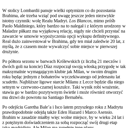
W stolicy Lombardii panuje wielki optymizm co do pozostania
Brahima, ale trzeba wziąć pod uwagę jeszcze jeden niezwykle
istotny czynnik: wolę Realu Madryt.
Los Blancos
, mimo próśb
Paolo Maldiniego, który bardzo na to nalegał i z którym urodzony w
Maladze piłkarz ma wyjątkową relację, nigdy nie chcieli przystać na
zawarcie w umowie wypożyczenia opcji wykupu definitywnego.
Real dużo zainwestował w Brahima, gdy ten miał zaledwie 20 lat, z
myślą, że z czasem może wywalczyć sobie miejsce w pierwszej
drużynie.
Po półtora sezonu w barwach Królewskich (z liczbą 21 meczów i
dwóch goli na koncie) Díaz rozpoczął swoją włoską przygodę w tak
maksymalnie wymagającym klubie jak Milan, w swoim drugim
roku będąc jednym z bohaterów wyczekiwanego od jedenastu lat
scudetto
. Najbliższe ligowe starcie Milanu z Lecce będzie dla niego
setnym w czerwono-czarnej koszulce. Taki wynik robi wrażenie,
stawia go w bardzo pozytywnym świetle i może również otworzyć
mu drzwi do powrotu na Santiago Bernabéu.
Po odejściu Garetha Bale’a i Isco latem przyszłego roku z Madrytu
prawdopodobnie odejdą także Eden Hazard i Marco Asensio.
Brahim w zasadzie miałby więc wolne miejsce, by w wieku 24 lat i
z potężnym doświadczeniem za sobą rozpocząć swój drugi etap
jako
madridista
. Ale Milan ma zupełnie inne plany.