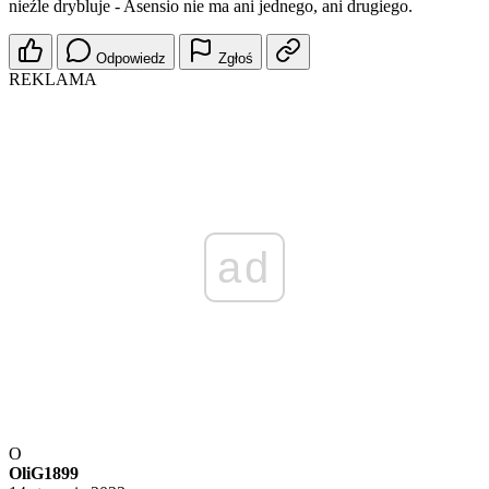
nieźle drybluje - Asensio nie ma ani jednego, ani drugiego.
Odpowiedz
Zgłoś
REKLAMA
ad
O
OliG1899