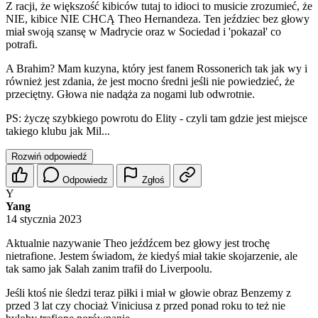
Z racji, że większość kibiców tutaj to idioci to musicie zrozumieć, że
NIE, kibice NIE CHCĄ Theo Hernandeza. Ten jeździec bez głowy
miał swoją szansę w Madrycie oraz w Sociedad i 'pokazał' co
potrafi.
A Brahim? Mam kuzyna, który jest fanem Rossonerich tak jak wy i
również jest zdania, że jest mocno średni jeśli nie powiedzieć, że
przeciętny. Głowa nie nadąża za nogami lub odwrotnie.
PS: życzę szybkiego powrotu do Elity - czyli tam gdzie jest miejsce
takiego klubu jak Mil...
Rozwiń odpowiedź
Odpowiedz
Zgłoś
Y
Yang
14 stycznia 2023
Aktualnie nazywanie Theo jeźdźcem bez głowy jest trochę
nietrafione. Jestem świadom, że kiedyś miał takie skojarzenie, ale
tak samo jak Salah zanim trafił do Liverpoolu.
Jeśli ktoś nie śledzi teraz piłki i miał w głowie obraz Benzemy z
przed 3 lat czy chociaż Viniciusa z przed ponad roku to też nie