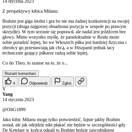
14 stycznia 2023
Z perspektywy kibica Milanu:
Brahim jest giga średni i gra bo nie ma żadnej konkurencji na swojej
pozycji (druga najgorzej obsadzona pozycja w zespole po prawym
skrzydle). W tym sezonie się poprawił, ale nadal jest jeźdźcem bez
głowy. Mimo wszystko myślę, że paradoksalnie w Realu może
sobie poradzić lepiej, bo we Włoszech piłka jest bardziej fizyczna i
obrońcy go przestawiają jak chcą, a w Hiszpanii jednak tacy
technicznie grający piłkarze radzą sobie lepiej.
Co do Theo, to szanse na to, że o...
Rozwiń komentarz
4
Odpowiedz
Zgłoś
Y
Yang
14 stycznia 2023
@OliG1899
Jako kibic Milanu mogę tylko potwierdzić, fajnie jakby Brahim
został, ale jak odejdzie nikt płakać nie będzie w szczególności gdy
De Ketelare w końcu odpali to Brahim będzie zawodnikiem