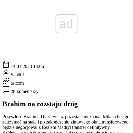
ad
14.01.2023 14:06
Santi01
as.com
28 komentarzy
Brahim na rozstaju dróg
Przyszłość Brahima Díaza wciąż pozostaje nieznana. Milan chce go
zatrzymać na stałe i po zakończeniu zimowego okna transferowego
będzie negocjował z Realem Madryt transfer definitywny.
Królewscy jednak również rozważają sprowadzenie Hiszpana z