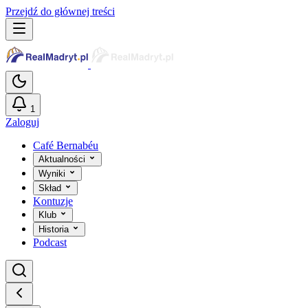
Przejdź do głównej treści
1
Zaloguj
Café Bernabéu
Aktualności
Wyniki
Skład
Kontuzje
Klub
Historia
Podcast