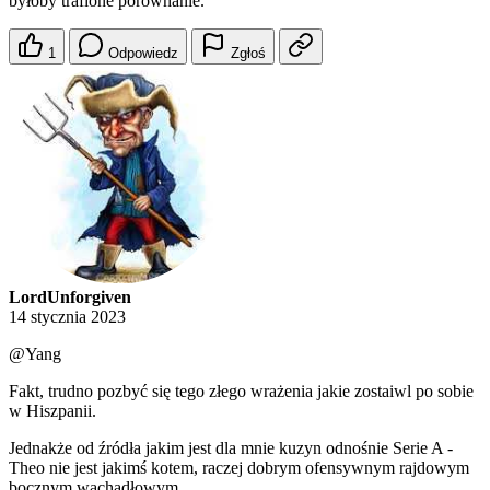
byłoby trafione porównanie.
1
Odpowiedz
Zgłoś
LordUnforgiven
14 stycznia 2023
@Yang
Fakt, trudno pozbyć się tego złego wrażenia jakie zostaiwl po sobie
w Hiszpanii.
Jednakże od źródła jakim jest dla mnie kuzyn odnośnie Serie A -
Theo nie jest jakimś kotem, raczej dobrym ofensywnym rajdowym
bocznym wachadłowym.