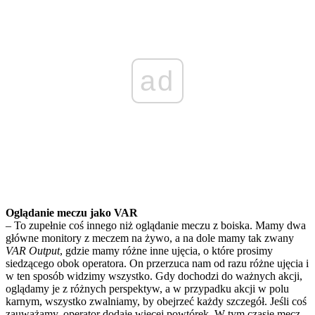
ad
Oglądanie meczu jako VAR
– To zupełnie coś innego niż oglądanie meczu z boiska. Mamy dwa
główne monitory z meczem na żywo, a na dole mamy tak zwany
VAR Output
, gdzie mamy różne inne ujęcia, o które prosimy
siedzącego obok operatora. On przerzuca nam od razu różne ujęcia i
w ten sposób widzimy wszystko. Gdy dochodzi do ważnych akcji,
oglądamy je z różnych perspektyw, a w przypadku akcji w polu
karnym, wszystko zwalniamy, by obejrzeć każdy szczegół. Jeśli coś
zauważamy, operator dodaje więcej powtórek. W tym czasie mecz