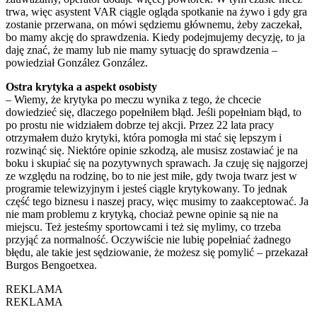
trwa, więc asystent VAR ciągle ogląda spotkanie na żywo i gdy gra
zostanie przerwana, on mówi sędziemu głównemu, żeby zaczekał,
bo mamy akcję do sprawdzenia. Kiedy podejmujemy decyzję, to ja
daję znać, że mamy lub nie mamy sytuację do sprawdzenia –
powiedział González González.
Ostra krytyka a aspekt osobisty
– Wiemy, że krytyka po meczu wynika z tego, że chcecie
dowiedzieć się, dlaczego popełniłem błąd. Jeśli popełniam błąd, to
po prostu nie widziałem dobrze tej akcji. Przez 22 lata pracy
otrzymałem dużo krytyki, która pomogła mi stać się lepszym i
rozwinąć się. Niektóre opinie szkodzą, ale musisz zostawiać je na
boku i skupiać się na pozytywnych sprawach. Ja czuję się najgorzej
ze względu na rodzinę, bo to nie jest miłe, gdy twoja twarz jest w
programie telewizyjnym i jesteś ciągle krytykowany. To jednak
część tego biznesu i naszej pracy, więc musimy to zaakceptować. Ja
nie mam problemu z krytyką, chociaż pewne opinie są nie na
miejscu. Też jesteśmy sportowcami i też się mylimy, co trzeba
przyjąć za normalność. Oczywiście nie lubię popełniać żadnego
błędu, ale takie jest sędziowanie, że możesz się pomylić – przekazał
Burgos Bengoetxea.
REKLAMA
REKLAMA