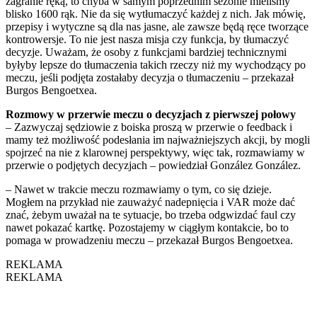
zagranie ręką, to chyba w samym poprzednim sezonie mieliśmy
blisko 1600 rąk. Nie da się wytłumaczyć każdej z nich. Jak mówię,
przepisy i wytyczne są dla nas jasne, ale zawsze będą ręce tworzące
kontrowersje. To nie jest nasza misja czy funkcja, by tłumaczyć
decyzje. Uważam, że osoby z funkcjami bardziej technicznymi
byłyby lepsze do tłumaczenia takich rzeczy niż my wychodzący po
meczu, jeśli podjęta zostałaby decyzja o tłumaczeniu – przekazał
Burgos Bengoetxea.
Rozmowy w przerwie meczu o decyzjach z pierwszej połowy
– Zazwyczaj sędziowie z boiska proszą w przerwie o feedback i
mamy też możliwość podesłania im najważniejszych akcji, by mogli
spojrzeć na nie z klarownej perspektywy, więc tak, rozmawiamy w
przerwie o podjętych decyzjach – powiedział González González.
– Nawet w trakcie meczu rozmawiamy o tym, co się dzieje.
Mogłem na przykład nie zauważyć nadepnięcia i VAR może dać
znać, żebym uważał na te sytuacje, bo trzeba odgwizdać faul czy
nawet pokazać kartkę. Pozostajemy w ciągłym kontakcie, bo to
pomaga w prowadzeniu meczu – przekazał Burgos Bengoetxea.
REKLAMA
REKLAMA