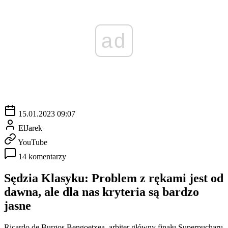
ad
15.01.2023 09:07
ElJarek
YouTube
14 komentarzy
Sędzia Klasyku: Problem z rękami jest od
dawna, ale dla nas kryteria są bardzo
jasne
Ricardo de Burgos Bengoetxea, arbiter główny finału Superpucharu