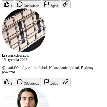
1
Odpowiedz
Zgłoś
krzysiekchorzow
15 stycznia 2023
@manki99
to by zabiło futbol. Nastrzelanie ręki itd. Bądźmy
poważni...
2
Odpowiedz
Zgłoś