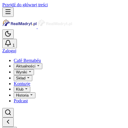
Przejdź do głównej treści
1
Zaloguj
Café Bernabéu
Aktualności
Wyniki
Skład
Kontuzje
Klub
Historia
Podcast