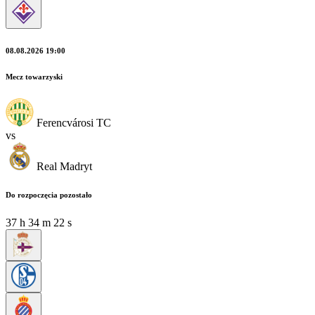
08.08.2026 19:00
Mecz towarzyski
Ferencvárosi TC
vs
Real Madryt
Do rozpoczęcia pozostało
37
h
34
m
21
s