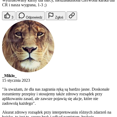
Wydrukowany karny dla barcy, nieuzasadniona czerwona kartka dla
CR i nasza wygrana, 1-3 ;)
3
Odpowiedz
Zgłoś
_Miklo_
15 stycznia 2023
"Ja uważam, że dla nas zagrania ręką są bardzo jasne. Doskonale
rozumiemy przepisy i stosujemy także zdrowy rozsądek przy
aplikowaniu zasad, ale zawsze pojawią się akcje, które nie
zadowolą każdego".
Akurat zdrowy rozsądek przy interpretowaniu różnych zdarzeń na
boisku, to jest to, czego brak i odkąd pamiętam, brakuje