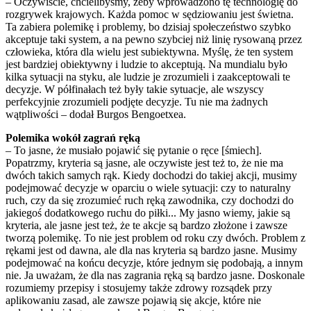
– Oczywiście, chcielibyśmy, żeby wprowadzono tę technologię do
rozgrywek krajowych. Każda pomoc w sędziowaniu jest świetna.
Ta zabiera polemikę i problemy, bo dzisiaj społeczeństwo szybko
akceptuje taki system, a na pewno szybciej niż linię rysowaną przez
człowieka, która dla wielu jest subiektywna. Myślę, że ten system
jest bardziej obiektywny i ludzie to akceptują. Na mundialu było
kilka sytuacji na styku, ale ludzie je zrozumieli i zaakceptowali te
decyzje. W półfinałach też były takie sytuacje, ale wszyscy
perfekcyjnie zrozumieli podjęte decyzje. Tu nie ma żadnych
wątpliwości – dodał Burgos Bengoetxea.
Polemika wokół zagrań ręką
– To jasne, że musiało pojawić się pytanie o ręce [śmiech].
Popatrzmy, kryteria są jasne, ale oczywiste jest też to, że nie ma
dwóch takich samych rąk. Kiedy dochodzi do takiej akcji, musimy
podejmować decyzje w oparciu o wiele sytuacji: czy to naturalny
ruch, czy da się zrozumieć ruch ręką zawodnika, czy dochodzi do
jakiegoś dodatkowego ruchu do piłki... My jasno wiemy, jakie są
kryteria, ale jasne jest też, że te akcje są bardzo złożone i zawsze
tworzą polemikę. To nie jest problem od roku czy dwóch. Problem z
rękami jest od dawna, ale dla nas kryteria są bardzo jasne. Musimy
podejmować na końcu decyzje, które jednym się podobają, a innym
nie. Ja uważam, że dla nas zagrania ręką są bardzo jasne. Doskonale
rozumiemy przepisy i stosujemy także zdrowy rozsądek przy
aplikowaniu zasad, ale zawsze pojawią się akcje, które nie