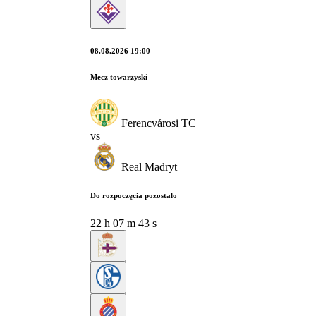
08.08.2026 19:00
Mecz towarzyski
Ferencvárosi TC
vs
Real Madryt
Do rozpoczęcia pozostało
22
h
07
m
42
s