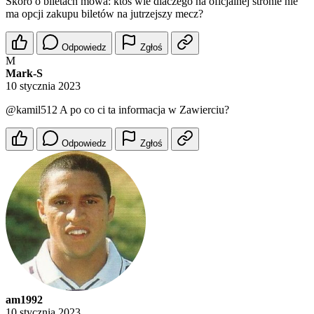
Skoro o biletach mowa: ktoś wie dlaczego na oficjalnej stronie nie
ma opcji zakupu biletów na jutrzejszy mecz?
Odpowiedz
Zgłoś
M
Mark-S
10 stycznia 2023
@kamil512
A po co ci ta informacja w Zawierciu?
Odpowiedz
Zgłoś
am1992
10 stycznia 2023