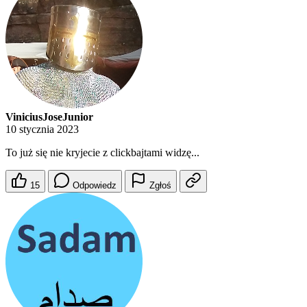
ViniciusJoseJunior
10 stycznia 2023
To już się nie kryjecie z clickbajtami widzę...
15
Odpowiedz
Zgłoś