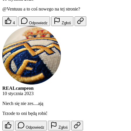
@Ventuuu
a to coś nowego na tej stronie?
4
Odpowiedz
Zgłoś
REALcampeon
10 stycznia 2023
Niech się nie zes....ają
Trzode to oni będą robić
Odpowiedz
Zgłoś