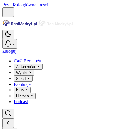
Przejdź do głównej treści
1
Zaloguj
Café Bernabéu
Aktualności
Wyniki
Skład
Kontuzje
Klub
Historia
Podcast