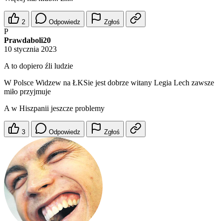
2
Odpowiedz
Zgłoś
P
Prawdaboli20
10 stycznia 2023
A to dopiero źli ludzie
W Polsce Widzew na ŁKSie jest dobrze witany Legia Lech zawsze
miło przyjmuje
A w Hiszpanii jeszcze problemy
3
Odpowiedz
Zgłoś