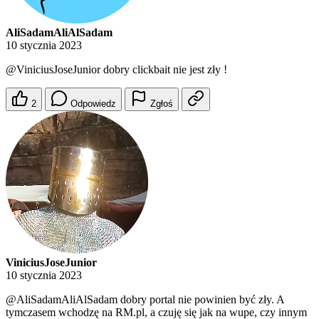
AliSadamAliAlSadam
10 stycznia 2023
@ViniciusJoseJunior
dobry clickbait nie jest zły !
2
Odpowiedz
Zgłoś
ViniciusJoseJunior
10 stycznia 2023
@AliSadamAliAlSadam
dobry portal nie powinien być zły. A
tymczasem wchodzę na RM.pl, a czuję się jak na wupe, czy innym