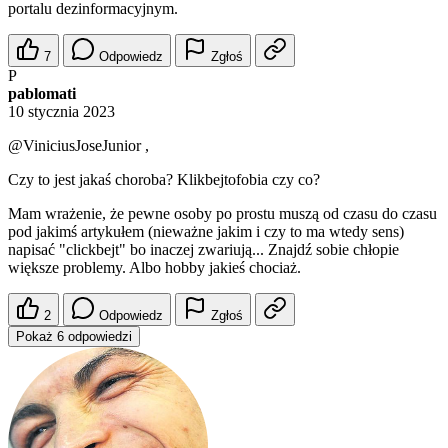
portalu dezinformacyjnym.
7
Odpowiedz
Zgłoś
P
pablomati
10 stycznia 2023
@ViniciusJoseJunior
,
Czy to jest jakaś choroba? Klikbejtofobia czy co?
Mam wrażenie, że pewne osoby po prostu muszą od czasu do czasu
pod jakimś artykułem (nieważne jakim i czy to ma wtedy sens)
napisać "clickbejt" bo inaczej zwariują... Znajdź sobie chłopie
większe problemy. Albo hobby jakieś chociaż.
2
Odpowiedz
Zgłoś
Pokaż 6 odpowiedzi