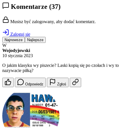
Komentarze
(37)
Musisz być zalogowany, aby dodać komentarz.
Zaloguj się
Najnowsze
Najlepsze
W
Wojodyjowski
10 stycznia 2023
O jakim klasyku wy piszecie? Laski kopią się po czołach i wy to
nazywacie piłką?
Odpowiedz
Zgłoś