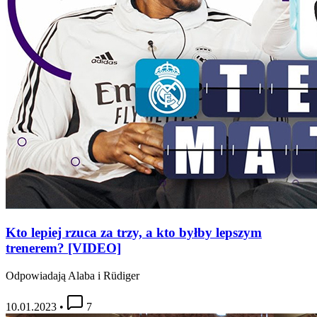
Kto lepiej rzuca za trzy, a kto byłby lepszym
trenerem? [VIDEO]
Odpowiadają Alaba i Rüdiger
10.01.2023
•
7