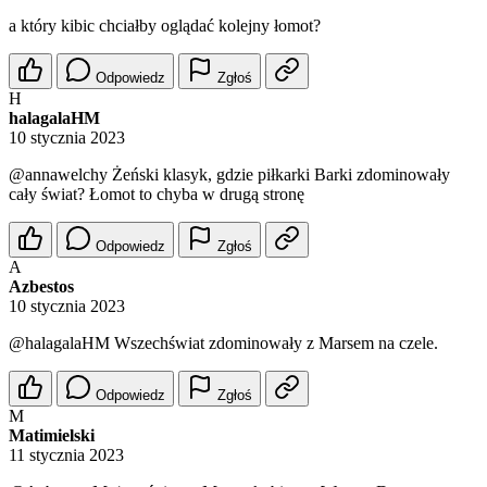
a który kibic chciałby oglądać kolejny łomot?
Odpowiedz
Zgłoś
H
halagalaHM
10 stycznia 2023
@annawelchy
Żeński klasyk, gdzie piłkarki Barki zdominowały
cały świat? Łomot to chyba w drugą stronę
Odpowiedz
Zgłoś
A
Azbestos
10 stycznia 2023
@halagalaHM
Wszechświat zdominowały z Marsem na czele.
Odpowiedz
Zgłoś
M
Matimielski
11 stycznia 2023