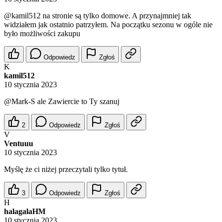
@kamil512
na stronie są tylko domowe. A przynajmniej tak
widziałem jak ostatnio patrzyłem. Na początku sezonu w ogóle nie
było możliwości zakupu
Odpowiedz
Zgłoś
K
kamil512
10 stycznia 2023
@Mark-S
ale Zawiercie to Ty szanuj
2
Odpowiedz
Zgłoś
V
Ventuuu
10 stycznia 2023
Myślę że ci niżej przeczytali tylko tytuł.
3
Odpowiedz
Zgłoś
H
halagalaHM
10 stycznia 2023