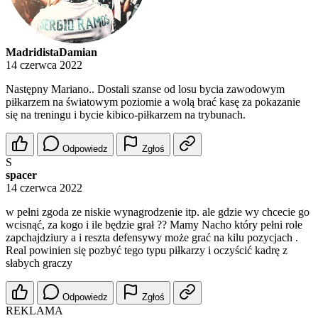
MadridistaDamian
14 czerwca 2022
Następny Mariano.. Dostali szanse od losu bycia zawodowym
piłkarzem na światowym poziomie a wolą brać kasę za pokazanie
się na treningu i bycie kibico-piłkarzem na trybunach.
Odpowiedz
Zgłoś
S
spacer
14 czerwca 2022
w pełni zgoda ze niskie wynagrodzenie itp. ale gdzie wy chcecie go
wcisnąć, za kogo i ile będzie grał ?? Mamy Nacho który pełni role
zapchajdziury a i reszta defensywy może grać na kilu pozycjach .
Real powinien się pozbyć tego typu piłkarzy i oczyścić kadrę z
słabych graczy
Odpowiedz
Zgłoś
REKLAMA