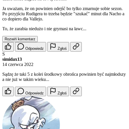
Ja uważam, że on powinien odejść bo tylko zmarnuje sobie sezon.
Po przyjściu Rudigera to trzeba będzie "szukać" minut dla Nacho a
co dopiero dla Vallejo.
To, że zarabia niedużo i nie grymasi na ławc...
Rozwiń komentarz
Odpowiedz
Zgłoś
S
simidax13
14 czerwca 2022
Sądzę że taki 5 z kolei środkowy obrońca powinien być najmłodszy
a nie już w takim wieku...
Odpowiedz
Zgłoś