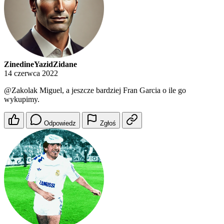
ZinedineYazidZidane
14 czerwca 2022
@Zakolak
Miguel, a jeszcze bardziej Fran Garcia o ile go
wykupimy.
Odpowiedz
Zgłoś