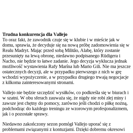
Trudna konkurencja dla Vallejo
To oraz fakt, że zawodnik czuje się w klubie i w mieście jak w
domu, sprawia, że decyduje się na nową próbę zadomowienia się w
Realu Madryt. Mając przed sobą Militão, Alabę, który zostanie
przesunięty na lewą obronę, niedawno podpisanego Rüdigera i
Nacho, nie będzie to łatwe zadanie. Jego decyzja wyklucza jednak
możliwość wystawienia Rafy Marína lub Mario Gili. Nie ma jeszcze
ostatecznych decyzji, ale w przypadku pierwszego z nich w grę
wchodzi wypożyczenie, a w przypadku drugiego trwają negocjacje
z kilkoma zainteresowanymi stronami.
Vallejo nie będzie szczędzić wysiłków, co podkreśla się w biurach i
w szatni. W obu sferach zauważa się, że nigdy nie robi złej miny i
zawsze jest chętny do pomocy, zarówno jeśli chodzi o piłkę nożną,
podchodząc do każdego treningu ze wzorowym profesjonalizmem,
jak i o pozostałe sprawy.
Niedawno zakończony sezon pomógł Vallejo uporać się z
problemami związanymi z kontuzjami. Dzięki dobremu okresowi