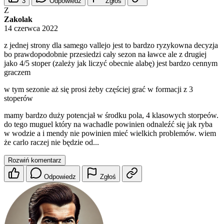
3
Odpowiedz
Zgłoś
Z
Zakolak
14 czerwca 2022
z jednej strony dla samego vallejo jest to bardzo ryzykowna decyzja
bo prawdopodobnie przesiedzi cały sezon na ławce ale z drugiej
jako 4/5 stoper (zależy jak liczyć obecnie alabę) jest bardzo cennym
graczem
w tym sezonie aż się prosi żeby częściej grać w formacji z 3
stoperów
mamy bardzo duży potencjał w środku pola, 4 klasowych storpeów.
do tego muguel który na wachadle powinien odnaleźć się jak ryba
w wodzie a i mendy nie powinien mieć wielkich problemów. wiem
że carlo raczej nie będzie od...
Rozwiń komentarz
Odpowiedz
Zgłoś