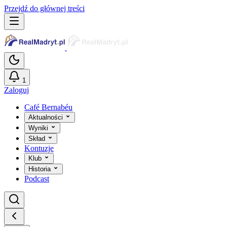
Przejdź do głównej treści
1
Zaloguj
Café Bernabéu
Aktualności
Wyniki
Skład
Kontuzje
Klub
Historia
Podcast