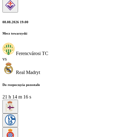
08.08.2026 19:00
Mecz towarzyski
Ferencvárosi TC
vs
Real Madryt
Do rozpoczęcia pozostało
21
h
14
m
15
s