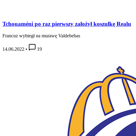
Tchouaméni po raz pierwszy założył koszulkę Realu
Francuz wybiegł na murawę Valdebebas
14.06.2022
•
19