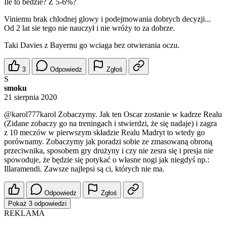
Ile to bedzie? Z 5-6%?
Viniemu brak chlodnej glowy i podejmowania dobrych decyzji...
Od 2 lat sie tego nie nauczył i nie wróży to za dobrze.
Taki Davies z Bayernu go wciaga bez otwierania oczu.
3
Odpowiedz
Zgłoś
S
smoku
21 sierpnia 2020
@karol777karol
Zobaczymy. Jak ten Oscar zostanie w kadrze Realu
(Zidane zobaczy go na treningach i stwierdzi, że się nadaje) i zagra
z 10 meczów w pierwszym składzie Realu Madryt to wtedy go
porównamy. Zobaczymy jak poradzi sobie ze zmasowaną obroną
przeciwnika, sposobem gry drużyny i czy nie zesra się i presja nie
spowoduje, że będzie się potykać o własne nogi jak niegdyś np.:
Illaramendi. Zawsze najlepsi są ci, których nie ma.
Odpowiedz
Zgłoś
Pokaż 3 odpowiedzi
REKLAMA