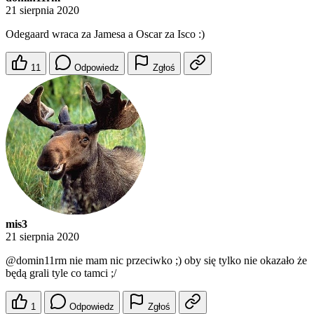
21 sierpnia 2020
Odegaard wraca za Jamesa a Oscar za Isco :)
11
Odpowiedz
Zgłoś
mis3
21 sierpnia 2020
@domin11rm
nie mam nic przeciwko ;) oby się tylko nie okazało że
będą grali tyle co tamci ;/
1
Odpowiedz
Zgłoś