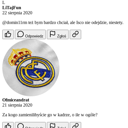
L
LiTajFun
22 sierpnia 2020
@domin11rm
też bym bardzo chciał, ale Isco nie odejdzie, niestety.
Odpowiedz
Zgłoś
Ofmiceandrat
21 sierpnia 2020
Za kogo zamienilibyście go w kadrze, o ile w ogóle?