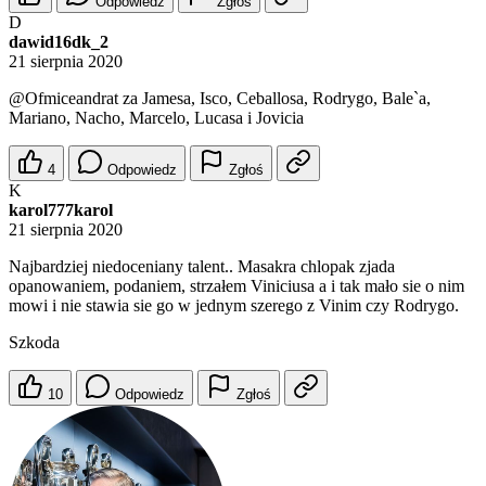
Odpowiedz
Zgłoś
D
dawid16dk_2
21 sierpnia 2020
@Ofmiceandrat
za Jamesa, Isco, Ceballosa, Rodrygo, Bale`a,
Mariano, Nacho, Marcelo, Lucasa i Jovicia
4
Odpowiedz
Zgłoś
K
karol777karol
21 sierpnia 2020
Najbardziej niedoceniany talent.. Masakra chlopak zjada
opanowaniem, podaniem, strzałem Viniciusa a i tak mało sie o nim
mowi i nie stawia sie go w jednym szerego z Vinim czy Rodrygo.
Szkoda
10
Odpowiedz
Zgłoś