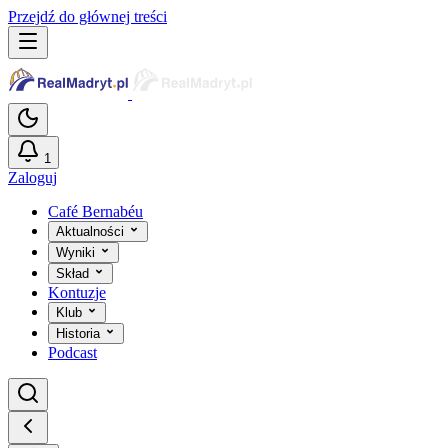
Przejdź do głównej treści
1
Zaloguj
Café Bernabéu
Aktualności
Wyniki
Skład
Kontuzje
Klub
Historia
Podcast