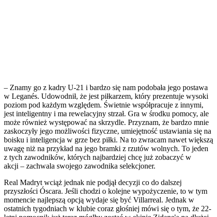
– Znamy go z kadry U-21 i bardzo się nam podobała jego postawa
w Leganés. Udowodnił, że jest piłkarzem, który prezentuje wysoki
poziom pod każdym względem. Świetnie współpracuje z innymi,
jest inteligentny i ma rewelacyjny strzał. Gra w środku pomocy, ale
może również występować na skrzydle. Przyznam, że bardzo mnie
zaskoczyły jego możliwości fizyczne, umiejętność ustawiania się na
boisku i inteligencja w grze bez piłki. Na to zwracam nawet większą
uwagę niż na przykład na jego bramki z rzutów wolnych. To jeden
z tych zawodników, których najbardziej chcę już zobaczyć w
akcji – zachwala swojego zawodnika selekcjoner.
Real Madryt wciąż jednak nie podjął decyzji co do dalszej
przyszłości Óscara. Jeśli chodzi o kolejne wypożyczenie, to w tym
momencie najlepszą opcją wydaje się być Villarreal. Jednak w
ostatnich tygodniach w klubie coraz głośniej mówi się o tym, że 22-