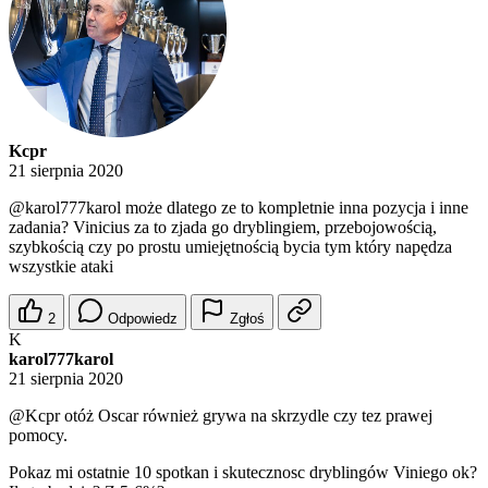
Kcpr
21 sierpnia 2020
@karol777karol
może dlatego ze to kompletnie inna pozycja i inne
zadania? Vinicius za to zjada go dryblingiem, przebojowością,
szybkością czy po prostu umiejętnością bycia tym który napędza
wszystkie ataki
2
Odpowiedz
Zgłoś
K
karol777karol
21 sierpnia 2020
@Kcpr
otóż Oscar również grywa na skrzydle czy tez prawej
pomocy.
Pokaz mi ostatnie 10 spotkan i skutecznosc dryblingów Viniego ok?