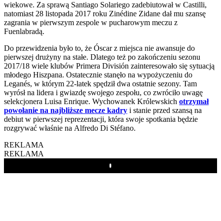
wiekowe. Za sprawą Santiago Solariego zadebiutował w Castilli,
natomiast 28 listopada 2017 roku Zinédine Zidane dał mu szansę
zagrania w pierwszym zespole w pucharowym meczu z
Fuenlabradą.
Do przewidzenia było to, że Óscar z miejsca nie awansuje do
pierwszej drużyny na stałe. Dlatego też po zakończeniu sezonu
2017/18 wiele klubów Primera División zainteresowało się sytuacją
młodego Hiszpana. Ostatecznie stanęło na wypożyczeniu do
Leganés, w którym 22-latek spędził dwa ostatnie sezony. Tam
wyrósł na lidera i gwiazdę swojego zespołu, co zwróciło uwagę
selekcjonera Luisa Enrique. Wychowanek Królewskich
otrzymał
powołanie na najbliższe mecze kadry
i stanie przed szansą na
debiut w pierwszej reprezentacji, która swoje spotkania będzie
rozgrywać właśnie na Alfredo Di Stéfano.
REKLAMA
REKLAMA
Play