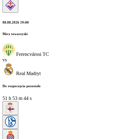
08.08.2026 19:00
Mecz towarzyski
Ferencvárosi TC
vs
Real Madryt
Do rozpoczęcia pozostało
51
h
53
m
42
s