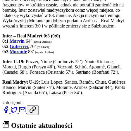
fragmentów w krótkim czasie, jednak nie potrafili zamienić ich na
bramkę. Inter zostawiał madrytczykom coraz więcej miejsca, co
udało się wykorzystać w 83. minucie. Akcja niczym na treningu.
Wykończył ją Morante po dobrym podaniu Arribasa. Real Madryt
wygrał z Interem 3:0 i w półfinale zmierzy się z Salzburgiem.
Inter – Real Madryt 0:3 (0:0)
0:1
Marvin
64’
(asysta: Arribas)
0:2
Gutiérrez
76’
(rzut karny)
0:3
Morante
83’
(asysta: Arribas)
Inter U-19:
Pozzer, Ntube (Cortinovis 72’), Youte Kinkoue,
Moretti, Burgio (Persyn 46’), Vezzoni, Schirò, Agoumé, Gianelli
(Casadei 68’), Fonseca (Oristanio 57’), Satriano (Bonfanti 72’).
Real Madryt U-19:
Luis López, Santos, Ramón, Chust, Gutiérrez,
Blanco, Marvin (Sintes 74’), Morante, Arribas (Salazar 84’), Pablo
Rodríguez (Aranda 65’), Latasa (Peter 84’).
Udostępnij:
Ostatnie aktualności