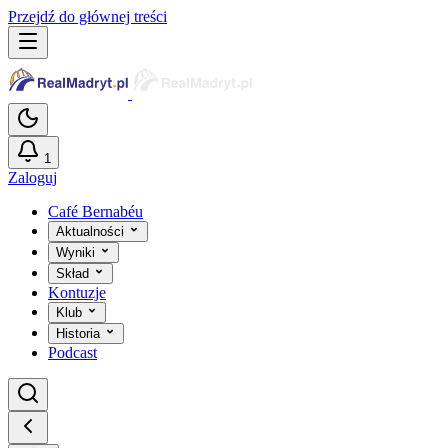
Przejdź do głównej treści
1
Zaloguj
Café Bernabéu
Aktualności
Wyniki
Skład
Kontuzje
Klub
Historia
Podcast