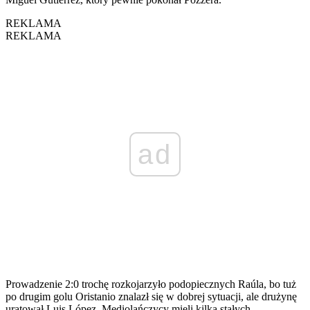
REKLAMA
REKLAMA
ad
Prowadzenie 2:0 trochę rozkojarzyło podopiecznych Raúla, bo tuż
po drugim golu Oristanio znalazł się w dobrej sytuacji, ale drużynę
uratował Luis López. Mediolańczycy mieli kilka stałych