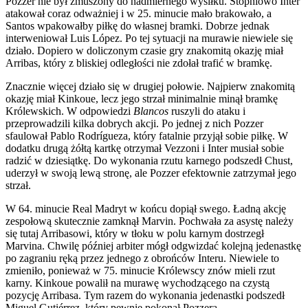
Pozzer nie był zmuszony do nadmiernego wysiłku. Stopniowo Inter
atakował coraz odważniej i w 25. minucie mało brakowało, a
Santos wpakowałby piłkę do własnej bramki. Dobrze jednak
interweniował Luis López. Po tej sytuacji na murawie niewiele się
działo. Dopiero w doliczonym czasie gry znakomitą okazję miał
Arribas, który z bliskiej odległości nie zdołał trafić w bramkę.
Znacznie więcej działo się w drugiej połowie. Najpierw znakomitą
okazję miał Kinkoue, lecz jego strzał minimalnie minął bramkę
Królewskich. W odpowiedzi
Blancos
ruszyli do ataku i
przeprowadzili kilka dobrych akcji. Po jednej z nich Pozzer
sfaulował Pablo Rodrígueza, który fatalnie przyjął sobie piłkę. W
dodatku drugą żółtą kartkę otrzymał Vezzoni i Inter musiał sobie
radzić w dziesiątkę. Do wykonania rzutu karnego podszedł Chust,
uderzył w swoją lewą stronę, ale Pozzer efektownie zatrzymał jego
strzał.
W 64. minucie Real Madryt w końcu dopiął swego. Ładną akcję
zespołową skutecznie zamknął Marvin. Pochwała za asystę należy
się tutaj Arribasowi, który w tłoku w polu karnym dostrzegł
Marvina. Chwilę później arbiter mógł odgwizdać kolejną jedenastkę
po zagraniu ręką przez jednego z obrońców Interu. Niewiele to
zmieniło, ponieważ w 75. minucie Królewscy znów mieli rzut
karny. Kinkoue powalił na murawę wychodzącego na czystą
pozycję Arribasa. Tym razem do wykonania jedenastki podszedł
Miguel Gutiérrez, który pewnie pokonał Pozzera.