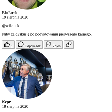
EloJarek
19 sierpnia 2020
@wilemek
Niby za dyskusję po podyktowaniu pierwszego karnego.
1
Odpowiedz
Zgłoś
Kcpr
19 sierpnia 2020