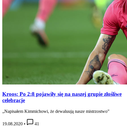
Kroos: Po 2:8 pojawiły się na naszej grupie złośliwe
celebracje
„Napisałem Kimmichowi, że dewaluują nasze mistrzostwo”
19.08.2020
•
41