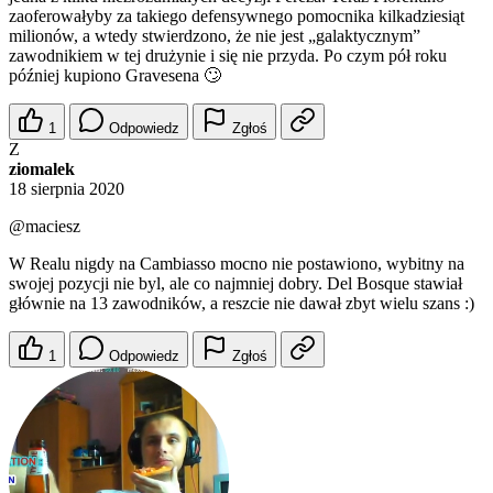
zaoferowałyby za takiego defensywnego pomocnika kilkadziesiąt
milionów, a wtedy stwierdzono, że nie jest „galaktycznym”
zawodnikiem w tej drużynie i się nie przyda. Po czym pół roku
później kupiono Gravesena 🙄
1
Odpowiedz
Zgłoś
Z
ziomalek
18 sierpnia 2020
@maciesz
W Realu nigdy na Cambiasso mocno nie postawiono, wybitny na
swojej pozycji nie byl, ale co najmniej dobry. Del Bosque stawiał
głównie na 13 zawodników, a reszcie nie dawał zbyt wielu szans :)
1
Odpowiedz
Zgłoś