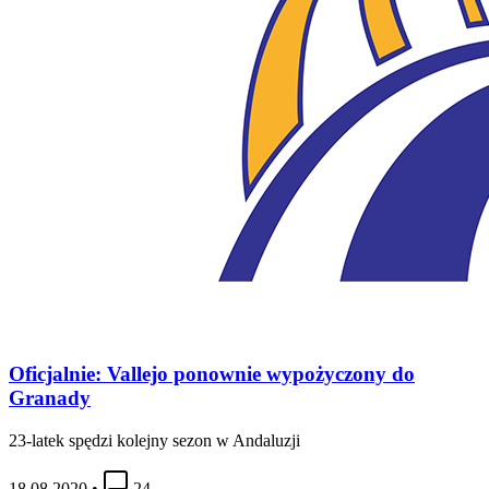
Oficjalnie: Vallejo ponownie wypożyczony do
Granady
23-latek spędzi kolejny sezon w Andaluzji
18.08.2020
•
24