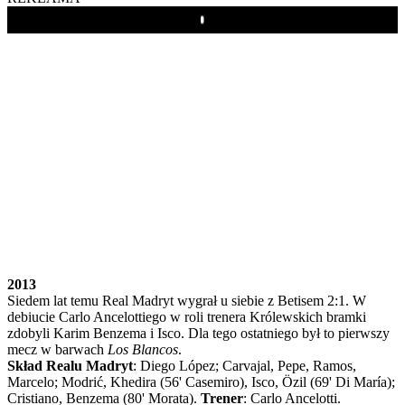
Play
2013
Siedem lat temu Real Madryt wygrał u siebie z Betisem 2:1. W
debiucie Carlo Ancelottiego w roli trenera Królewskich bramki
zdobyli Karim Benzema i Isco. Dla tego ostatniego był to pierwszy
mecz w barwach
Los Blancos
.
Skład Realu Madryt
: Diego López; Carvajal, Pepe, Ramos,
Marcelo; Modrić, Khedira (56' Casemiro), Isco, Özil (69' Di María);
Cristiano, Benzema (80' Morata).
Trener
: Carlo Ancelotti.