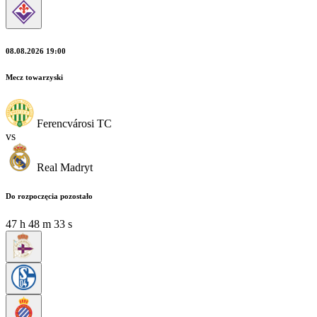
08.08.2026 19:00
Mecz towarzyski
Ferencvárosi TC
vs
Real Madryt
Do rozpoczęcia pozostało
47
h
48
m
32
s