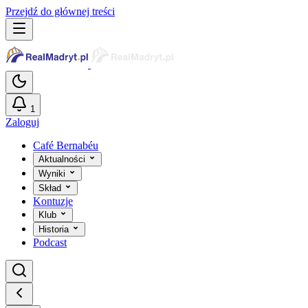
Przejdź do głównej treści
1
Zaloguj
Café Bernabéu
Aktualności
Wyniki
Skład
Kontuzje
Klub
Historia
Podcast